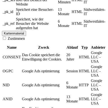
Minuten
IT
Website
Speichert eine Besucher-
13
Südwestfalen-
_pk_id
HTML
ID
Monate
IT
Speichert, wie der
6
Südwestfalen-
_pk_ref
Besucher die Website
HTML
Monate
IT
aufgerufen hat
Kartenmaterial
Zustimmen
Name
Zweck
Ablauf
Typ
Anbieter
Google
Das Cookie speichert die
20
CONSENT
HTML
LLC -
Einwilligung der Cookies.
Jahre
USA
Google
OGPC
Google Ads optimierung
Session
HTML
LLC -
USA
Google
6
NID
Google Ads optimierung
HTTP
LLC -
Monate
USA
Google
13
ANID
Google Ads optimierung
HTML
LLC -
Monate
USA