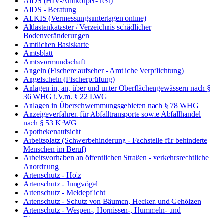
AIDS (HIV-Antikörper-Test)
AIDS - Beratung
ALKIS (Vermessungsunterlagen online)
Altlastenkataster / Verzeichnis schädlicher
Bodenveränderungen
Amtlichen Basiskarte
Amtsblatt
Amtsvormundschaft
Angeln (Fischereiaufseher - Amtliche Verpflichtung)
Angelschein (Fischerprüfung)
Anlagen in, an, über und unter Oberflächengewässern nach §
36 WHG i.V.m. § 22 LWG
Anlagen in Überschwemmungsgebieten nach § 78 WHG
Anzeigeverfahren für Abfalltransporte sowie Abfallhandel
nach § 53 KrWG
Apothekenaufsicht
Arbeitsplatz (Schwerbehinderung - Fachstelle für behinderte
Menschen im Beruf)
Arbeitsvorhaben an öffentlichen Straßen - verkehrsrechtliche
Anordnung
Artenschutz - Holz
Artenschutz - Jungvögel
Artenschutz - Meldepflicht
Artenschutz - Schutz von Bäumen, Hecken und Gehölzen
Artenschutz - Wespen-, Hornissen-, Hummeln- und