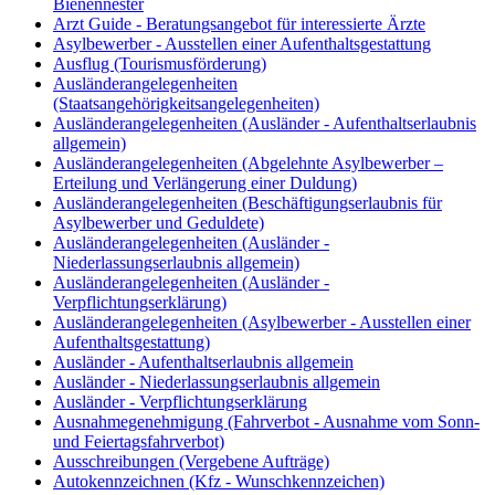
Bienennester
Arzt Guide - Beratungsangebot für interessierte Ärzte
Asylbewerber - Ausstellen einer Aufenthaltsgestattung
Ausflug (Tourismusförderung)
Ausländerangelegenheiten
(Staatsangehörigkeitsangelegenheiten)
Ausländerangelegenheiten (Ausländer - Aufenthaltserlaubnis
allgemein)
Ausländerangelegenheiten (Abgelehnte Asylbewerber –
Erteilung und Verlängerung einer Duldung)
Ausländerangelegenheiten (Beschäftigungserlaubnis für
Asylbewerber und Geduldete)
Ausländerangelegenheiten (Ausländer -
Niederlassungserlaubnis allgemein)
Ausländerangelegenheiten (Ausländer -
Verpflichtungserklärung)
Ausländerangelegenheiten (Asylbewerber - Ausstellen einer
Aufenthaltsgestattung)
Ausländer - Aufenthaltserlaubnis allgemein
Ausländer - Niederlassungserlaubnis allgemein
Ausländer - Verpflichtungserklärung
Ausnahmegenehmigung (Fahrverbot - Ausnahme vom Sonn-
und Feiertagsfahrverbot)
Ausschreibungen (Vergebene Aufträge)
Autokennzeichnen (Kfz - Wunschkennzeichen)