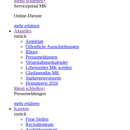
Menü schließen
×
Serviceportal MK
Online-Dienste
mehr erfahren
Aktuelles
zurück
Amtsblatt
Öffentliche Ausschreibungen
Blitzer
Pressemeldungen
Veranstaltungskalender
Lebensretter MK werden
Glasfaseratlas MK
Starkregenvorsorge
Heimatpreis 2026
Menü schließen
×
Pressemeldungen
mehr erfahren
Karriere
zurück
Freie Stellen
Recruitingteam
Ausbildungsteam