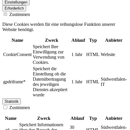
Einstellungen
Erforderlich
Zustimmen
Diese Cookies werden für eine reibungslose Funktion unserer
Website benötigt.
Name
Zweck
Ablauf
Typ
Anbieter
Speichert Ihre
Einwilligung zur
CookieConsent
1 Jahr
HTML
Website
Verwendung von
Cookies.
Speichert die
Einstellung ob die
Datenübertragung
Südwestfalen-
gpdriframe*
1 Jahr
HTML
des jeweiligen
IT
Dienstes akzeptiert
wurde
Statistik
Zustimmen
Name
Zweck
Ablauf
Typ
Anbieter
Speichert Informationen
30
Südwestfalen-
_pk_ses
über den Besuch der
HTML