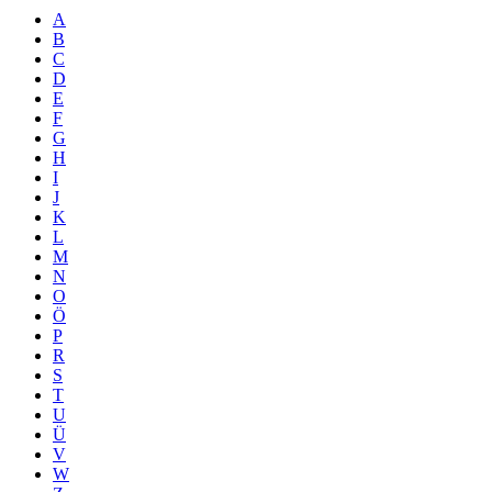
A
B
C
D
E
F
G
H
I
J
K
L
M
N
O
Ö
P
R
S
T
U
Ü
V
W