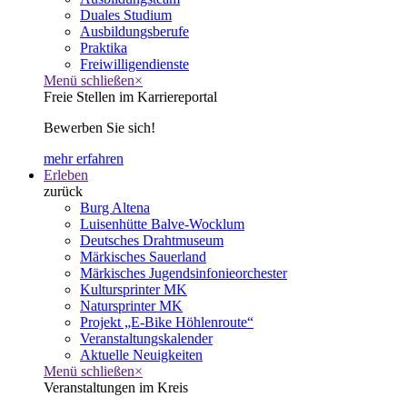
Duales Studium
Ausbildungsberufe
Praktika
Freiwilligendienste
Menü schließen
×
Freie Stellen im Karriereportal
Bewerben Sie sich!
mehr erfahren
Erleben
zurück
Burg Altena
Luisenhütte Balve-Wocklum
Deutsches Drahtmuseum
Märkisches Sauerland
Märkisches Jugendsinfonieorchester
Kultursprinter MK
Natursprinter MK
Projekt „E-Bike Höhlenroute“
Veranstaltungskalender
Aktuelle Neuigkeiten
Menü schließen
×
Veranstaltungen im Kreis