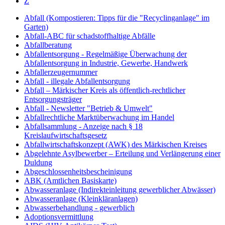
Z
Abfall (Kompostieren: Tipps für die "Recyclinganlage" im
Garten)
Abfall-ABC für schadstoffhaltige Abfälle
Abfallberatung
Abfallentsorgung - Regelmäßige Überwachung der
Abfallentsorgung in Industrie, Gewerbe, Handwerk
Abfallerzeugernummer
Abfall - illegale Abfallentsorgung
Abfall – Märkischer Kreis als öffentlich-rechtlicher
Entsorgungsträger
Abfall - Newsletter "Betrieb & Umwelt"
Abfallrechtliche Marktüberwachung im Handel
Abfallsammlung - Anzeige nach § 18
Kreislaufwirtschaftsgesetz
Abfallwirtschaftskonzept (AWK) des Märkischen Kreises
Abgelehnte Asylbewerber – Erteilung und Verlängerung einer
Duldung
Abgeschlossenheitsbescheinigung
ABK (Amtlichen Basiskarte)
Abwasseranlage (Indirekteinleitung gewerblicher Abwässer)
Abwasseranlage (Kleinkläranlagen)
Abwasserbehandlung - gewerblich
Adoptionsvermittlung