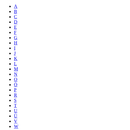
A
B
C
D
E
F
G
H
I
J
K
L
M
N
O
Ö
P
R
S
T
U
Ü
V
W