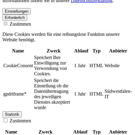
Informationen finden Sie in unserer
Datenschutzerklärung
.
Einstellungen
Erforderlich
Zustimmen
Diese Cookies werden für eine reibungslose Funktion unserer
Website benötigt.
Name
Zweck
Ablauf
Typ
Anbieter
Speichert Ihre
Einwilligung zur
CookieConsent
1 Jahr
HTML
Website
Verwendung von
Cookies.
Speichert die
Einstellung ob die
Datenübertragung
Südwestfalen-
gpdriframe*
1 Jahr
HTML
des jeweiligen
IT
Dienstes akzeptiert
wurde
Statistik
Zustimmen
Name
Zweck
Ablauf
Typ
Anbieter