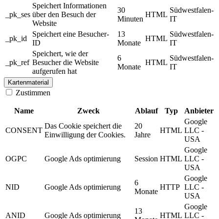
Speichert Informationen
30
Südwestfalen-
_pk_ses
über den Besuch der
HTML
Minuten
IT
Website
Speichert eine Besucher-
13
Südwestfalen-
_pk_id
HTML
ID
Monate
IT
Speichert, wie der
6
Südwestfalen-
_pk_ref
Besucher die Website
HTML
Monate
IT
aufgerufen hat
Kartenmaterial
Zustimmen
Name
Zweck
Ablauf
Typ
Anbieter
Google
Das Cookie speichert die
20
CONSENT
HTML
LLC -
Einwilligung der Cookies.
Jahre
USA
Google
OGPC
Google Ads optimierung
Session
HTML
LLC -
USA
Google
6
NID
Google Ads optimierung
HTTP
LLC -
Monate
USA
Google
13
ANID
Google Ads optimierung
HTML
LLC -