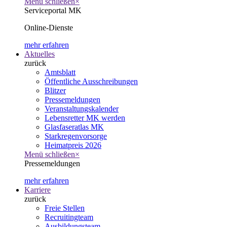
Menü schließen
×
Serviceportal MK
Online-Dienste
mehr erfahren
Aktuelles
zurück
Amtsblatt
Öffentliche Ausschreibungen
Blitzer
Pressemeldungen
Veranstaltungskalender
Lebensretter MK werden
Glasfaseratlas MK
Starkregenvorsorge
Heimatpreis 2026
Menü schließen
×
Pressemeldungen
mehr erfahren
Karriere
zurück
Freie Stellen
Recruitingteam
Ausbildungsteam