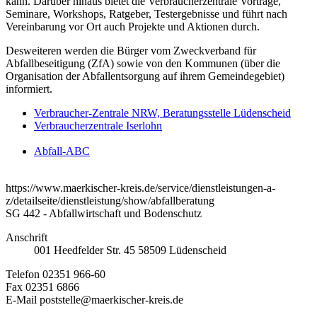
kann. Darüber hinaus bietet die Verbraucherzentrale Vorträge,
Seminare, Workshops, Ratgeber, Testergebnisse und führt nach
Vereinbarung vor Ort auch Projekte und Aktionen durch.
Desweiteren werden die Bürger vom Zweckverband für
Abfallbeseitigung (ZfA) sowie von den Kommunen (über die
Organisation der Abfallentsorgung auf ihrem Gemeindegebiet)
informiert.
Verbraucher-Zentrale NRW, Beratungsstelle Lüdenscheid
Verbraucherzentrale Iserlohn
Abfall-ABC
https://www.maerkischer-kreis.de/service/dienstleistungen-a-
z/detailseite/dienstleistung/show/abfallberatung
SG 442 - Abfallwirtschaft und Bodenschutz
Anschrift
001
Heedfelder Str. 45
58509
Lüdenscheid
Telefon
02351 966-60
Fax
02351 6866
E-Mail
poststelle@maerkischer-kreis.de