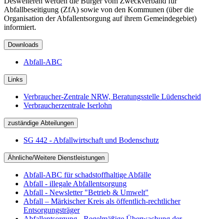
Desweiteren werden die Bürger vom Zweckverband für
Abfallbeseitigung (ZfA) sowie von den Kommunen (über die
Organisation der Abfallentsorgung auf ihrem Gemeindegebiet)
informiert.
Downloads
Abfall-ABC
Links
Verbraucher-Zentrale NRW, Beratungsstelle Lüdenscheid
Verbraucherzentrale Iserlohn
zuständige Abteilungen
SG 442 - Abfallwirtschaft und Bodenschutz
Ähnliche/Weitere Dienstleistungen
Abfall-ABC für schadstoffhaltige Abfälle
Abfall - illegale Abfallentsorgung
Abfall - Newsletter "Betrieb & Umwelt"
Abfall – Märkischer Kreis als öffentlich-rechtlicher
Entsorgungsträger
Abfallentsorgung - Regelmäßige Überwachung der