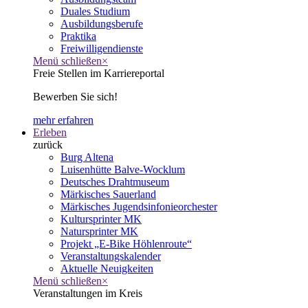
Duales Studium
Ausbildungsberufe
Praktika
Freiwilligendienste
Menü schließen
×
Freie Stellen im Karriereportal
Bewerben Sie sich!
mehr erfahren
Erleben
zurück
Burg Altena
Luisenhütte Balve-Wocklum
Deutsches Drahtmuseum
Märkisches Sauerland
Märkisches Jugendsinfonieorchester
Kultursprinter MK
Natursprinter MK
Projekt „E-Bike Höhlenroute“
Veranstaltungskalender
Aktuelle Neuigkeiten
Menü schließen
×
Veranstaltungen im Kreis