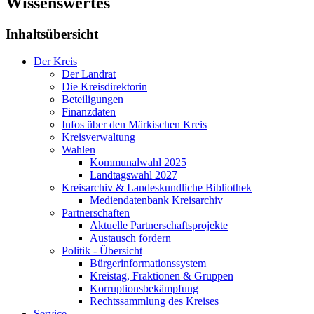
Wissenswertes
Inhaltsübersicht
Der Kreis
Der Landrat
Die Kreisdirektorin
Beteiligungen
Finanzdaten
Infos über den Märkischen Kreis
Kreisverwaltung
Wahlen
Kommunalwahl 2025
Landtagswahl 2027
Kreisarchiv & Landeskundliche Bibliothek
Mediendatenbank Kreisarchiv
Partnerschaften
Aktuelle Partnerschaftsprojekte
Austausch fördern
Politik - Übersicht
Bürgerinformationssystem
Kreistag, Fraktionen & Gruppen
Korruptionsbekämpfung
Rechtssammlung des Kreises
Service