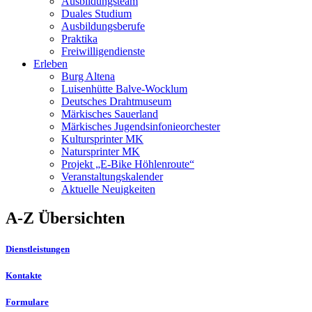
Ausbildungsteam
Duales Studium
Ausbildungsberufe
Praktika
Freiwilligendienste
Erleben
Burg Altena
Luisenhütte Balve-Wocklum
Deutsches Drahtmuseum
Märkisches Sauerland
Märkisches Jugendsinfonieorchester
Kultursprinter MK
Natursprinter MK
Projekt „E-Bike Höhlenroute“
Veranstaltungskalender
Aktuelle Neuigkeiten
A-Z Übersichten
Dienstleistungen
Kontakte
Formulare