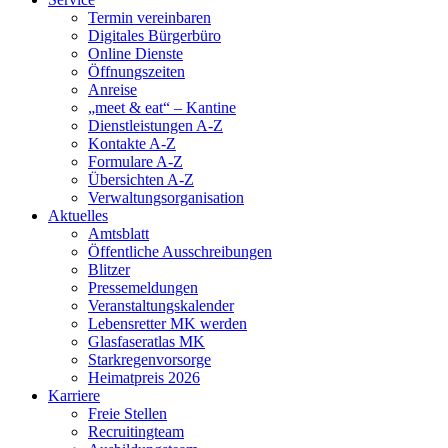
Termin vereinbaren
Digitales Bürgerbüro
Online Dienste
Öffnungszeiten
Anreise
„meet & eat“ – Kantine
Dienstleistungen A-Z
Kontakte A-Z
Formulare A-Z
Übersichten A-Z
Verwaltungsorganisation
Aktuelles
Amtsblatt
Öffentliche Ausschreibungen
Blitzer
Pressemeldungen
Veranstaltungskalender
Lebensretter MK werden
Glasfaseratlas MK
Starkregenvorsorge
Heimatpreis 2026
Karriere
Freie Stellen
Recruitingteam