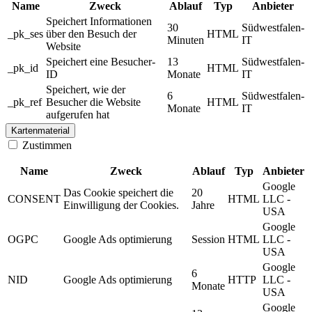
Name
Zweck
Ablauf
Typ
Anbieter
Speichert Informationen
30
Südwestfalen-
_pk_ses
über den Besuch der
HTML
Minuten
IT
Website
Speichert eine Besucher-
13
Südwestfalen-
_pk_id
HTML
ID
Monate
IT
Speichert, wie der
6
Südwestfalen-
_pk_ref
Besucher die Website
HTML
Monate
IT
aufgerufen hat
Kartenmaterial
Zustimmen
Name
Zweck
Ablauf
Typ
Anbieter
Google
Das Cookie speichert die
20
CONSENT
HTML
LLC -
Einwilligung der Cookies.
Jahre
USA
Google
OGPC
Google Ads optimierung
Session
HTML
LLC -
USA
Google
6
NID
Google Ads optimierung
HTTP
LLC -
Monate
USA
Google