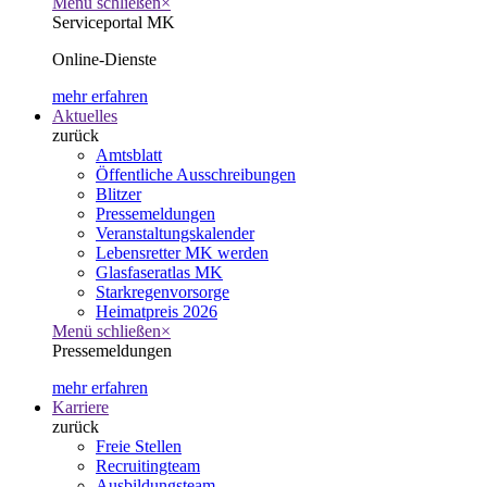
Menü schließen
×
Serviceportal MK
Online-Dienste
mehr erfahren
Aktuelles
zurück
Amtsblatt
Öffentliche Ausschreibungen
Blitzer
Pressemeldungen
Veranstaltungskalender
Lebensretter MK werden
Glasfaseratlas MK
Starkregenvorsorge
Heimatpreis 2026
Menü schließen
×
Pressemeldungen
mehr erfahren
Karriere
zurück
Freie Stellen
Recruitingteam
Ausbildungsteam