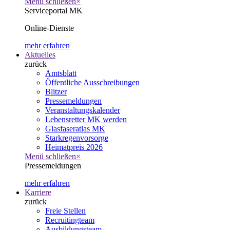
Menü schließen
×
Serviceportal MK
Online-Dienste
mehr erfahren
Aktuelles
zurück
Amtsblatt
Öffentliche Ausschreibungen
Blitzer
Pressemeldungen
Veranstaltungskalender
Lebensretter MK werden
Glasfaseratlas MK
Starkregenvorsorge
Heimatpreis 2026
Menü schließen
×
Pressemeldungen
mehr erfahren
Karriere
zurück
Freie Stellen
Recruitingteam
Ausbildungsteam