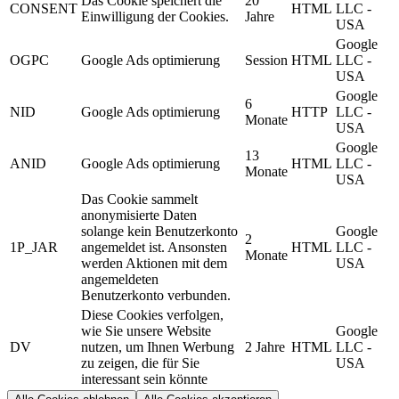
Das Cookie speichert die
20
CONSENT
HTML
LLC -
Einwilligung der Cookies.
Jahre
USA
Google
OGPC
Google Ads optimierung
Session
HTML
LLC -
USA
Google
6
NID
Google Ads optimierung
HTTP
LLC -
Monate
USA
Google
13
ANID
Google Ads optimierung
HTML
LLC -
Monate
USA
Das Cookie sammelt
anonymisierte Daten
solange kein Benutzerkonto
Google
2
1P_JAR
angemeldet ist. Ansonsten
HTML
LLC -
Monate
werden Aktionen mit dem
USA
angemeldeten
Benutzerkonto verbunden.
Diese Cookies verfolgen,
wie Sie unsere Website
Google
DV
nutzen, um Ihnen Werbung
2 Jahre
HTML
LLC -
zu zeigen, die für Sie
USA
interessant sein könnte