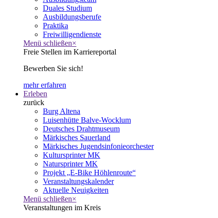
Duales Studium
Ausbildungsberufe
Praktika
Freiwilligendienste
Menü schließen
×
Freie Stellen im Karriereportal
Bewerben Sie sich!
mehr erfahren
Erleben
zurück
Burg Altena
Luisenhütte Balve-Wocklum
Deutsches Drahtmuseum
Märkisches Sauerland
Märkisches Jugendsinfonieorchester
Kultursprinter MK
Natursprinter MK
Projekt „E-Bike Höhlenroute“
Veranstaltungskalender
Aktuelle Neuigkeiten
Menü schließen
×
Veranstaltungen im Kreis