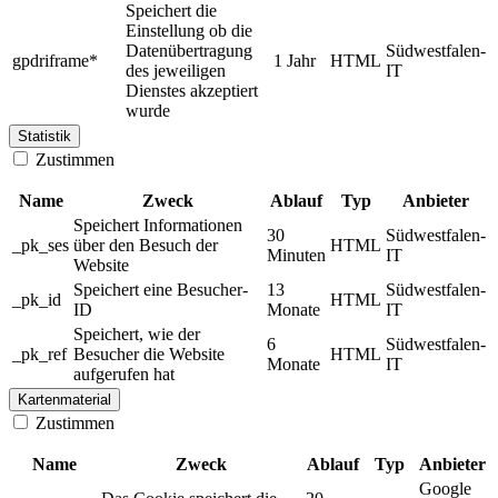
Speichert die
Einstellung ob die
Datenübertragung
Südwestfalen-
gpdriframe*
1 Jahr
HTML
des jeweiligen
IT
Dienstes akzeptiert
wurde
Statistik
Zustimmen
Name
Zweck
Ablauf
Typ
Anbieter
Speichert Informationen
30
Südwestfalen-
_pk_ses
über den Besuch der
HTML
Minuten
IT
Website
Speichert eine Besucher-
13
Südwestfalen-
_pk_id
HTML
ID
Monate
IT
Speichert, wie der
6
Südwestfalen-
_pk_ref
Besucher die Website
HTML
Monate
IT
aufgerufen hat
Kartenmaterial
Zustimmen
Name
Zweck
Ablauf
Typ
Anbieter
Google