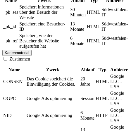
Name
Zweck
Ablauf
Typ
Anbieter
Speichert Informationen
30
Südwestfalen-
_pk_ses
über den Besuch der
HTML
Minuten
IT
Website
Speichert eine Besucher-
13
Südwestfalen-
_pk_id
HTML
ID
Monate
IT
Speichert, wie der
6
Südwestfalen-
_pk_ref
Besucher die Website
HTML
Monate
IT
aufgerufen hat
Kartenmaterial
Zustimmen
Name
Zweck
Ablauf
Typ
Anbieter
Google
Das Cookie speichert die
20
CONSENT
HTML
LLC -
Einwilligung der Cookies.
Jahre
USA
Google
OGPC
Google Ads optimierung
Session
HTML
LLC -
USA
Google
6
NID
Google Ads optimierung
HTTP
LLC -
Monate
USA
Google
13