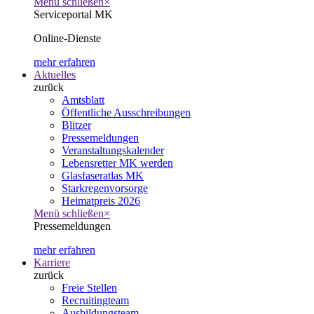
Menü schließen
×
Serviceportal MK
Online-Dienste
mehr erfahren
Aktuelles
zurück
Amtsblatt
Öffentliche Ausschreibungen
Blitzer
Pressemeldungen
Veranstaltungskalender
Lebensretter MK werden
Glasfaseratlas MK
Starkregenvorsorge
Heimatpreis 2026
Menü schließen
×
Pressemeldungen
mehr erfahren
Karriere
zurück
Freie Stellen
Recruitingteam
Ausbildungsteam