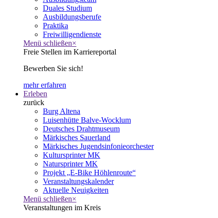
Duales Studium
Ausbildungsberufe
Praktika
Freiwilligendienste
Menü schließen
×
Freie Stellen im Karriereportal
Bewerben Sie sich!
mehr erfahren
Erleben
zurück
Burg Altena
Luisenhütte Balve-Wocklum
Deutsches Drahtmuseum
Märkisches Sauerland
Märkisches Jugendsinfonieorchester
Kultursprinter MK
Natursprinter MK
Projekt „E-Bike Höhlenroute“
Veranstaltungskalender
Aktuelle Neuigkeiten
Menü schließen
×
Veranstaltungen im Kreis