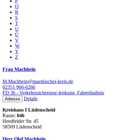
P
Q
R
S
T
U
Ü
V
W
Y
Z
Frau Machhein
M.Machhein@maerkischer-kreis.de
02351 966-6266
FD 36 - Verkehrssicherung/-lenkung, Fahrerlaubnis
Details
Adresse
Kreishaus I Lüdenscheid
Raum:
046
Heedfelder Str. 45
58509 Lüdenscheid
Herr Olaf Machhein