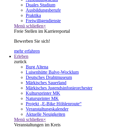
Duales Studium
Ausbildungsberufe
Praktika
Freiwilligendienste
Menü schließen
×
Freie Stellen im Karriereportal
Bewerben Sie sich!
mehr erfahren
Erleben
zurück
Burg Altena
Luisenhütte Balve-Wocklum
Deutsches Drahtmuseum
Märkisches Sauerland
Märkisches Jugendsinfonieorchester
Kultursprinter MK
Natursprinter MK
Projekt „E-Bike Höhlenroute“
Veranstaltungskalender
Aktuelle Neuigkeiten
Menü schließen
×
Veranstaltungen im Kreis