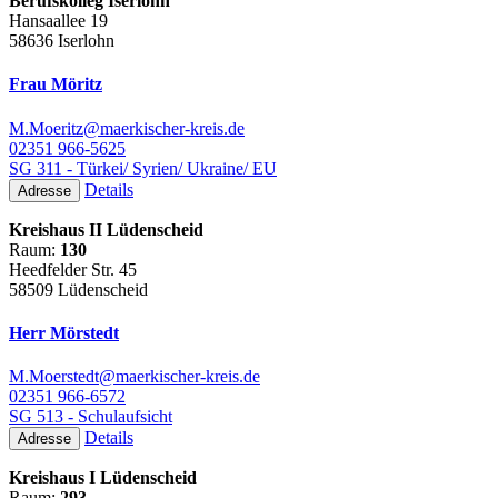
Berufskolleg Iserlohn
Hansaallee 19
58636 Iserlohn
Frau Möritz
M.Moeritz@maerkischer-kreis.de
02351 966-5625
SG 311 - Türkei/ Syrien/ Ukraine/ EU
Details
Adresse
Kreishaus II Lüdenscheid
Raum:
130
Heedfelder Str. 45
58509 Lüdenscheid
Herr Mörstedt
M.Moerstedt@maerkischer-kreis.de
02351 966-6572
SG 513 - Schulaufsicht
Details
Adresse
Kreishaus I Lüdenscheid
Raum:
293