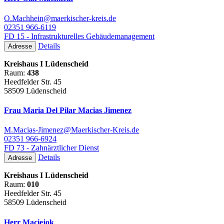
O.Machhein@maerkischer-kreis.de
02351 966-6119
FD 15 - Infrastrukturelles Gebäudemanagement
Details
Adresse
Kreishaus I Lüdenscheid
Raum:
438
Heedfelder Str. 45
58509 Lüdenscheid
Frau Maria Del Pilar Macias Jimenez
M.Macias-Jimenez@Maerkischer-Kreis.de
02351 966-6924
FD 73 - Zahnärztlicher Dienst
Details
Adresse
Kreishaus I Lüdenscheid
Raum:
010
Heedfelder Str. 45
58509 Lüdenscheid
Herr Maciejok