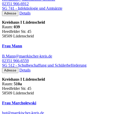
02351 966-6912
SG 741 - Infektiologie und Amtsärzte
Details
Adresse
Kreishaus I Lüdenscheid
Raum:
039
Heedfelder Str. 45
58509 Lüdenscheid
Frau Mann
B.Mann@maerkischer-kreis.de
02351 966-6559
SG 512 - Schulbeschaffung und Schülerbeförderung
Details
Adresse
Kreishaus I Lüdenscheid
Raum:
510a
Heedfelder Str. 45
58509 Lüdenscheid
Frau Marcholewski
but@maerkischer-kreis.de