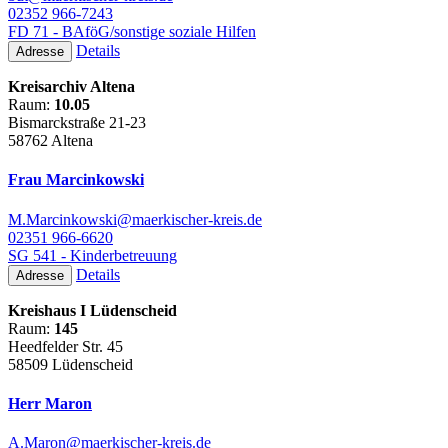
02352 966-7243
FD 71 - BAföG/sonstige soziale Hilfen
Details
Adresse
Kreisarchiv Altena
Raum:
10.05
Bismarckstraße 21-23
58762 Altena
Frau Marcinkowski
M.Marcinkowski@maerkischer-kreis.de
02351 966-6620
SG 541 - Kinderbetreuung
Details
Adresse
Kreishaus I Lüdenscheid
Raum:
145
Heedfelder Str. 45
58509 Lüdenscheid
Herr Maron
A.Maron@maerkischer-kreis.de