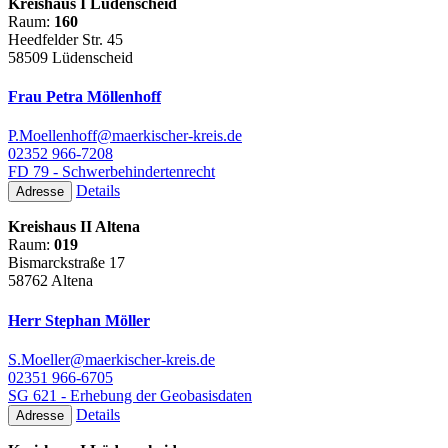
Kreishaus I Lüdenscheid
Raum:
160
Heedfelder Str. 45
58509 Lüdenscheid
Frau Petra Möllenhoff
P.Moellenhoff@maerkischer-kreis.de
02352 966-7208
FD 79 - Schwerbehindertenrecht
Details
Adresse
Kreishaus II Altena
Raum:
019
Bismarckstraße 17
58762 Altena
Herr Stephan Möller
S.Moeller@maerkischer-kreis.de
02351 966-6705
SG 621 - Erhebung der Geobasisdaten
Details
Adresse