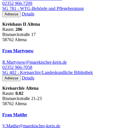
02352 966-7209
SG 781 - WTG-Behörde und Pflegeberatung
Details
Adresse
Kreishaus II Altena
Raum:
206
Bismarckstraße 17
58762 Altena
Frau Martynow
R.Martynow@maerkischer-kreis.de
02352 966-7058
SG 402 - Kreisarchiv/Landeskundliche Bibliothek
Details
Adresse
Kreisarchiv Altena
Raum:
0.02
Bismarckstraße 21-23
58762 Altena
Frau Matthe
V.Matthe@maerkischer-kreis.de