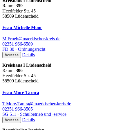
Kreishaus I Lüdenscheid
Raum:
359
Heedfelder Str. 45
58509 Lüdenscheid
Frau Michelle Moor
M.Frueh@maerkischer-kreis.de
02351 966-6589
FD 30 - Ordnungsrecht
Details
Adresse
Kreishaus I Lüdenscheid
Raum:
306
Heedfelder Str. 45
58509 Lüdenscheid
Frau Moré Tarara
T.More-Tarara@maerkischer-kreis.de
02351 966-3505
SG 511 - Schulbetrieb und -service
Details
Adresse