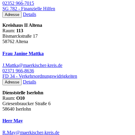
02352 966-7015
SG 782 - Finanzielle Hilfen
Details
Adresse
Kreishaus II Altena
Raum:
113
Bismarckstraße 17
58762 Altena
Frau Janine Mattka
J.Mattka@maerkischer-kreis.de
02371 966-8636
FD 34 - Verkehrsordnungswidrigkeiten
Details
Adresse
Dienststelle Iserlohn
Raum:
O10
Griesenbraucker Straße 6
58640 Iserlohn
Herr May
R.May@maerkischer-kreis.de