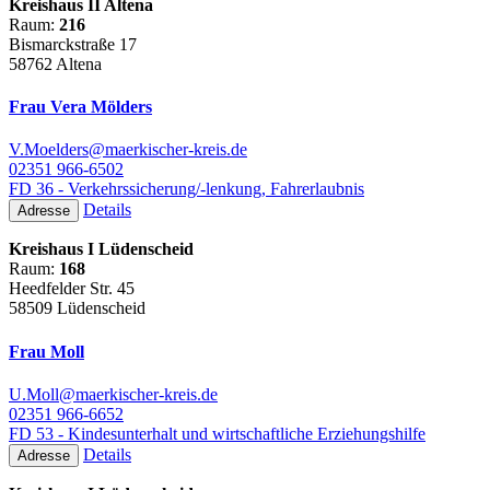
Kreishaus II Altena
Raum:
216
Bismarckstraße 17
58762 Altena
Frau Vera Mölders
V.Moelders@maerkischer-kreis.de
02351 966-6502
FD 36 - Verkehrssicherung/-lenkung, Fahrerlaubnis
Details
Adresse
Kreishaus I Lüdenscheid
Raum:
168
Heedfelder Str. 45
58509 Lüdenscheid
Frau Moll
U.Moll@maerkischer-kreis.de
02351 966-6652
FD 53 - Kindesunterhalt und wirtschaftliche Erziehungshilfe
Details
Adresse