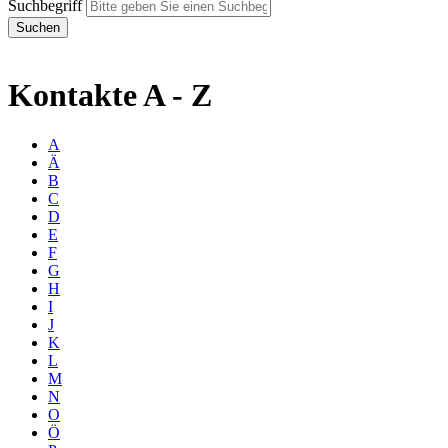
Suchbegriff
Kontakte A - Z
A
Ä
B
C
D
E
F
G
H
I
J
K
L
M
N
O
Ö