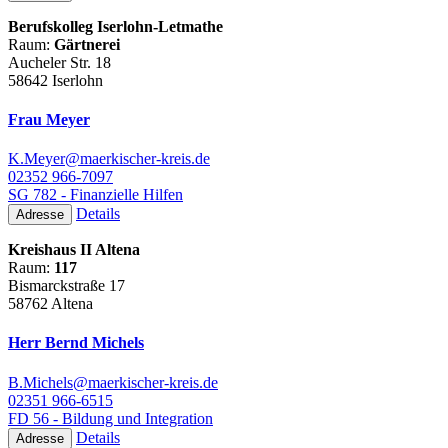
Berufskolleg Iserlohn-Letmathe
Raum:
Gärtnerei
Aucheler Str. 18
58642 Iserlohn
Frau Meyer
K.Meyer@maerkischer-kreis.de
02352 966-7097
SG 782 - Finanzielle Hilfen
Details
Adresse
Kreishaus II Altena
Raum:
117
Bismarckstraße 17
58762 Altena
Herr Bernd Michels
B.Michels@maerkischer-kreis.de
02351 966-6515
FD 56 - Bildung und Integration
Details
Adresse