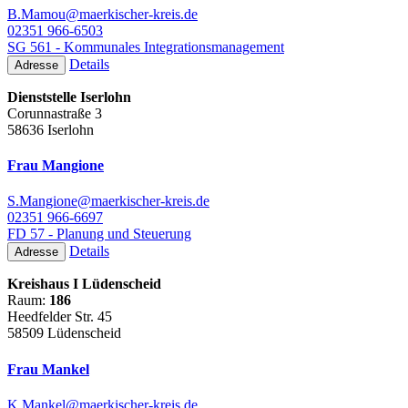
B.Mamou@maerkischer-kreis.de
02351 966-6503
SG 561 - Kommunales Integrationsmanagement
Details
Adresse
Dienststelle Iserlohn
Corunnastraße 3
58636 Iserlohn
Frau Mangione
S.Mangione@maerkischer-kreis.de
02351 966-6697
FD 57 - Planung und Steuerung
Details
Adresse
Kreishaus I Lüdenscheid
Raum:
186
Heedfelder Str. 45
58509 Lüdenscheid
Frau Mankel
K.Mankel@maerkischer-kreis.de