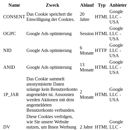
Name
Zweck
Ablauf
Typ
Anbieter
Google
Das Cookie speichert die
20
CONSENT
HTML
LLC -
Einwilligung der Cookies.
Jahre
USA
Google
OGPC
Google Ads optimierung
Session
HTML
LLC -
USA
Google
6
NID
Google Ads optimierung
HTTP
LLC -
Monate
USA
Google
13
ANID
Google Ads optimierung
HTML
LLC -
Monate
USA
Das Cookie sammelt
anonymisierte Daten
solange kein Benutzerkonto
Google
2
1P_JAR
angemeldet ist. Ansonsten
HTML
LLC -
Monate
werden Aktionen mit dem
USA
angemeldeten
Benutzerkonto verbunden.
Diese Cookies verfolgen,
wie Sie unsere Website
Google
DV
nutzen, um Ihnen Werbung
2 Jahre
HTML
LLC -