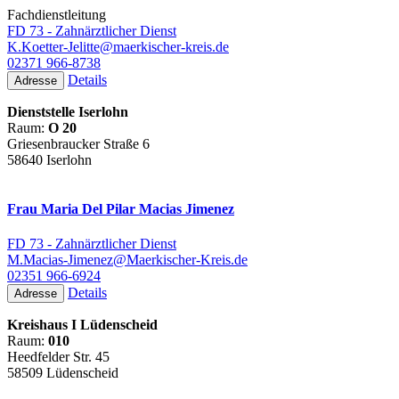
Fachdienstleitung
FD 73 - Zahnärztlicher Dienst
K.Koetter-Jelitte@maerkischer-kreis.de
02371 966-8738
Details
Adresse
Dienststelle Iserlohn
Raum:
O 20
Griesenbraucker Straße 6
58640 Iserlohn
Frau Maria Del Pilar Macias Jimenez
FD 73 - Zahnärztlicher Dienst
M.Macias-Jimenez@Maerkischer-Kreis.de
02351 966-6924
Details
Adresse
Kreishaus I Lüdenscheid
Raum:
010
Heedfelder Str. 45
58509 Lüdenscheid