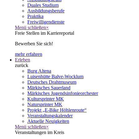
Duales Studium
Ausbildungsberufe
Praktika
Freiwilligendienste
Menü schließen
×
Freie Stellen im Karriereportal
Bewerben Sie sich!
mehr erfahren
Erleben
zurück
Burg Altena
Luisenhütte Balve-Wocklum
Deutsches Drahtmuseum
Märkisches Sauerland
Märkisches Jugendsinfonieorchester
Kultursprinter MK
Natursprinter MK
Projekt „E-Bike Höhlenroute“
Veranstaltungskalender
Aktuelle Neuigkeiten
Menü schließen
×
Veranstaltungen im Kreis