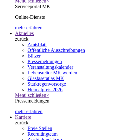
Menü schließen
×
Serviceportal MK
Online-Dienste
mehr erfahren
Aktuelles
zurück
Amtsblatt
Öffentliche Ausschreibungen
Blitzer
Pressemeldungen
Veranstaltungskalender
Lebensretter MK werden
Glasfaseratlas MK
Starkregenvorsorge
Heimatpreis 2026
Menü schließen
×
Pressemeldungen
mehr erfahren
Karriere
zurück
Freie Stellen
Recruitingteam
Ausbildungsteam