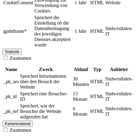
CookieConsent
1 Jahr
HTML
Website
Verwendung von
Cookies.
Speichert die
Einstellung ob die
Datenübertragung
Südwestfalen-
gpdriframe*
1 Jahr
HTML
des jeweiligen
IT
Dienstes akzeptiert
wurde
Statistik
Zustimmen
Name
Zweck
Ablauf
Typ
Anbieter
Speichert Informationen
30
Südwestfalen-
_pk_ses
über den Besuch der
HTML
Minuten
IT
Website
Speichert eine Besucher-
13
Südwestfalen-
_pk_id
HTML
ID
Monate
IT
Speichert, wie der
6
Südwestfalen-
_pk_ref
Besucher die Website
HTML
Monate
IT
aufgerufen hat
Kartenmaterial
Zustimmen