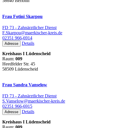
58640 Iserlohn
Frau Fotini Skarpou
FD 73 - Zahnärztlicher Dienst
F.Skarpou@maerkischer-kreis.de
02351 966-6914
Details
Adresse
Kreishaus I Lüdenscheid
Raum:
009
Heedfelder Str. 45
58509 Lüdenscheid
Frau Sandra Vanselow
FD 73 - Zahnärztlicher Dienst
S.Vanselow@maerkischer-kreis.de
02351 966-6915
Details
Adresse
Kreishaus I Lüdenscheid
Raum:
009