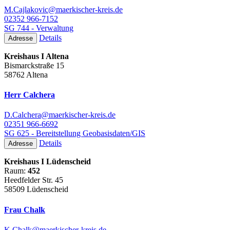
M.Cajlakovic@maerkischer-kreis.de
02352 966-7152
SG 744 - Verwaltung
Details
Adresse
Kreishaus I Altena
Bismarckstraße 15
58762 Altena
Herr Calchera
D.Calchera@maerkischer-kreis.de
02351 966-6692
SG 625 - Bereitstellung Geobasisdaten/GIS
Details
Adresse
Kreishaus I Lüdenscheid
Raum:
452
Heedfelder Str. 45
58509 Lüdenscheid
Frau Chalk
K.Chalk@maerkischer-kreis.de