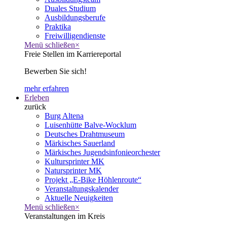
Duales Studium
Ausbildungsberufe
Praktika
Freiwilligendienste
Menü schließen
×
Freie Stellen im Karriereportal
Bewerben Sie sich!
mehr erfahren
Erleben
zurück
Burg Altena
Luisenhütte Balve-Wocklum
Deutsches Drahtmuseum
Märkisches Sauerland
Märkisches Jugendsinfonieorchester
Kultursprinter MK
Natursprinter MK
Projekt „E-Bike Höhlenroute“
Veranstaltungskalender
Aktuelle Neuigkeiten
Menü schließen
×
Veranstaltungen im Kreis