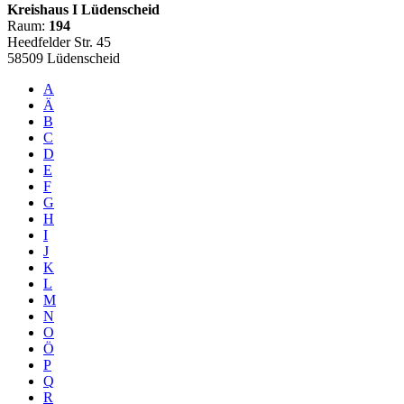
Kreishaus I Lüdenscheid
Raum:
194
Heedfelder Str. 45
58509 Lüdenscheid
A
Ä
B
C
D
E
F
G
H
I
J
K
L
M
N
O
Ö
P
Q
R