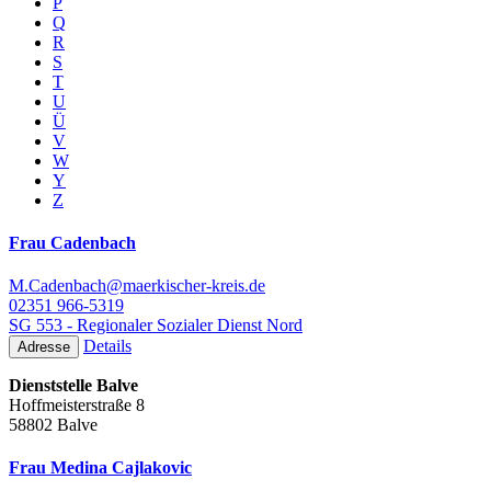
P
Q
R
S
T
U
Ü
V
W
Y
Z
Frau Cadenbach
M.Cadenbach@maerkischer-kreis.de
02351 966-5319
SG 553 - Regionaler Sozialer Dienst Nord
Details
Adresse
Dienststelle Balve
Hoffmeisterstraße 8
58802 Balve
Frau Medina Cajlakovic