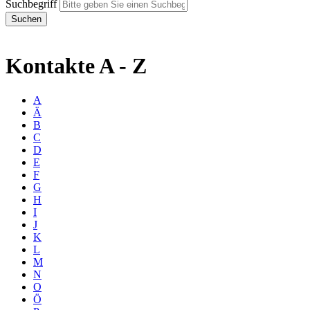
Suchbegriff
Kontakte A - Z
A
Ä
B
C
D
E
F
G
H
I
J
K
L
M
N
O
Ö