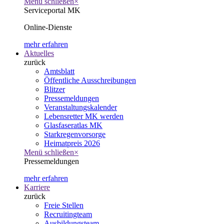
Menü schließen
×
Serviceportal MK
Online-Dienste
mehr erfahren
Aktuelles
zurück
Amtsblatt
Öffentliche Ausschreibungen
Blitzer
Pressemeldungen
Veranstaltungskalender
Lebensretter MK werden
Glasfaseratlas MK
Starkregenvorsorge
Heimatpreis 2026
Menü schließen
×
Pressemeldungen
mehr erfahren
Karriere
zurück
Freie Stellen
Recruitingteam
Ausbildungsteam