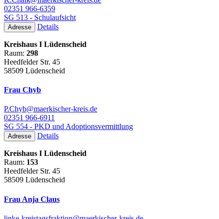
02351 966-6359
SG 513 - Schulaufsicht
Details
Adresse
Kreishaus I Lüdenscheid
Raum:
298
Heedfelder Str. 45
58509 Lüdenscheid
Frau Chyb
P.Chyb@maerkischer-kreis.de
02351 966-6911
SG 554 - PKD und Adoptionsvermittlung
Details
Adresse
Kreishaus I Lüdenscheid
Raum:
153
Heedfelder Str. 45
58509 Lüdenscheid
Frau Anja Claus
linke-kreistagsfraktion@​maerkischer-kreis.de