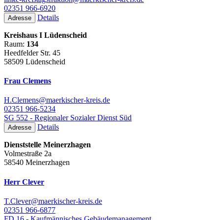
02351 966-6920
Details
Adresse
Kreishaus I Lüdenscheid
Raum:
134
Heedfelder Str. 45
58509 Lüdenscheid
Frau Clemens
H.Clemens@maerkischer-kreis.de
02351 966-5234
SG 552 - Regionaler Sozialer Dienst Süd
Details
Adresse
Dienststelle Meinerzhagen
Volmestraße 2a
58540 Meinerzhagen
Herr Clever
T.Clever@maerkischer-kreis.de
02351 966-6877
FD 16 - Kaufmännisches Gebäudemanagement