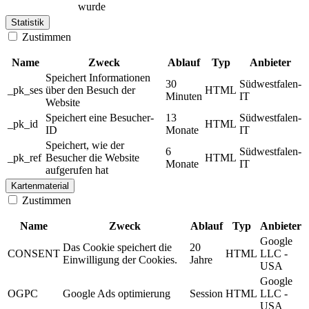
wurde
Statistik
Zustimmen
Name
Zweck
Ablauf
Typ
Anbieter
Speichert Informationen
30
Südwestfalen-
_pk_ses
über den Besuch der
HTML
Minuten
IT
Website
Speichert eine Besucher-
13
Südwestfalen-
_pk_id
HTML
ID
Monate
IT
Speichert, wie der
6
Südwestfalen-
_pk_ref
Besucher die Website
HTML
Monate
IT
aufgerufen hat
Kartenmaterial
Zustimmen
Name
Zweck
Ablauf
Typ
Anbieter
Google
Das Cookie speichert die
20
CONSENT
HTML
LLC -
Einwilligung der Cookies.
Jahre
USA
Google
OGPC
Google Ads optimierung
Session
HTML
LLC -
USA