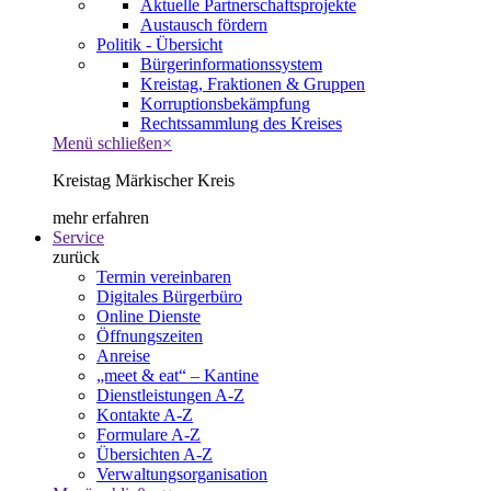
Aktuelle Partnerschaftsprojekte
Austausch fördern
Politik - Übersicht
Bürgerinformationssystem
Kreistag, Fraktionen & Gruppen
Korruptionsbekämpfung
Rechtssammlung des Kreises
Menü schließen
×
Kreistag Märkischer Kreis
mehr erfahren
Service
zurück
Termin vereinbaren
Digitales Bürgerbüro
Online Dienste
Öffnungszeiten
Anreise
„meet & eat“ – Kantine
Dienstleistungen A-Z
Kontakte A-Z
Formulare A-Z
Übersichten A-Z
Verwaltungsorganisation