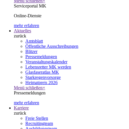
Menü schließen
×
Serviceportal MK
Online-Dienste
mehr erfahren
Aktuelles
zurück
Amtsblatt
Öffentliche Ausschreibungen
Blitzer
Pressemeldungen
Veranstaltungskalender
Lebensretter MK werden
Glasfaseratlas MK
Starkregenvorsorge
Heimatpreis 2026
Menü schließen
×
Pressemeldungen
mehr erfahren
Karriere
zurück
Freie Stellen
Recruitingteam
Ausbildungsteam