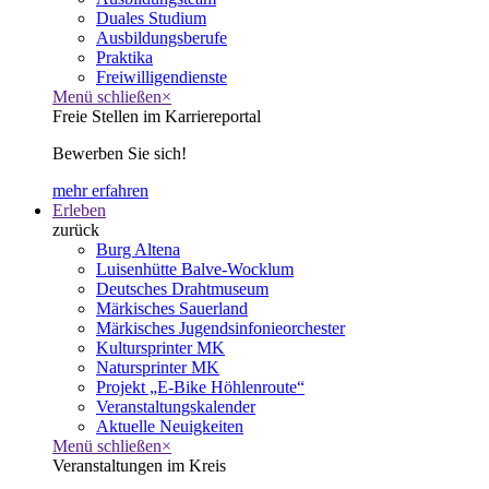
Duales Studium
Ausbildungsberufe
Praktika
Freiwilligendienste
Menü schließen
×
Freie Stellen im Karriereportal
Bewerben Sie sich!
mehr erfahren
Erleben
zurück
Burg Altena
Luisenhütte Balve-Wocklum
Deutsches Drahtmuseum
Märkisches Sauerland
Märkisches Jugendsinfonieorchester
Kultursprinter MK
Natursprinter MK
Projekt „E-Bike Höhlenroute“
Veranstaltungskalender
Aktuelle Neuigkeiten
Menü schließen
×
Veranstaltungen im Kreis