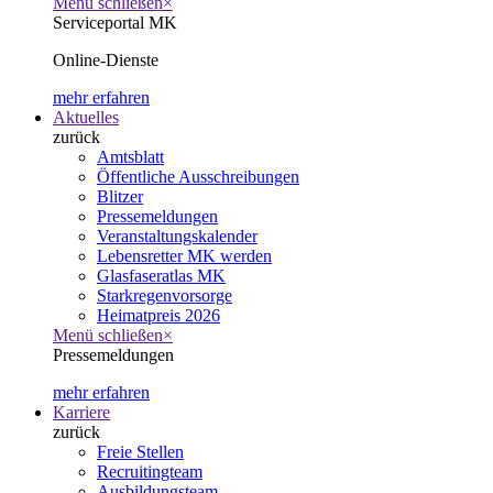
Menü schließen
×
Serviceportal MK
Online-Dienste
mehr erfahren
Aktuelles
zurück
Amtsblatt
Öffentliche Ausschreibungen
Blitzer
Pressemeldungen
Veranstaltungskalender
Lebensretter MK werden
Glasfaseratlas MK
Starkregenvorsorge
Heimatpreis 2026
Menü schließen
×
Pressemeldungen
mehr erfahren
Karriere
zurück
Freie Stellen
Recruitingteam
Ausbildungsteam