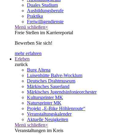
Duales Studium
Ausbildungsberufe
Praktika
Freiwilligendienste
Menü schließen
×
Freie Stellen im Karriereportal
Bewerben Sie sich!
mehr erfahren
Erleben
zurück
Burg Altena
Luisenhütte Balve-Wocklum
Deutsches Drahtmuseum
Märkisches Sauerland
Märkisches Jugendsinfonieorchester
Kultursprinter MK
Natursprinter MK
Projekt „E-Bike Höhlenroute“
Veranstaltungskalender
Aktuelle Neuigkeiten
Menü schließen
×
Veranstaltungen im Kreis