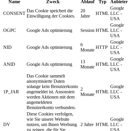
Name
Zweck
Ablauf
Typ
Anbieter
Google
Das Cookie speichert die
20
CONSENT
HTML
LLC -
Einwilligung der Cookies.
Jahre
USA
Google
OGPC
Google Ads optimierung
Session
HTML
LLC -
USA
Google
6
NID
Google Ads optimierung
HTTP
LLC -
Monate
USA
Google
13
ANID
Google Ads optimierung
HTML
LLC -
Monate
USA
Das Cookie sammelt
anonymisierte Daten
solange kein Benutzerkonto
Google
2
1P_JAR
angemeldet ist. Ansonsten
HTML
LLC -
Monate
werden Aktionen mit dem
USA
angemeldeten
Benutzerkonto verbunden.
Diese Cookies verfolgen,
wie Sie unsere Website
Google
DV
nutzen, um Ihnen Werbung
2 Jahre
HTML
LLC -
zu zeigen, die für Sie
USA