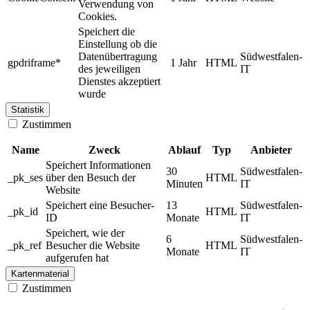
Verwendung von
Cookies.
Speichert die
Einstellung ob die
Datenübertragung
Südwestfalen-
gpdriframe*
1 Jahr
HTML
des jeweiligen
IT
Dienstes akzeptiert
wurde
Statistik
Zustimmen
Name
Zweck
Ablauf
Typ
Anbieter
Speichert Informationen
30
Südwestfalen-
_pk_ses
über den Besuch der
HTML
Minuten
IT
Website
Speichert eine Besucher-
13
Südwestfalen-
_pk_id
HTML
ID
Monate
IT
Speichert, wie der
6
Südwestfalen-
_pk_ref
Besucher die Website
HTML
Monate
IT
aufgerufen hat
Kartenmaterial
Zustimmen