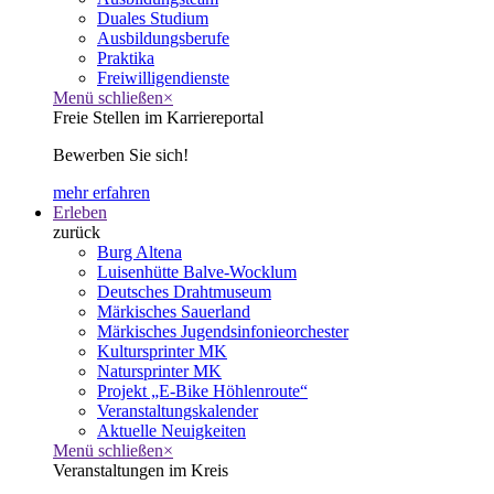
Duales Studium
Ausbildungsberufe
Praktika
Freiwilligendienste
Menü schließen
×
Freie Stellen im Karriereportal
Bewerben Sie sich!
mehr erfahren
Erleben
zurück
Burg Altena
Luisenhütte Balve-Wocklum
Deutsches Drahtmuseum
Märkisches Sauerland
Märkisches Jugendsinfonieorchester
Kultursprinter MK
Natursprinter MK
Projekt „E-Bike Höhlenroute“
Veranstaltungskalender
Aktuelle Neuigkeiten
Menü schließen
×
Veranstaltungen im Kreis