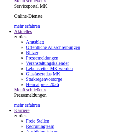
Menü schließen
×
Serviceportal MK
Online-Dienste
mehr erfahren
Aktuelles
zurück
Amtsblatt
Öffentliche Ausschreibungen
Blitzer
Pressemeldungen
Veranstaltungskalender
Lebensretter MK werden
Glasfaseratlas MK
Starkregenvorsorge
Heimatpreis 2026
Menü schließen
×
Pressemeldungen
mehr erfahren
Karriere
zurück
Freie Stellen
Recruitingteam
Ausbildungsteam