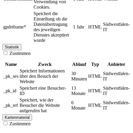
Verwendung von
Cookies.
Speichert die
Einstellung ob die
Datenübertragung
Südwestfalen-
gpdriframe*
1 Jahr
HTML
des jeweiligen
IT
Dienstes akzeptiert
wurde
Statistik
Zustimmen
Name
Zweck
Ablauf
Typ
Anbieter
Speichert Informationen
30
Südwestfalen-
_pk_ses
über den Besuch der
HTML
Minuten
IT
Website
Speichert eine Besucher-
13
Südwestfalen-
_pk_id
HTML
ID
Monate
IT
Speichert, wie der
6
Südwestfalen-
_pk_ref
Besucher die Website
HTML
Monate
IT
aufgerufen hat
Kartenmaterial
Zustimmen