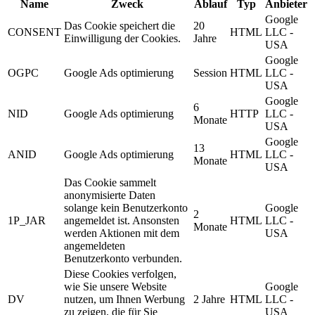
Name
Zweck
Ablauf
Typ
Anbieter
Google
Das Cookie speichert die
20
CONSENT
HTML
LLC -
Einwilligung der Cookies.
Jahre
USA
Google
OGPC
Google Ads optimierung
Session
HTML
LLC -
USA
Google
6
NID
Google Ads optimierung
HTTP
LLC -
Monate
USA
Google
13
ANID
Google Ads optimierung
HTML
LLC -
Monate
USA
Das Cookie sammelt
anonymisierte Daten
solange kein Benutzerkonto
Google
2
1P_JAR
angemeldet ist. Ansonsten
HTML
LLC -
Monate
werden Aktionen mit dem
USA
angemeldeten
Benutzerkonto verbunden.
Diese Cookies verfolgen,
wie Sie unsere Website
Google
DV
nutzen, um Ihnen Werbung
2 Jahre
HTML
LLC -
zu zeigen, die für Sie
USA