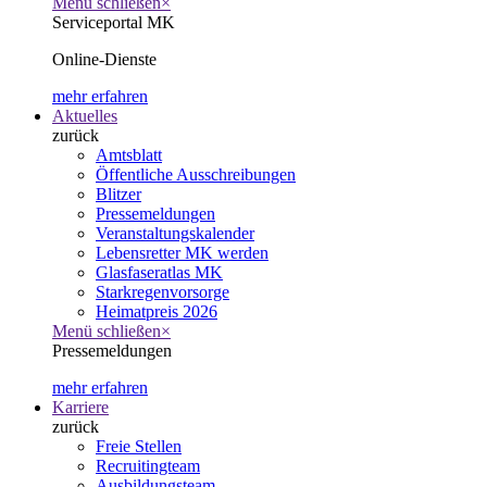
Menü schließen
×
Serviceportal MK
Online-Dienste
mehr erfahren
Aktuelles
zurück
Amtsblatt
Öffentliche Ausschreibungen
Blitzer
Pressemeldungen
Veranstaltungskalender
Lebensretter MK werden
Glasfaseratlas MK
Starkregenvorsorge
Heimatpreis 2026
Menü schließen
×
Pressemeldungen
mehr erfahren
Karriere
zurück
Freie Stellen
Recruitingteam
Ausbildungsteam