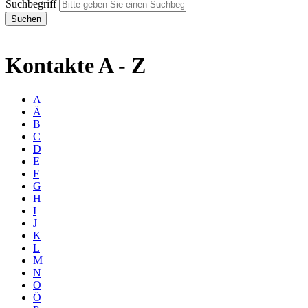
Suchbegriff
Kontakte A - Z
A
Ä
B
C
D
E
F
G
H
I
J
K
L
M
N
O
Ö