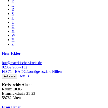
P
Q
R
S
T
U
Ü
V
W
Y
Z
Herr Ickler
but@maerkischer-kreis.de
02352 966-7132
FD 71 - BAföG/sonstige soziale Hilfen
Details
Adresse
Kreisarchiv Altena
Raum:
10.05
Bismarckstraße 21-23
58762 Altena
Frau Ilgner