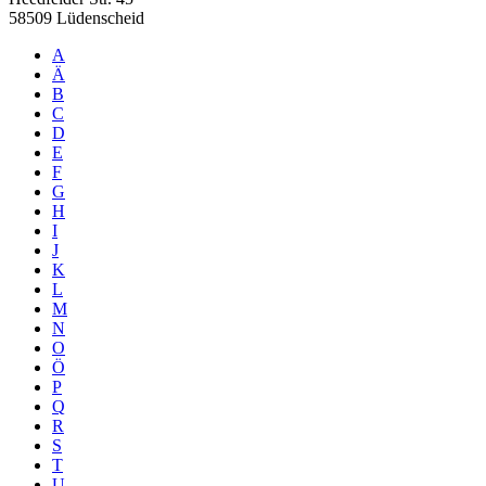
58509 Lüdenscheid
A
Ä
B
C
D
E
F
G
H
I
J
K
L
M
N
O
Ö
P
Q
R
S
T
U