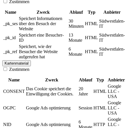
Zustimmen
Name
Zweck
Ablauf
Typ
Anbieter
Speichert Informationen
30
Südwestfalen-
_pk_ses
über den Besuch der
HTML
Minuten
IT
Website
Speichert eine Besucher-
13
Südwestfalen-
_pk_id
HTML
ID
Monate
IT
Speichert, wie der
6
Südwestfalen-
_pk_ref
Besucher die Website
HTML
Monate
IT
aufgerufen hat
Kartenmaterial
Zustimmen
Name
Zweck
Ablauf
Typ
Anbieter
Google
Das Cookie speichert die
20
CONSENT
HTML
LLC -
Einwilligung der Cookies.
Jahre
USA
Google
OGPC
Google Ads optimierung
Session
HTML
LLC -
USA
Google
6
NID
Google Ads optimierung
HTTP
LLC -
Monate