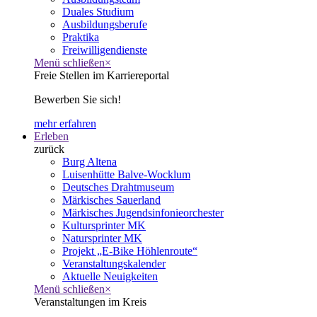
Duales Studium
Ausbildungsberufe
Praktika
Freiwilligendienste
Menü schließen
×
Freie Stellen im Karriereportal
Bewerben Sie sich!
mehr erfahren
Erleben
zurück
Burg Altena
Luisenhütte Balve-Wocklum
Deutsches Drahtmuseum
Märkisches Sauerland
Märkisches Jugendsinfonieorchester
Kultursprinter MK
Natursprinter MK
Projekt „E-Bike Höhlenroute“
Veranstaltungskalender
Aktuelle Neuigkeiten
Menü schließen
×
Veranstaltungen im Kreis