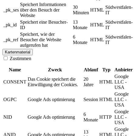
Speichert Informationen
30
Südwestfalen-
_pk_ses
über den Besuch der
HTML
Minuten
IT
Website
Speichert eine Besucher-
13
Südwestfalen-
_pk_id
HTML
ID
Monate
IT
Speichert, wie der
6
Südwestfalen-
_pk_ref
Besucher die Website
HTML
Monate
IT
aufgerufen hat
Kartenmaterial
Zustimmen
Name
Zweck
Ablauf
Typ
Anbieter
Google
Das Cookie speichert die
20
CONSENT
HTML
LLC -
Einwilligung der Cookies.
Jahre
USA
Google
OGPC
Google Ads optimierung
Session
HTML
LLC -
USA
Google
6
NID
Google Ads optimierung
HTTP
LLC -
Monate
USA
Google
13
ANID
Google Ads optimierung
HTML
LLC -