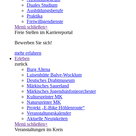
Duales Studium
Ausbildungsberufe
Praktika
Freiwilligendienste
Menü schließen
×
Freie Stellen im Karriereportal
Bewerben Sie sich!
mehr erfahren
Erleben
zurück
Burg Altena
Luisenhütte Balve-Wocklum
Deutsches Drahtmuseum
Märkisches Sauerland
Märkisches Jugendsinfonieorchester
Kultursprinter MK
Natursprinter MK
Projekt „E-Bike Höhlenroute“
Veranstaltungskalender
Aktuelle Neuigkeiten
Menü schließen
×
Veranstaltungen im Kreis