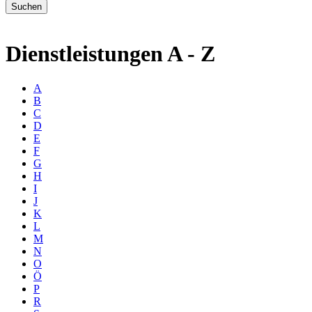
Dienstleistungen A - Z
A
B
C
D
E
F
G
H
I
J
K
L
M
N
O
Ö
P
R