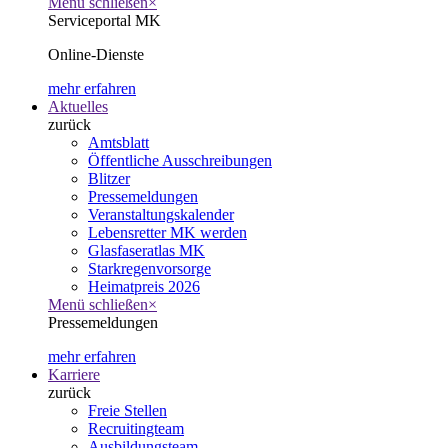
Menü schließen
×
Serviceportal MK
Online-Dienste
mehr erfahren
Aktuelles
zurück
Amtsblatt
Öffentliche Ausschreibungen
Blitzer
Pressemeldungen
Veranstaltungskalender
Lebensretter MK werden
Glasfaseratlas MK
Starkregenvorsorge
Heimatpreis 2026
Menü schließen
×
Pressemeldungen
mehr erfahren
Karriere
zurück
Freie Stellen
Recruitingteam
Ausbildungsteam