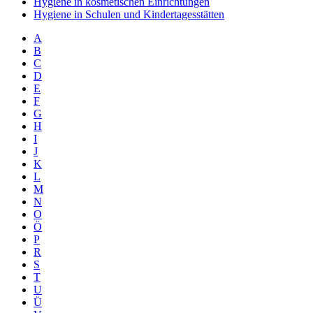
Hygiene in kosmetischen Einrichtungen
Hygiene in Schulen und Kindertagesstätten
A
B
C
D
E
F
G
H
I
J
K
L
M
N
O
Ö
P
R
S
T
U
Ü