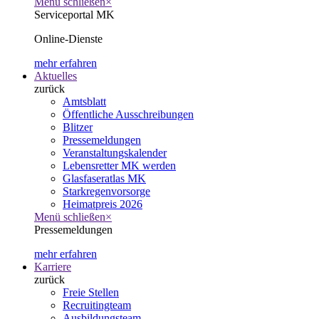
Menü schließen
×
Serviceportal MK
Online-Dienste
mehr erfahren
Aktuelles
zurück
Amtsblatt
Öffentliche Ausschreibungen
Blitzer
Pressemeldungen
Veranstaltungskalender
Lebensretter MK werden
Glasfaseratlas MK
Starkregenvorsorge
Heimatpreis 2026
Menü schließen
×
Pressemeldungen
mehr erfahren
Karriere
zurück
Freie Stellen
Recruitingteam
Ausbildungsteam