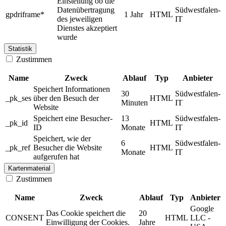
Einstellung ob die
Datenübertragung
Südwestfalen-
gpdriframe*
1 Jahr
HTML
des jeweiligen
IT
Dienstes akzeptiert
wurde
Statistik
Zustimmen
Name
Zweck
Ablauf
Typ
Anbieter
Speichert Informationen
30
Südwestfalen-
_pk_ses
über den Besuch der
HTML
Minuten
IT
Website
Speichert eine Besucher-
13
Südwestfalen-
_pk_id
HTML
ID
Monate
IT
Speichert, wie der
6
Südwestfalen-
_pk_ref
Besucher die Website
HTML
Monate
IT
aufgerufen hat
Kartenmaterial
Zustimmen
Name
Zweck
Ablauf
Typ
Anbieter
Google
Das Cookie speichert die
20
CONSENT
HTML
LLC -
Einwilligung der Cookies.
Jahre