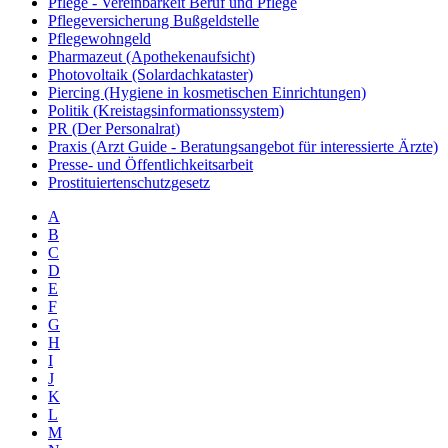
Pflege - Vereinbarkeit Beruf und Pflege
Pflegeversicherung Bußgeldstelle
Pflegewohngeld
Pharmazeut (Apothekenaufsicht)
Photovoltaik (Solardachkataster)
Piercing (Hygiene in kosmetischen Einrichtungen)
Politik (Kreistagsinformationssystem)
PR (Der Personalrat)
Praxis (Arzt Guide - Beratungsangebot für interessierte Ärzte)
Presse- und Öffentlichkeitsarbeit
Prostituiertenschutzgesetz
A
B
C
D
E
F
G
H
I
J
K
L
M