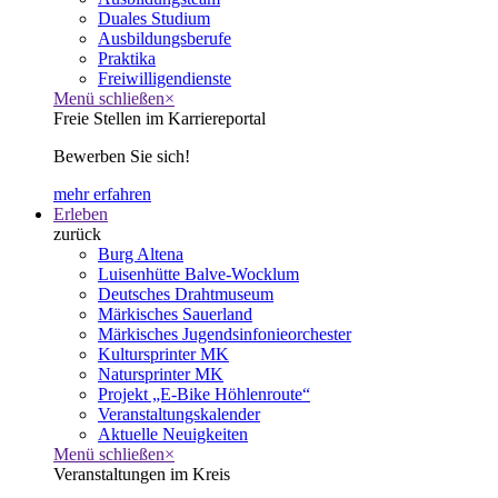
Duales Studium
Ausbildungsberufe
Praktika
Freiwilligendienste
Menü schließen
×
Freie Stellen im Karriereportal
Bewerben Sie sich!
mehr erfahren
Erleben
zurück
Burg Altena
Luisenhütte Balve-Wocklum
Deutsches Drahtmuseum
Märkisches Sauerland
Märkisches Jugendsinfonieorchester
Kultursprinter MK
Natursprinter MK
Projekt „E-Bike Höhlenroute“
Veranstaltungskalender
Aktuelle Neuigkeiten
Menü schließen
×
Veranstaltungen im Kreis