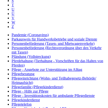
S
T
U
Ü
V
W
Z
Pandemie (Coronavirus)
Parkausweis für Handwerksbetriebe und soziale Dienste
Personenbeförderung (Taxen- und Mietwagenverkehr)
Personenbeförderung (Rechtsverordnung über den Verkehr
mit Taxen)
Pfändung (Vollstreckung)
Pferdehaltung (Tierhaltung - Vorschriften für das Halten von
Pferden)
Pflege - Angebote zur Unterstützung im Alltag
Pflegeberatung
Pflegeeinrichtung (Wohn- und Teilhabegesetz-Behörde/
Heimaufsicht)
Pflegefamilie (Pflegekinderdienst)
Pflege - Hilfe zur Pflege
Pflege - Investitionskosten für ambulante Pflegedienste
Pflegekinderdienst
Pflegetelefon