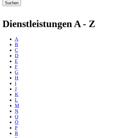
Dienstleistungen A - Z
A
B
C
D
E
F
G
H
I
J
K
L
M
N
O
Ö
P
R