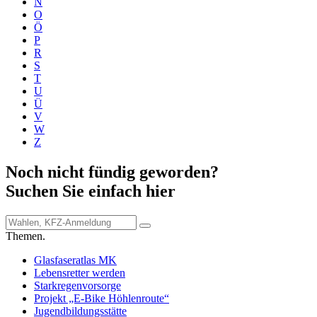
N
O
Ö
P
R
S
T
U
Ü
V
W
Z
Noch nicht fündig geworden?
Suchen Sie einfach hier
Themen.
Glasfaseratlas MK
Lebensretter werden
Starkregenvorsorge
Projekt „E-Bike Höhlenroute“
Jugendbildungsstätte