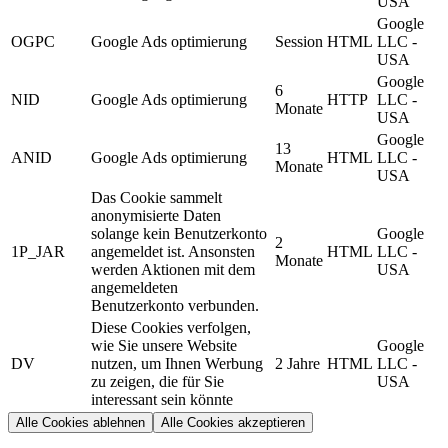
USA
Google
OGPC
Google Ads optimierung
Session
HTML
LLC -
USA
Google
6
NID
Google Ads optimierung
HTTP
LLC -
Monate
USA
Google
13
ANID
Google Ads optimierung
HTML
LLC -
Monate
USA
Das Cookie sammelt
anonymisierte Daten
solange kein Benutzerkonto
Google
2
1P_JAR
angemeldet ist. Ansonsten
HTML
LLC -
Monate
werden Aktionen mit dem
USA
angemeldeten
Benutzerkonto verbunden.
Diese Cookies verfolgen,
wie Sie unsere Website
Google
DV
nutzen, um Ihnen Werbung
2 Jahre
HTML
LLC -
zu zeigen, die für Sie
USA
interessant sein könnte
Alle Cookies ablehnen
Alle Cookies akzeptieren