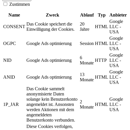
Zustimmen
Name
Zweck
Ablauf
Typ
Anbieter
Google
Das Cookie speichert die
20
CONSENT
HTML
LLC -
Einwilligung der Cookies.
Jahre
USA
Google
OGPC
Google Ads optimierung
Session
HTML
LLC -
USA
Google
6
NID
Google Ads optimierung
HTTP
LLC -
Monate
USA
Google
13
ANID
Google Ads optimierung
HTML
LLC -
Monate
USA
Das Cookie sammelt
anonymisierte Daten
solange kein Benutzerkonto
Google
2
1P_JAR
angemeldet ist. Ansonsten
HTML
LLC -
Monate
werden Aktionen mit dem
USA
angemeldeten
Benutzerkonto verbunden.
Diese Cookies verfolgen,