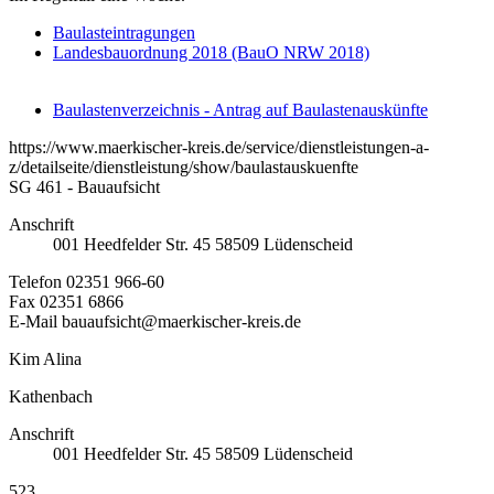
Baulasteintragungen
Landesbauordnung 2018 (BauO NRW 2018)
Baulastenverzeichnis - Antrag auf Baulastenauskünfte
https://www.maerkischer-kreis.de/service/dienstleistungen-a-
z/detailseite/dienstleistung/show/baulastauskuenfte
SG 461 - Bauaufsicht
Anschrift
001
Heedfelder Str. 45
58509
Lüdenscheid
Telefon
02351 966-60
Fax
02351 6866
E-Mail
bauaufsicht@maerkischer-kreis.de
Kim Alina
Kathenbach
Anschrift
001
Heedfelder Str. 45
58509
Lüdenscheid
523