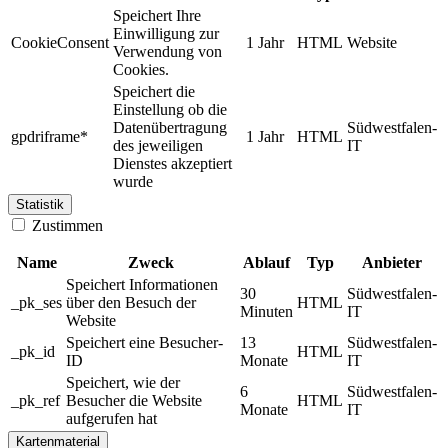
Speichert Ihre
Einwilligung zur
CookieConsent
1 Jahr
HTML
Website
Verwendung von
Cookies.
Speichert die
Einstellung ob die
Datenübertragung
Südwestfalen-
gpdriframe*
1 Jahr
HTML
des jeweiligen
IT
Dienstes akzeptiert
wurde
Statistik
Zustimmen
Name
Zweck
Ablauf
Typ
Anbieter
Speichert Informationen
30
Südwestfalen-
_pk_ses
über den Besuch der
HTML
Minuten
IT
Website
Speichert eine Besucher-
13
Südwestfalen-
_pk_id
HTML
ID
Monate
IT
Speichert, wie der
6
Südwestfalen-
_pk_ref
Besucher die Website
HTML
Monate
IT
aufgerufen hat
Kartenmaterial