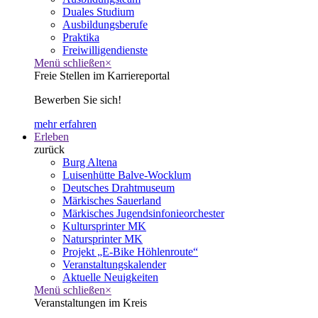
Duales Studium
Ausbildungsberufe
Praktika
Freiwilligendienste
Menü schließen
×
Freie Stellen im Karriereportal
Bewerben Sie sich!
mehr erfahren
Erleben
zurück
Burg Altena
Luisenhütte Balve-Wocklum
Deutsches Drahtmuseum
Märkisches Sauerland
Märkisches Jugendsinfonieorchester
Kultursprinter MK
Natursprinter MK
Projekt „E-Bike Höhlenroute“
Veranstaltungskalender
Aktuelle Neuigkeiten
Menü schließen
×
Veranstaltungen im Kreis