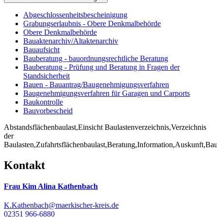
Abgeschlossenheitsbescheinigung
Grabungserlaubnis - Obere Denkmalbehörde
Obere Denkmalbehörde
Bauaktenarchiv/Altaktenarchiv
Bauaufsicht
Bauberatung - bauordnungsrechtliche Beratung
Bauberatung - Prüfung und Beratung in Fragen der
Standsicherheit
Bauen - Bauantrag/Baugenehmigungsverfahren
Baugenehmigungsverfahren für Garagen und Carports
Baukontrolle
Bauvorbescheid
Abstandsflächenbaulast,Einsicht Baulastenverzeichnis,Verzeichnis
der
Baulasten,Zufahrtsflächenbaulast,Beratung,Information,Auskunft,Bau
Kontakt
Frau Kim Alina Kathenbach
K.Kathenbach@maerkischer-kreis.de
02351 966-6880