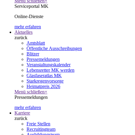
Menü schließen
×
Serviceportal MK
Online-Dienste
mehr erfahren
Aktuelles
zurück
Amtsblatt
Öffentliche Ausschreibungen
Blitzer
Pressemeldungen
Veranstaltungskalender
Lebensretter MK werden
Glasfaseratlas MK
Starkregenvorsorge
Heimatpreis 2026
Menü schließen
×
Pressemeldungen
mehr erfahren
Karriere
zurück
Freie Stellen
Recruitingteam
Ausbildungsteam