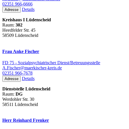
02351 966-6666
Details
Adresse
Kreishaus I Lüdenscheid
Raum:
302
Heedfelder Str. 45
58509 Lüdenscheid
Frau Anke Fischer
FD 75 - Sozialpsychiatrischer Dienst/Betreuungsstelle
A.Fischer@maerkischer-kreis.de
02351 966-7678
Details
Adresse
Dienststelle Lüdenscheid
Raum:
DG
Werdohler Str. 30
58511 Lüdenscheid
Herr Reinhard Frenker