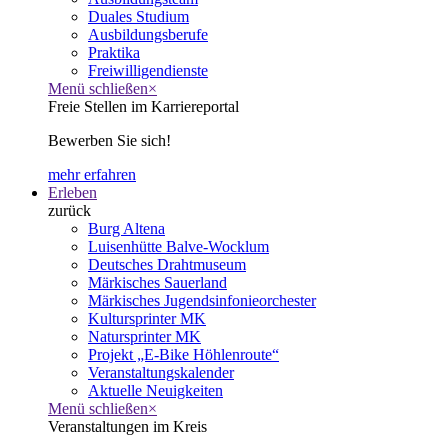
Duales Studium
Ausbildungsberufe
Praktika
Freiwilligendienste
Menü schließen
×
Freie Stellen im Karriereportal
Bewerben Sie sich!
mehr erfahren
Erleben
zurück
Burg Altena
Luisenhütte Balve-Wocklum
Deutsches Drahtmuseum
Märkisches Sauerland
Märkisches Jugendsinfonieorchester
Kultursprinter MK
Natursprinter MK
Projekt „E-Bike Höhlenroute“
Veranstaltungskalender
Aktuelle Neuigkeiten
Menü schließen
×
Veranstaltungen im Kreis