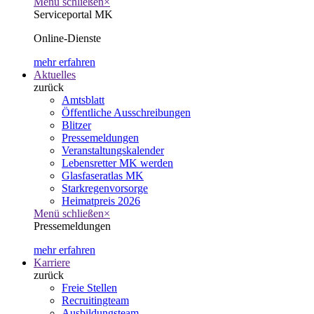
Menü schließen
×
Serviceportal MK
Online-Dienste
mehr erfahren
Aktuelles
zurück
Amtsblatt
Öffentliche Ausschreibungen
Blitzer
Pressemeldungen
Veranstaltungskalender
Lebensretter MK werden
Glasfaseratlas MK
Starkregenvorsorge
Heimatpreis 2026
Menü schließen
×
Pressemeldungen
mehr erfahren
Karriere
zurück
Freie Stellen
Recruitingteam
Ausbildungsteam