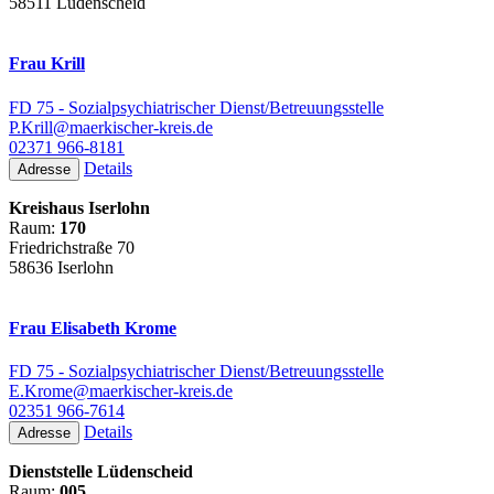
58511 Lüdenscheid
Frau Krill
FD 75 - Sozialpsychiatrischer Dienst/Betreuungsstelle
P.Krill@maerkischer-kreis.de
02371 966-8181
Details
Adresse
Kreishaus Iserlohn
Raum:
170
Friedrichstraße 70
58636 Iserlohn
Frau Elisabeth Krome
FD 75 - Sozialpsychiatrischer Dienst/Betreuungsstelle
E.Krome@maerkischer-kreis.de
02351 966-7614
Details
Adresse
Dienststelle Lüdenscheid
Raum:
005