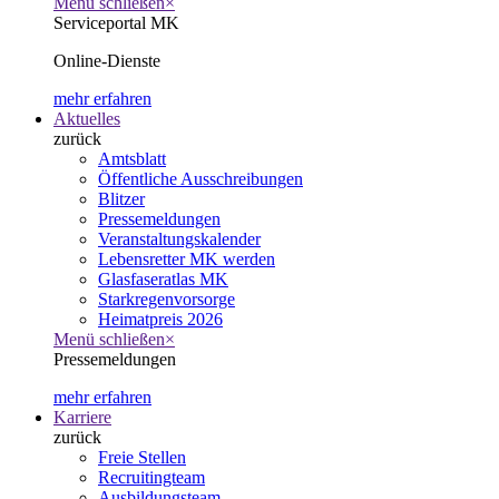
Menü schließen
×
Serviceportal MK
Online-Dienste
mehr erfahren
Aktuelles
zurück
Amtsblatt
Öffentliche Ausschreibungen
Blitzer
Pressemeldungen
Veranstaltungskalender
Lebensretter MK werden
Glasfaseratlas MK
Starkregenvorsorge
Heimatpreis 2026
Menü schließen
×
Pressemeldungen
mehr erfahren
Karriere
zurück
Freie Stellen
Recruitingteam
Ausbildungsteam