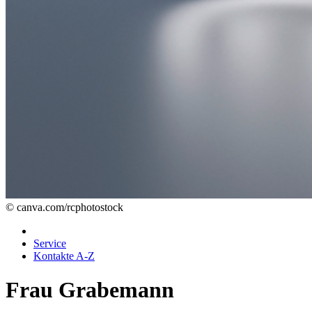
© canva.com/rcphotostock
Service
Kontakte A-Z
Frau Grabemann