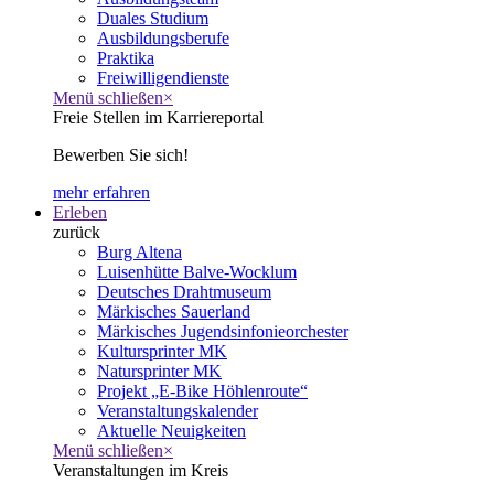
Duales Studium
Ausbildungsberufe
Praktika
Freiwilligendienste
Menü schließen
×
Freie Stellen im Karriereportal
Bewerben Sie sich!
mehr erfahren
Erleben
zurück
Burg Altena
Luisenhütte Balve-Wocklum
Deutsches Drahtmuseum
Märkisches Sauerland
Märkisches Jugendsinfonieorchester
Kultursprinter MK
Natursprinter MK
Projekt „E-Bike Höhlenroute“
Veranstaltungskalender
Aktuelle Neuigkeiten
Menü schließen
×
Veranstaltungen im Kreis