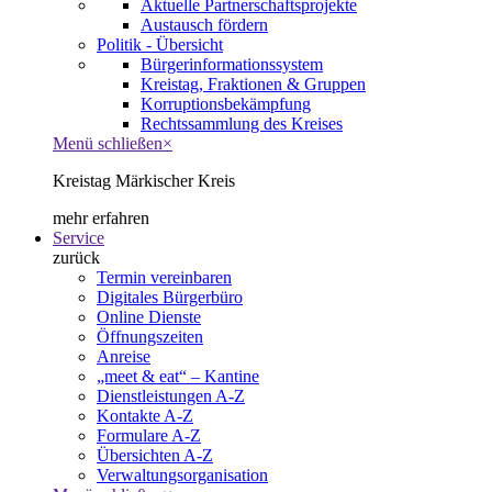
Aktuelle Partnerschaftsprojekte
Austausch fördern
Politik - Übersicht
Bürgerinformationssystem
Kreistag, Fraktionen & Gruppen
Korruptionsbekämpfung
Rechtssammlung des Kreises
Menü schließen
×
Kreistag Märkischer Kreis
mehr erfahren
Service
zurück
Termin vereinbaren
Digitales Bürgerbüro
Online Dienste
Öffnungszeiten
Anreise
„meet & eat“ – Kantine
Dienstleistungen A-Z
Kontakte A-Z
Formulare A-Z
Übersichten A-Z
Verwaltungsorganisation