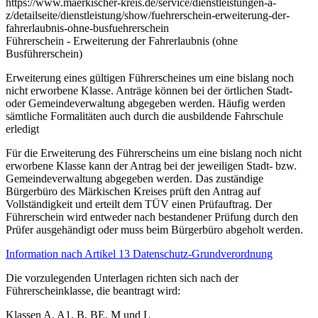
https://www.maerkischer-kreis.de/service/dienstleistungen-a-
z/detailseite/dienstleistung/show/fuehrerschein-erweiterung-der-
fahrerlaubnis-ohne-busfuehrerschein
Führerschein - Erweiterung der Fahrerlaubnis (ohne
Busführerschein)
Erweiterung eines gültigen Führerscheines um eine bislang noch
nicht erworbene Klasse. Anträge können bei der örtlichen Stadt-
oder Gemeindeverwaltung abgegeben werden. Häufig werden
sämtliche Formalitäten auch durch die ausbildende Fahrschule
erledigt
Für die Erweiterung des Führerscheins um eine bislang noch nicht
erworbene Klasse kann der Antrag bei der jeweiligen Stadt- bzw.
Gemeindeverwaltung abgegeben werden. Das zuständige
Bürgerbüro des Märkischen Kreises prüft den Antrag auf
Vollständigkeit und erteilt dem TÜV einen Prüfauftrag. Der
Führerschein wird entweder nach bestandener Prüfung durch den
Prüfer ausgehändigt oder muss beim Bürgerbüro abgeholt werden.
Information nach Artikel 13 Datenschutz-Grundverordnung
Die vorzulegenden Unterlagen richten sich nach der
Führerscheinklasse, die beantragt wird:
Klassen A, A1, B, BE, M und L