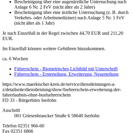
Bescheinigung über eine augenärztliche Untersuchung nach
Anlage 6 Nr. 2 FeV (nicht älter als 2 Jahre)
Bescheinigung über eine ärztliche Untersuchung (z. B. durch
Verkehrs- oder Arbeitsmediziner) nach Anlage 5 Nr. 1 FeV
(nicht älter als 1 Jahr)
Je nach Einzelfall in der Regel zwischen 44,70 EUR und 211,20
EUR.
Im Einzelfall können weitere Gebühren hinzukommen.
ca. 6 Wochen
Führerschein - Biometrisches Lichtbild mit Unterschrift
Führerschein - Ersterteilung, Erweiterung, Neuerteilung
https://www.maerkischer-kreis.de/service/dienstleistungen-a-
z/detailseite/dienstleistung/show/fuehrerschein-erweiterung-der-
fahrerlaubnis-ohne-busfuehrerschein
FD 33 - Bürgerbüro Iserlohn
Anschrift
001
Griesenbraucker Straße 6
58640
Iserlohn
Telefon
02351 966-60
Fax
02351 6866