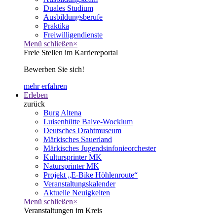
Duales Studium
Ausbildungsberufe
Praktika
Freiwilligendienste
Menü schließen
×
Freie Stellen im Karriereportal
Bewerben Sie sich!
mehr erfahren
Erleben
zurück
Burg Altena
Luisenhütte Balve-Wocklum
Deutsches Drahtmuseum
Märkisches Sauerland
Märkisches Jugendsinfonieorchester
Kultursprinter MK
Natursprinter MK
Projekt „E-Bike Höhlenroute“
Veranstaltungskalender
Aktuelle Neuigkeiten
Menü schließen
×
Veranstaltungen im Kreis