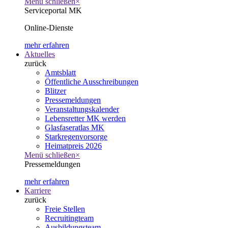
Menü schließen
×
Serviceportal MK
Online-Dienste
mehr erfahren
Aktuelles
zurück
Amtsblatt
Öffentliche Ausschreibungen
Blitzer
Pressemeldungen
Veranstaltungskalender
Lebensretter MK werden
Glasfaseratlas MK
Starkregenvorsorge
Heimatpreis 2026
Menü schließen
×
Pressemeldungen
mehr erfahren
Karriere
zurück
Freie Stellen
Recruitingteam
Ausbildungsteam