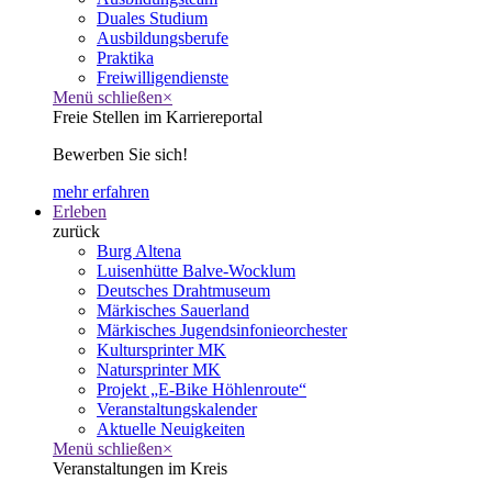
Duales Studium
Ausbildungsberufe
Praktika
Freiwilligendienste
Menü schließen
×
Freie Stellen im Karriereportal
Bewerben Sie sich!
mehr erfahren
Erleben
zurück
Burg Altena
Luisenhütte Balve-Wocklum
Deutsches Drahtmuseum
Märkisches Sauerland
Märkisches Jugendsinfonieorchester
Kultursprinter MK
Natursprinter MK
Projekt „E-Bike Höhlenroute“
Veranstaltungskalender
Aktuelle Neuigkeiten
Menü schließen
×
Veranstaltungen im Kreis