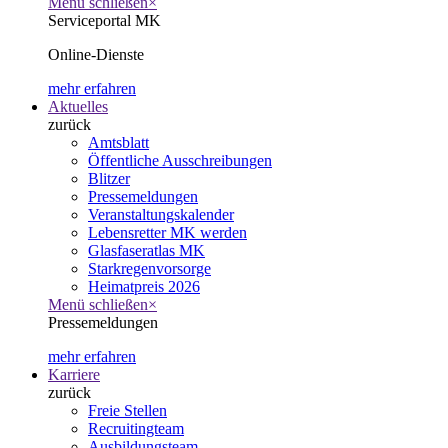
Menü schließen
×
Serviceportal MK
Online-Dienste
mehr erfahren
Aktuelles
zurück
Amtsblatt
Öffentliche Ausschreibungen
Blitzer
Pressemeldungen
Veranstaltungskalender
Lebensretter MK werden
Glasfaseratlas MK
Starkregenvorsorge
Heimatpreis 2026
Menü schließen
×
Pressemeldungen
mehr erfahren
Karriere
zurück
Freie Stellen
Recruitingteam
Ausbildungsteam