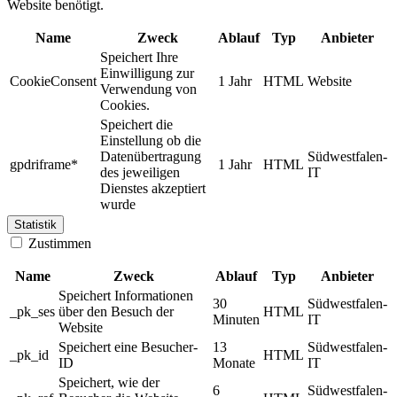
Website benötigt.
Name
Zweck
Ablauf
Typ
Anbieter
Speichert Ihre
Einwilligung zur
CookieConsent
1 Jahr
HTML
Website
Verwendung von
Cookies.
Speichert die
Einstellung ob die
Datenübertragung
Südwestfalen-
gpdriframe*
1 Jahr
HTML
des jeweiligen
IT
Dienstes akzeptiert
wurde
Statistik
Zustimmen
Name
Zweck
Ablauf
Typ
Anbieter
Speichert Informationen
30
Südwestfalen-
_pk_ses
über den Besuch der
HTML
Minuten
IT
Website
Speichert eine Besucher-
13
Südwestfalen-
_pk_id
HTML
ID
Monate
IT
Speichert, wie der
6
Südwestfalen-