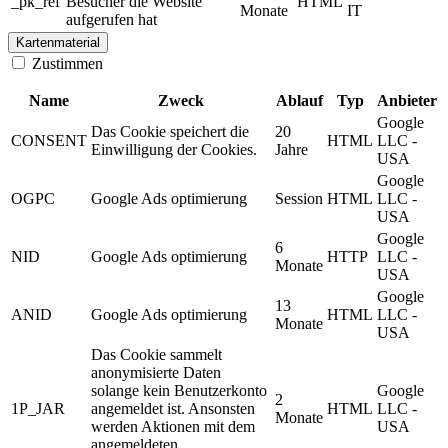
_pk_ref
Besucher die Website
HTML
Monate
IT
aufgerufen hat
Kartenmaterial
Zustimmen
Name
Zweck
Ablauf
Typ
Anbieter
Google
Das Cookie speichert die
20
CONSENT
HTML
LLC -
Einwilligung der Cookies.
Jahre
USA
Google
OGPC
Google Ads optimierung
Session
HTML
LLC -
USA
Google
6
NID
Google Ads optimierung
HTTP
LLC -
Monate
USA
Google
13
ANID
Google Ads optimierung
HTML
LLC -
Monate
USA
Das Cookie sammelt
anonymisierte Daten
solange kein Benutzerkonto
Google
2
1P_JAR
angemeldet ist. Ansonsten
HTML
LLC -
Monate
werden Aktionen mit dem
USA
angemeldeten