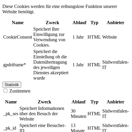
Diese Cookies werden für eine reibungslose Funktion unserer
Website benötigt.
Name
Zweck
Ablauf
Typ
Anbieter
Speichert Ihre
Einwilligung zur
CookieConsent
1 Jahr
HTML
Website
Verwendung von
Cookies.
Speichert die
Einstellung ob die
Datenübertragung
Südwestfalen-
gpdriframe*
1 Jahr
HTML
des jeweiligen
IT
Dienstes akzeptiert
wurde
Statistik
Zustimmen
Name
Zweck
Ablauf
Typ
Anbieter
Speichert Informationen
30
Südwestfalen-
_pk_ses
über den Besuch der
HTML
Minuten
IT
Website
Speichert eine Besucher-
13
Südwestfalen-
_pk_id
HTML
ID
Monate
IT