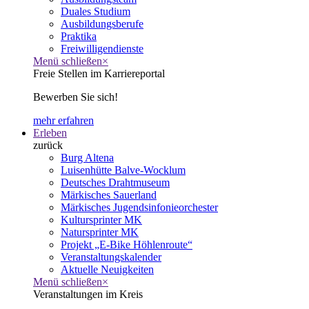
Duales Studium
Ausbildungsberufe
Praktika
Freiwilligendienste
Menü schließen
×
Freie Stellen im Karriereportal
Bewerben Sie sich!
mehr erfahren
Erleben
zurück
Burg Altena
Luisenhütte Balve-Wocklum
Deutsches Drahtmuseum
Märkisches Sauerland
Märkisches Jugendsinfonieorchester
Kultursprinter MK
Natursprinter MK
Projekt „E-Bike Höhlenroute“
Veranstaltungskalender
Aktuelle Neuigkeiten
Menü schließen
×
Veranstaltungen im Kreis