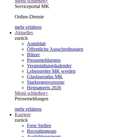
Menü schließen
×
Serviceportal MK
Online-Dienste
mehr erfahren
Aktuelles
zurück
Amtsblatt
Öffentliche Ausschreibungen
Blitzer
Pressemeldungen
Veranstaltungskalender
Lebensretter MK werden
Glasfaseratlas MK
Starkregenvorsorge
Heimatpreis 2026
Menü schließen
×
Pressemeldungen
mehr erfahren
Karriere
zurück
Freie Stellen
Recruitingteam
Ausbildungsteam