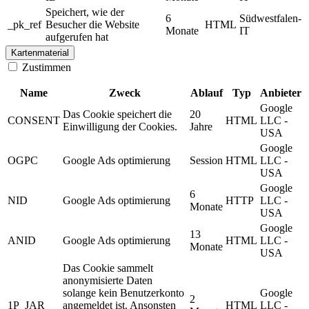
Speichert, wie der
6
Südwestfalen-
_pk_ref
Besucher die Website
HTML
Monate
IT
aufgerufen hat
Kartenmaterial
Zustimmen
Name
Zweck
Ablauf
Typ
Anbieter
Google
Das Cookie speichert die
20
CONSENT
HTML
LLC -
Einwilligung der Cookies.
Jahre
USA
Google
OGPC
Google Ads optimierung
Session
HTML
LLC -
USA
Google
6
NID
Google Ads optimierung
HTTP
LLC -
Monate
USA
Google
13
ANID
Google Ads optimierung
HTML
LLC -
Monate
USA
Das Cookie sammelt
anonymisierte Daten
solange kein Benutzerkonto
Google
2
1P_JAR
angemeldet ist. Ansonsten
HTML
LLC -