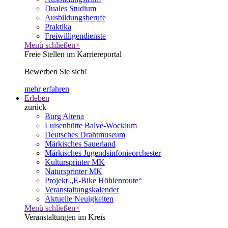
Duales Studium
Ausbildungsberufe
Praktika
Freiwilligendienste
Menü schließen
×
Freie Stellen im Karriereportal
Bewerben Sie sich!
mehr erfahren
Erleben
zurück
Burg Altena
Luisenhütte Balve-Wocklum
Deutsches Drahtmuseum
Märkisches Sauerland
Märkisches Jugendsinfonieorchester
Kultursprinter MK
Natursprinter MK
Projekt „E-Bike Höhlenroute“
Veranstaltungskalender
Aktuelle Neuigkeiten
Menü schließen
×
Veranstaltungen im Kreis