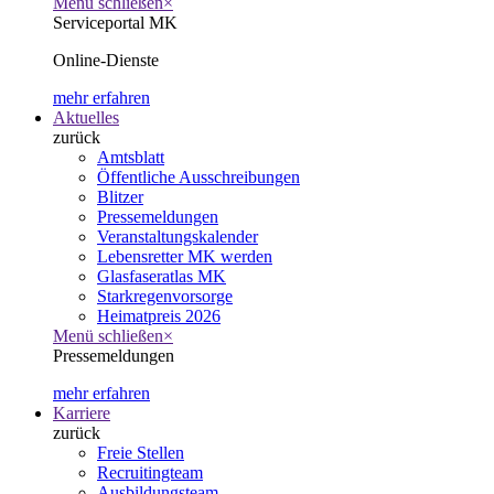
Menü schließen
×
Serviceportal MK
Online-Dienste
mehr erfahren
Aktuelles
zurück
Amtsblatt
Öffentliche Ausschreibungen
Blitzer
Pressemeldungen
Veranstaltungskalender
Lebensretter MK werden
Glasfaseratlas MK
Starkregenvorsorge
Heimatpreis 2026
Menü schließen
×
Pressemeldungen
mehr erfahren
Karriere
zurück
Freie Stellen
Recruitingteam
Ausbildungsteam