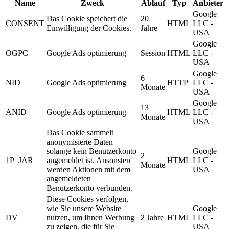
Name
Zweck
Ablauf
Typ
Anbieter
Google
Das Cookie speichert die
20
CONSENT
HTML
LLC -
Einwilligung der Cookies.
Jahre
USA
Google
OGPC
Google Ads optimierung
Session
HTML
LLC -
USA
Google
6
NID
Google Ads optimierung
HTTP
LLC -
Monate
USA
Google
13
ANID
Google Ads optimierung
HTML
LLC -
Monate
USA
Das Cookie sammelt
anonymisierte Daten
solange kein Benutzerkonto
Google
2
1P_JAR
angemeldet ist. Ansonsten
HTML
LLC -
Monate
werden Aktionen mit dem
USA
angemeldeten
Benutzerkonto verbunden.
Diese Cookies verfolgen,
wie Sie unsere Website
Google
DV
nutzen, um Ihnen Werbung
2 Jahre
HTML
LLC -
zu zeigen, die für Sie
USA