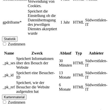
Verwendung von
Cookies.
Speichert die
Einstellung ob die
Datenübertragung
Südwestfalen-
gpdriframe*
1 Jahr
HTML
des jeweiligen
IT
Dienstes akzeptiert
wurde
Statistik
Zustimmen
Name
Zweck
Ablauf
Typ
Anbieter
Speichert Informationen
30
Südwestfalen-
_pk_ses
über den Besuch der
HTML
Minuten
IT
Website
Speichert eine Besucher-
13
Südwestfalen-
_pk_id
HTML
ID
Monate
IT
Speichert, wie der
6
Südwestfalen-
_pk_ref
Besucher die Website
HTML
Monate
IT
aufgerufen hat
Kartenmaterial
Zustimmen