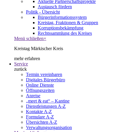
Aktuelle Partnerschaftsprojekte
Austausch fördern
Politik - Übersicht
Bürgerinformationssystem
Kreistag, Fraktionen & Gruppen
Korruptionsbekämpfung
Rechtssammlung des Kreises
Menü schließen
×
Kreistag Märkischer Kreis
mehr erfahren
Service
zurück
Termin vereinbaren
Digitales Bürgerbüro
Online Dienste
Öffnungszeiten
Anreise
„meet & eat“ – Kantine
Dienstleistungen A-Z
Kontakte A-Z
Formulare A-Z
Übersichten A-Z
Verwaltungsorganisation