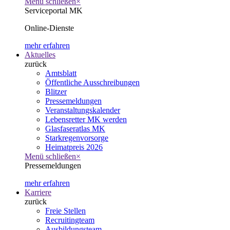
Menü schließen
×
Serviceportal MK
Online-Dienste
mehr erfahren
Aktuelles
zurück
Amtsblatt
Öffentliche Ausschreibungen
Blitzer
Pressemeldungen
Veranstaltungskalender
Lebensretter MK werden
Glasfaseratlas MK
Starkregenvorsorge
Heimatpreis 2026
Menü schließen
×
Pressemeldungen
mehr erfahren
Karriere
zurück
Freie Stellen
Recruitingteam
Ausbildungsteam