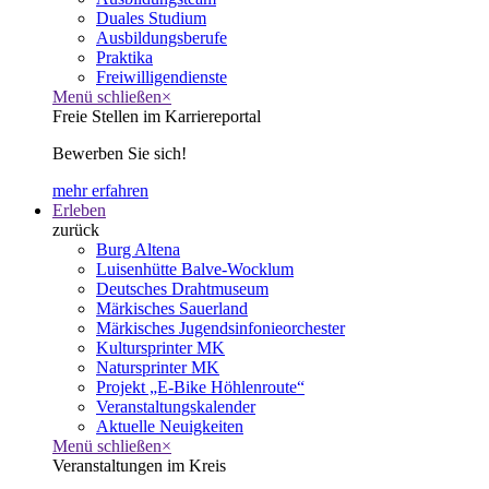
Duales Studium
Ausbildungsberufe
Praktika
Freiwilligendienste
Menü schließen
×
Freie Stellen im Karriereportal
Bewerben Sie sich!
mehr erfahren
Erleben
zurück
Burg Altena
Luisenhütte Balve-Wocklum
Deutsches Drahtmuseum
Märkisches Sauerland
Märkisches Jugendsinfonieorchester
Kultursprinter MK
Natursprinter MK
Projekt „E-Bike Höhlenroute“
Veranstaltungskalender
Aktuelle Neuigkeiten
Menü schließen
×
Veranstaltungen im Kreis