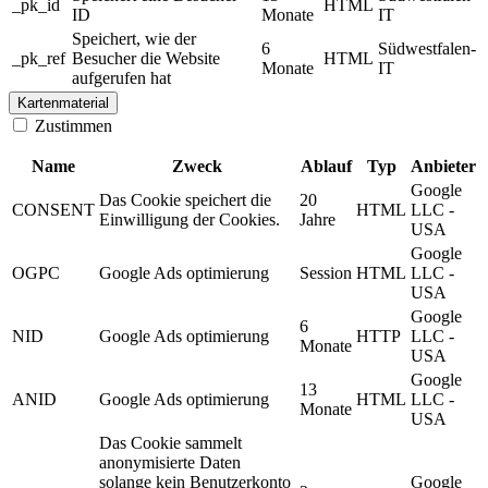
_pk_id
HTML
ID
Monate
IT
Speichert, wie der
6
Südwestfalen-
_pk_ref
Besucher die Website
HTML
Monate
IT
aufgerufen hat
Kartenmaterial
Zustimmen
Name
Zweck
Ablauf
Typ
Anbieter
Google
Das Cookie speichert die
20
CONSENT
HTML
LLC -
Einwilligung der Cookies.
Jahre
USA
Google
OGPC
Google Ads optimierung
Session
HTML
LLC -
USA
Google
6
NID
Google Ads optimierung
HTTP
LLC -
Monate
USA
Google
13
ANID
Google Ads optimierung
HTML
LLC -
Monate
USA
Das Cookie sammelt
anonymisierte Daten
solange kein Benutzerkonto
Google