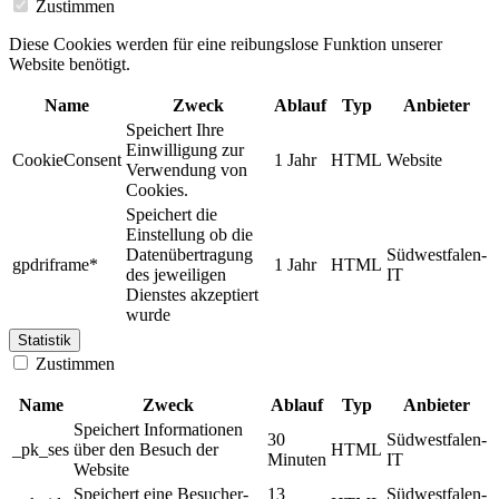
Zustimmen
Diese Cookies werden für eine reibungslose Funktion unserer
Website benötigt.
Name
Zweck
Ablauf
Typ
Anbieter
Speichert Ihre
Einwilligung zur
CookieConsent
1 Jahr
HTML
Website
Verwendung von
Cookies.
Speichert die
Einstellung ob die
Datenübertragung
Südwestfalen-
gpdriframe*
1 Jahr
HTML
des jeweiligen
IT
Dienstes akzeptiert
wurde
Statistik
Zustimmen
Name
Zweck
Ablauf
Typ
Anbieter
Speichert Informationen
30
Südwestfalen-
_pk_ses
über den Besuch der
HTML
Minuten
IT
Website
Speichert eine Besucher-
13
Südwestfalen-