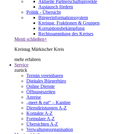
Aktuelle Partnerschaftsprojekte
Austausch fördern
Politik - Übersicht
Bürgerinformationssystem
Kreistag, Fraktionen & Gruppen
Korruptionsbekämpfung
Rechtssammlung des Kreises
Menü schließen
×
Kreistag Märkischer Kreis
mehr erfahren
Service
zurück
Termin vereinbaren
Digitales Bürgerbüro
Online Dienste
Öffnungszeiten
Anreise
„meet & eat“ – Kantine
Dienstleistungen A-Z
Kontakte A-Z
Formulare A-Z
Übersichten A-Z
Verwaltungsorganisation