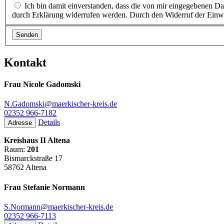
Ich bin damit einverstanden, dass die von mir eingegebenen Daten zu dem nach Artikel 13 DSGVO genannten Zweck verarbeitet werden. Die Einwilligung kann jederzeit mit Wirkung für die Zukunft
durch Erklärung widerrufen werden. Durch den Widerruf der Einwil
Kontakt
Frau Nicole Gadomski
N.Gadomski@maerkischer-kreis.de
02352 966-7182
Details
Adresse
Kreishaus II Altena
Raum:
201
Bismarckstraße 17
58762 Altena
Frau Stefanie Normann
S.Normann@maerkischer-kreis.de
02352 966-7113