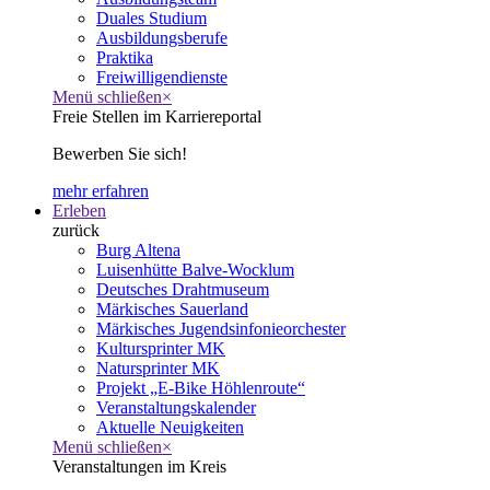
Duales Studium
Ausbildungsberufe
Praktika
Freiwilligendienste
Menü schließen
×
Freie Stellen im Karriereportal
Bewerben Sie sich!
mehr erfahren
Erleben
zurück
Burg Altena
Luisenhütte Balve-Wocklum
Deutsches Drahtmuseum
Märkisches Sauerland
Märkisches Jugendsinfonieorchester
Kultursprinter MK
Natursprinter MK
Projekt „E-Bike Höhlenroute“
Veranstaltungskalender
Aktuelle Neuigkeiten
Menü schließen
×
Veranstaltungen im Kreis