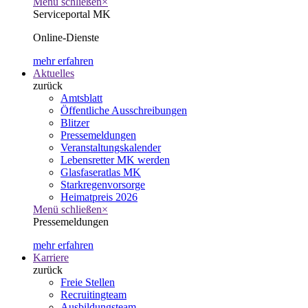
Menü schließen
×
Serviceportal MK
Online-Dienste
mehr erfahren
Aktuelles
zurück
Amtsblatt
Öffentliche Ausschreibungen
Blitzer
Pressemeldungen
Veranstaltungskalender
Lebensretter MK werden
Glasfaseratlas MK
Starkregenvorsorge
Heimatpreis 2026
Menü schließen
×
Pressemeldungen
mehr erfahren
Karriere
zurück
Freie Stellen
Recruitingteam
Ausbildungsteam