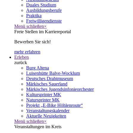
Duales Studium
Ausbildungsberufe
Praktika
Freiwilligendienste
Menü schließen
×
Freie Stellen im Karriereportal
Bewerben Sie sich!
mehr erfahren
Erleben
zurück
Burg Altena
Luisenhütte Balve-Wocklum
Deutsches Drahtmuseum
Märkisches Sauerland
Märkisches Jugendsinfonieorchester
Kultursprinter MK
Natursprinter MK
Projekt „E-Bike Höhlenroute“
Veranstaltungskalender
Aktuelle Neuigkeiten
Menü schließen
×
Veranstaltungen im Kreis