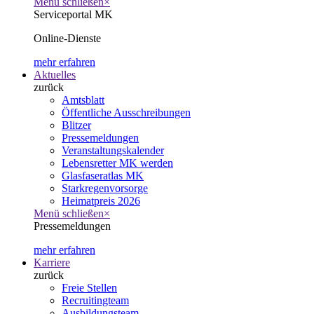
Menü schließen
×
Serviceportal MK
Online-Dienste
mehr erfahren
Aktuelles
zurück
Amtsblatt
Öffentliche Ausschreibungen
Blitzer
Pressemeldungen
Veranstaltungskalender
Lebensretter MK werden
Glasfaseratlas MK
Starkregenvorsorge
Heimatpreis 2026
Menü schließen
×
Pressemeldungen
mehr erfahren
Karriere
zurück
Freie Stellen
Recruitingteam
Ausbildungsteam