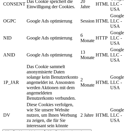
Das Cookie speichert die
20
CONSENT
HTML
LLC -
Einwilligung der Cookies.
Jahre
USA
Google
OGPC
Google Ads optimierung
Session
HTML
LLC -
USA
Google
6
NID
Google Ads optimierung
HTTP
LLC -
Monate
USA
Google
13
ANID
Google Ads optimierung
HTML
LLC -
Monate
USA
Das Cookie sammelt
anonymisierte Daten
solange kein Benutzerkonto
Google
2
1P_JAR
angemeldet ist. Ansonsten
HTML
LLC -
Monate
werden Aktionen mit dem
USA
angemeldeten
Benutzerkonto verbunden.
Diese Cookies verfolgen,
wie Sie unsere Website
Google
DV
nutzen, um Ihnen Werbung
2 Jahre
HTML
LLC -
zu zeigen, die für Sie
USA
interessant sein könnte