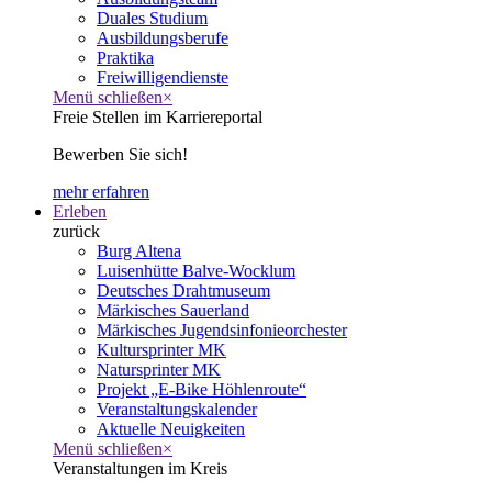
Duales Studium
Ausbildungsberufe
Praktika
Freiwilligendienste
Menü schließen
×
Freie Stellen im Karriereportal
Bewerben Sie sich!
mehr erfahren
Erleben
zurück
Burg Altena
Luisenhütte Balve-Wocklum
Deutsches Drahtmuseum
Märkisches Sauerland
Märkisches Jugendsinfonieorchester
Kultursprinter MK
Natursprinter MK
Projekt „E-Bike Höhlenroute“
Veranstaltungskalender
Aktuelle Neuigkeiten
Menü schließen
×
Veranstaltungen im Kreis