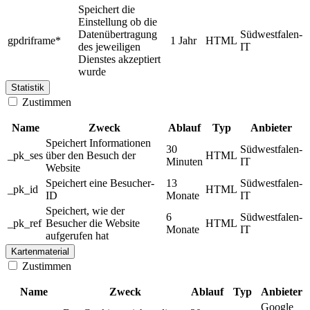
Speichert die
Einstellung ob die
Datenübertragung
Südwestfalen-
gpdriframe*
1 Jahr
HTML
des jeweiligen
IT
Dienstes akzeptiert
wurde
Statistik
Zustimmen
Name
Zweck
Ablauf
Typ
Anbieter
Speichert Informationen
30
Südwestfalen-
_pk_ses
über den Besuch der
HTML
Minuten
IT
Website
Speichert eine Besucher-
13
Südwestfalen-
_pk_id
HTML
ID
Monate
IT
Speichert, wie der
6
Südwestfalen-
_pk_ref
Besucher die Website
HTML
Monate
IT
aufgerufen hat
Kartenmaterial
Zustimmen
Name
Zweck
Ablauf
Typ
Anbieter
Google