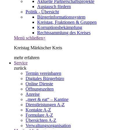
Aktuelle Partnerschaftsprojekte
Austausch fördern
Politik - Übersicht
Bürgerinformationssystem
Kreistag, Fraktionen & Gruppen
Korruptionsbekämpfung
Rechtssammlung des Kreises
Menü schließen
×
Kreistag Märkischer Kreis
mehr erfahren
Service
zurück
Termin vereinbaren
Digitales Bürgerbüro
Online Dienste
Öffnungszeiten
Anreise
„meet & eat“ – Kantine
Dienstleistungen A-Z
Kontakte A-Z
Formulare A-Z
Übersichten A-Z
Verwaltungsorganisation