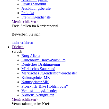
Duales Studium
Ausbildungsberufe
Praktika
Freiwilligendienste
Menü schließen
×
Freie Stellen im Karriereportal
Bewerben Sie sich!
mehr erfahren
Erleben
zurück
Burg Altena
Luisenhütte Balve-Wocklum
Deutsches Drahtmuseum
Märkisches Sauerland
Märkisches Jugendsinfonieorchester
Kultursprinter MK
Natursprinter MK
Projekt „E-Bike Höhlenroute“
Veranstaltungskalender
Aktuelle Neuigkeiten
Menü schließen
×
Veranstaltungen im Kreis