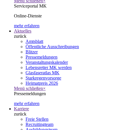
Menü schließen
×
Serviceportal MK
Online-Dienste
mehr erfahren
Aktuelles
zurück
Amtsblatt
Öffentliche Ausschreibungen
Blitzer
Pressemeldungen
Veranstaltungskalender
Lebensretter MK werden
Glasfaseratlas MK
Starkregenvorsorge
Heimatpreis 2026
Menü schließen
×
Pressemeldungen
mehr erfahren
Karriere
zurück
Freie Stellen
Recruitingteam
Ausbildungsteam