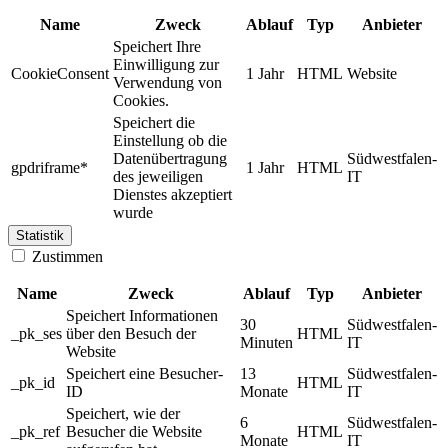
Name
Zweck
Ablauf
Typ
Anbieter
Speichert Ihre
Einwilligung zur
CookieConsent
1 Jahr
HTML
Website
Verwendung von
Cookies.
Speichert die
Einstellung ob die
Datenübertragung
Südwestfalen-
gpdriframe*
1 Jahr
HTML
des jeweiligen
IT
Dienstes akzeptiert
wurde
Statistik
Zustimmen
Name
Zweck
Ablauf
Typ
Anbieter
Speichert Informationen
30
Südwestfalen-
_pk_ses
über den Besuch der
HTML
Minuten
IT
Website
Speichert eine Besucher-
13
Südwestfalen-
_pk_id
HTML
ID
Monate
IT
Speichert, wie der
6
Südwestfalen-
_pk_ref
Besucher die Website
HTML
Monate
IT