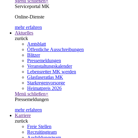
Menü schließen
×
Serviceportal MK
Online-Dienste
mehr erfahren
Aktuelles
zurück
Amtsblatt
Öffentliche Ausschreibungen
Blitzer
Pressemeldungen
Veranstaltungskalender
Lebensretter MK werden
Glasfaseratlas MK
Starkregenvorsorge
Heimatpreis 2026
Menü schließen
×
Pressemeldungen
mehr erfahren
Karriere
zurück
Freie Stellen
Recruitingteam
Ausbildungsteam