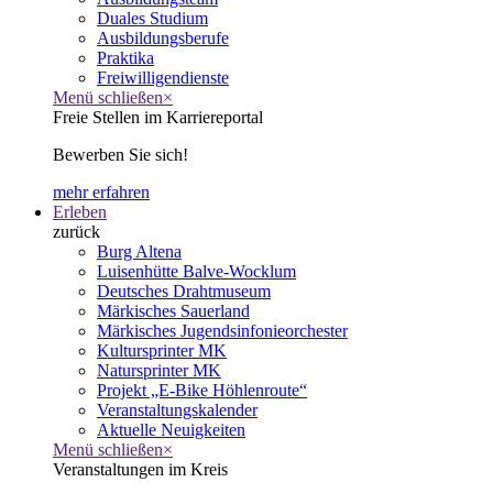
Duales Studium
Ausbildungsberufe
Praktika
Freiwilligendienste
Menü schließen
×
Freie Stellen im Karriereportal
Bewerben Sie sich!
mehr erfahren
Erleben
zurück
Burg Altena
Luisenhütte Balve-Wocklum
Deutsches Drahtmuseum
Märkisches Sauerland
Märkisches Jugendsinfonieorchester
Kultursprinter MK
Natursprinter MK
Projekt „E-Bike Höhlenroute“
Veranstaltungskalender
Aktuelle Neuigkeiten
Menü schließen
×
Veranstaltungen im Kreis