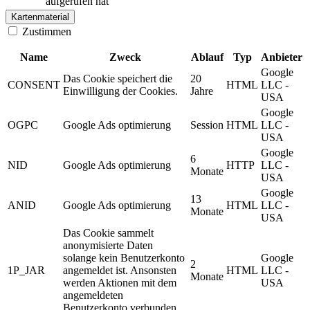
aufgerufen hat
Kartenmaterial
Zustimmen
Name
Zweck
Ablauf
Typ
Anbieter
Google
Das Cookie speichert die
20
CONSENT
HTML
LLC -
Einwilligung der Cookies.
Jahre
USA
Google
OGPC
Google Ads optimierung
Session
HTML
LLC -
USA
Google
6
NID
Google Ads optimierung
HTTP
LLC -
Monate
USA
Google
13
ANID
Google Ads optimierung
HTML
LLC -
Monate
USA
Das Cookie sammelt
anonymisierte Daten
solange kein Benutzerkonto
Google
2
1P_JAR
angemeldet ist. Ansonsten
HTML
LLC -
Monate
werden Aktionen mit dem
USA
angemeldeten
Benutzerkonto verbunden.