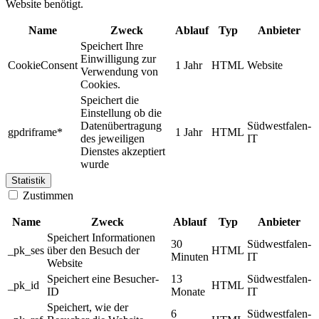
Website benötigt.
Name
Zweck
Ablauf
Typ
Anbieter
Speichert Ihre
Einwilligung zur
CookieConsent
1 Jahr
HTML
Website
Verwendung von
Cookies.
Speichert die
Einstellung ob die
Datenübertragung
Südwestfalen-
gpdriframe*
1 Jahr
HTML
des jeweiligen
IT
Dienstes akzeptiert
wurde
Statistik
Zustimmen
Name
Zweck
Ablauf
Typ
Anbieter
Speichert Informationen
30
Südwestfalen-
_pk_ses
über den Besuch der
HTML
Minuten
IT
Website
Speichert eine Besucher-
13
Südwestfalen-
_pk_id
HTML
ID
Monate
IT
Speichert, wie der
6
Südwestfalen-