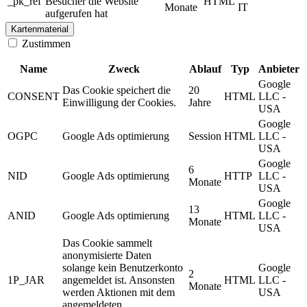
_pk_ref
Besucher die Website
HTML
Monate
IT
aufgerufen hat
Kartenmaterial
Zustimmen
Name
Zweck
Ablauf
Typ
Anbieter
Google
Das Cookie speichert die
20
CONSENT
HTML
LLC -
Einwilligung der Cookies.
Jahre
USA
Google
OGPC
Google Ads optimierung
Session
HTML
LLC -
USA
Google
6
NID
Google Ads optimierung
HTTP
LLC -
Monate
USA
Google
13
ANID
Google Ads optimierung
HTML
LLC -
Monate
USA
Das Cookie sammelt
anonymisierte Daten
solange kein Benutzerkonto
Google
2
1P_JAR
angemeldet ist. Ansonsten
HTML
LLC -
Monate
werden Aktionen mit dem
USA
angemeldeten