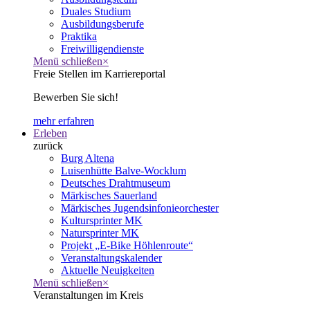
Duales Studium
Ausbildungsberufe
Praktika
Freiwilligendienste
Menü schließen
×
Freie Stellen im Karriereportal
Bewerben Sie sich!
mehr erfahren
Erleben
zurück
Burg Altena
Luisenhütte Balve-Wocklum
Deutsches Drahtmuseum
Märkisches Sauerland
Märkisches Jugendsinfonieorchester
Kultursprinter MK
Natursprinter MK
Projekt „E-Bike Höhlenroute“
Veranstaltungskalender
Aktuelle Neuigkeiten
Menü schließen
×
Veranstaltungen im Kreis