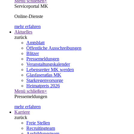
Menü schließen
×
Serviceportal MK
Online-Dienste
mehr erfahren
Aktuelles
zurück
Amtsblatt
Öffentliche Ausschreibungen
Blitzer
Pressemeldungen
Veranstaltungskalender
Lebensretter MK werden
Glasfaseratlas MK
Starkregenvorsorge
Heimatpreis 2026
Menü schließen
×
Pressemeldungen
mehr erfahren
Karriere
zurück
Freie Stellen
Recruitingteam
Ausbildungsteam