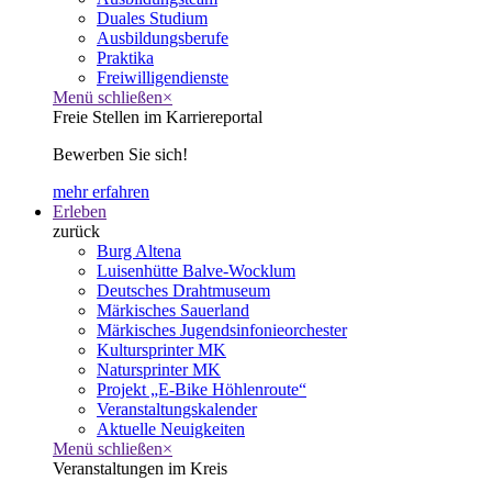
Duales Studium
Ausbildungsberufe
Praktika
Freiwilligendienste
Menü schließen
×
Freie Stellen im Karriereportal
Bewerben Sie sich!
mehr erfahren
Erleben
zurück
Burg Altena
Luisenhütte Balve-Wocklum
Deutsches Drahtmuseum
Märkisches Sauerland
Märkisches Jugendsinfonieorchester
Kultursprinter MK
Natursprinter MK
Projekt „E-Bike Höhlenroute“
Veranstaltungskalender
Aktuelle Neuigkeiten
Menü schließen
×
Veranstaltungen im Kreis