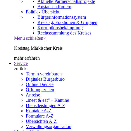
Aktuelle Partnerschaftsprojekte
Austausch fördern
Politik - Übersicht
Bürgerinformationssystem
Kreistag, Fraktionen & Gruppen
Korruptionsbekämpfung
Rechtssammlung des Kreises
Menü schließen
×
Kreistag Märkischer Kreis
mehr erfahren
Service
zurück
Termin vereinbaren
Digitales Bürgerbüro
Online Dienste
Öffnungszeiten
Anreise
„meet & eat“ – Kantine
Dienstleistungen A-Z
Kontakte A-Z
Formulare A-Z
Übersichten A-Z
Verwaltungsorganisation