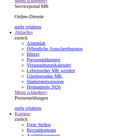
Menü schließen
×
Serviceportal MK
Online-Dienste
mehr erfahren
Aktuelles
zurück
Amtsblatt
Öffentliche Ausschreibungen
Blitzer
Pressemeldungen
Veranstaltungskalender
Lebensretter MK werden
Glasfaseratlas MK
Starkregenvorsorge
Heimatpreis 2026
Menü schließen
×
Pressemeldungen
mehr erfahren
Karriere
zurück
Freie Stellen
Recruitingteam
Ausbildungsteam