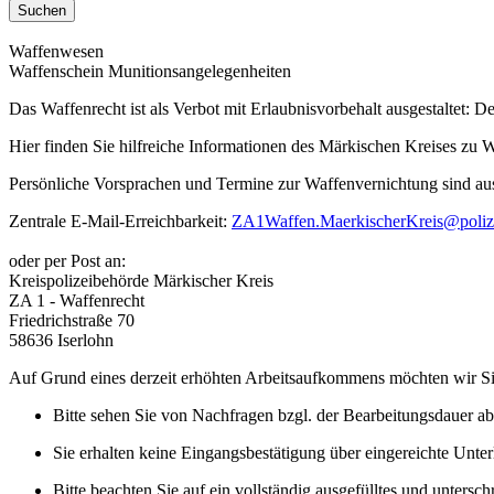
Waffenwesen
Waffenschein Munitionsangelegenheiten
Das Waffenrecht ist als Verbot mit Erlaubnisvorbehalt ausgestaltet: D
Hier finden Sie hilfreiche Informationen des Märkischen Kreises z
Persönliche Vorsprachen und Termine zur Waffenvernichtung sind aus
Zentrale E-Mail-Erreichbarkeit:
ZA1Waffen.MaerkischerKreis@poliz
oder per Post an:
Kreispolizeibehörde Märkischer Kreis
ZA 1 - Waffenrecht
Friedrichstraße 70
58636 Iserlohn
Auf Grund eines derzeit erhöhten Arbeitsaufkommens möchten wir Si
Bitte sehen Sie von Nachfragen bzgl. der Bearbeitungsdauer ab
Sie erhalten keine Eingangsbestätigung über eingereichte Unter
Bitte beachten Sie auf ein vollständig ausgefülltes und untersc