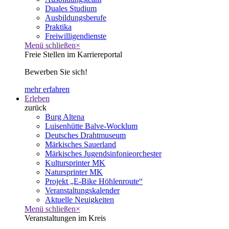
Duales Studium
Ausbildungsberufe
Praktika
Freiwilligendienste
Menü schließen
×
Freie Stellen im Karriereportal
Bewerben Sie sich!
mehr erfahren
Erleben
zurück
Burg Altena
Luisenhütte Balve-Wocklum
Deutsches Drahtmuseum
Märkisches Sauerland
Märkisches Jugendsinfonieorchester
Kultursprinter MK
Natursprinter MK
Projekt „E-Bike Höhlenroute“
Veranstaltungskalender
Aktuelle Neuigkeiten
Menü schließen
×
Veranstaltungen im Kreis