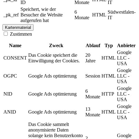
ID
Monate
IT
Speichert, wie der
6
Südwestfalen-
_pk_ref
Besucher die Website
HTML
Monate
IT
aufgerufen hat
Kartenmaterial
Zustimmen
Name
Zweck
Ablauf
Typ
Anbieter
Google
Das Cookie speichert die
20
CONSENT
HTML
LLC -
Einwilligung der Cookies.
Jahre
USA
Google
OGPC
Google Ads optimierung
Session
HTML
LLC -
USA
Google
6
NID
Google Ads optimierung
HTTP
LLC -
Monate
USA
Google
13
ANID
Google Ads optimierung
HTML
LLC -
Monate
USA
Das Cookie sammelt
anonymisierte Daten
solange kein Benutzerkonto
Google
2