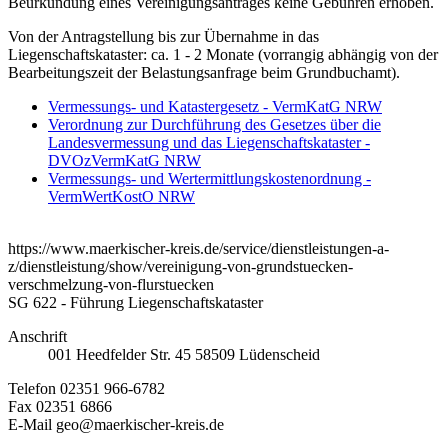
Beurkundung eines Vereinigungsantrages keine Gebühren erhoben.
Von der Antragstellung bis zur Übernahme in das
Liegenschaftskataster: ca. 1 - 2 Monate (vorrangig abhängig von der
Bearbeitungszeit der Belastungsanfrage beim Grundbuchamt).
Vermessungs- und Katastergesetz - VermKatG NRW
Verordnung zur Durchführung des Gesetzes über die
Landesvermessung und das Liegenschaftskataster -
DVOzVermKatG NRW
Vermessungs- und Wertermittlungskostenordnung -
VermWertKostO NRW
https://www.maerkischer-kreis.de/service/dienstleistungen-a-
z/dienstleistung/show/vereinigung-von-grundstuecken-
verschmelzung-von-flurstuecken
SG 622 - Führung Liegenschaftskataster
Anschrift
001
Heedfelder Str. 45
58509
Lüdenscheid
Telefon
02351 966-6782
Fax
02351 6866
E-Mail
geo@maerkischer-kreis.de