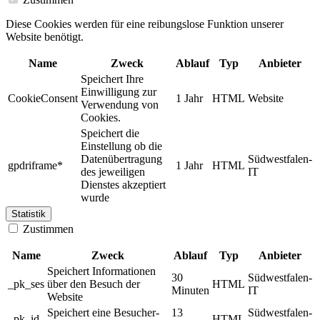
Diese Cookies werden für eine reibungslose Funktion unserer
Website benötigt.
Name
Zweck
Ablauf
Typ
Anbieter
Speichert Ihre
Einwilligung zur
CookieConsent
1 Jahr
HTML
Website
Verwendung von
Cookies.
Speichert die
Einstellung ob die
Datenübertragung
Südwestfalen-
gpdriframe*
1 Jahr
HTML
des jeweiligen
IT
Dienstes akzeptiert
wurde
Statistik
Zustimmen
Name
Zweck
Ablauf
Typ
Anbieter
Speichert Informationen
30
Südwestfalen-
_pk_ses
über den Besuch der
HTML
Minuten
IT
Website
Speichert eine Besucher-
13
Südwestfalen-
_pk_id
HTML