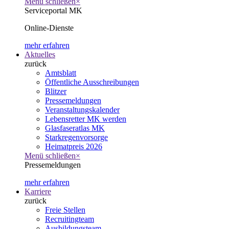
Menü schließen
×
Serviceportal MK
Online-Dienste
mehr erfahren
Aktuelles
zurück
Amtsblatt
Öffentliche Ausschreibungen
Blitzer
Pressemeldungen
Veranstaltungskalender
Lebensretter MK werden
Glasfaseratlas MK
Starkregenvorsorge
Heimatpreis 2026
Menü schließen
×
Pressemeldungen
mehr erfahren
Karriere
zurück
Freie Stellen
Recruitingteam
Ausbildungsteam