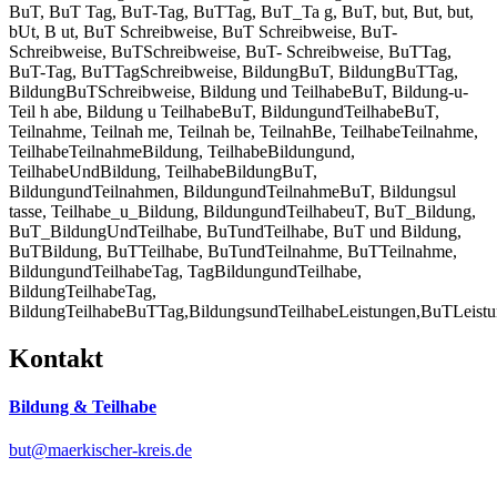
BuT, BuT Tag, BuT-Tag, BuTTag, BuT_Ta g, BuT, but, But, but,
bUt, B ut, BuT Schreibweise, BuT Schreibweise, BuT-
Schreibweise, BuTSchreibweise, BuT- Schreibweise, BuTTag,
BuT-Tag, BuTTagSchreibweise, BildungBuT, BildungBuTTag,
BildungBuTSchreibweise, Bildung und TeilhabeBuT, Bildung-u-
Teil h abe, Bildung u TeilhabeBuT, BildungundTeilhabeBuT,
Teilnahme, Teilnah me, Teilnah be, TeilnahBe, TeilhabeTeilnahme,
TeilhabeTeilnahmeBildung, TeilhabeBildungund,
TeilhabeUndBildung, TeilhabeBildungBuT,
BildungundTeilnahmen, BildungundTeilnahmeBuT, Bildungsul
tasse, Teilhabe_u_Bildung, BildungundTeilhabeuT, BuT_Bildung,
BuT_BildungUndTeilhabe, BuTundTeilhabe, BuT und Bildung,
BuTBildung, BuTTeilhabe, BuTundTeilnahme, BuTTeilnahme,
BildungundTeilhabeTag, TagBildungundTeilhabe,
BildungTeilhabeTag,
BildungTeilhabeBuTTag,BildungsundTeilhabeLeistungen,BuTLeistung,B
Kontakt
Bildung & Teilhabe
but@maerkischer-kreis.de