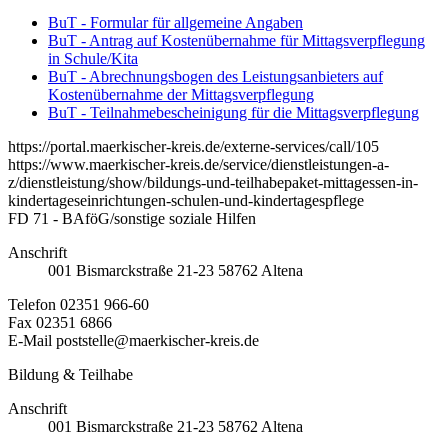
BuT - Formular für allgemeine Angaben
BuT - Antrag auf Kostenübernahme für Mittagsverpflegung
in Schule/Kita
BuT - Abrechnungsbogen des Leistungsanbieters auf
Kostenübernahme der Mittagsverpflegung
BuT - Teilnahmebescheinigung für die Mittagsverpflegung
https://portal.maerkischer-kreis.de/externe-services/call/105
https://www.maerkischer-kreis.de/service/dienstleistungen-a-
z/dienstleistung/show/bildungs-und-teilhabepaket-mittagessen-in-
kindertageseinrichtungen-schulen-und-kindertagespflege
FD 71 - BAföG/sonstige soziale Hilfen
Anschrift
001
Bismarckstraße 21-23
58762
Altena
Telefon
02351 966-60
Fax
02351 6866
E-Mail
poststelle@maerkischer-kreis.de
Bildung & Teilhabe
Anschrift
001
Bismarckstraße 21-23
58762
Altena