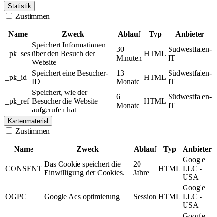
Statistik
Zustimmen
Name
Zweck
Ablauf
Typ
Anbieter
Speichert Informationen
30
Südwestfalen-
_pk_ses
über den Besuch der
HTML
Minuten
IT
Website
Speichert eine Besucher-
13
Südwestfalen-
_pk_id
HTML
ID
Monate
IT
Speichert, wie der
6
Südwestfalen-
_pk_ref
Besucher die Website
HTML
Monate
IT
aufgerufen hat
Kartenmaterial
Zustimmen
Name
Zweck
Ablauf
Typ
Anbieter
Google
Das Cookie speichert die
20
CONSENT
HTML
LLC -
Einwilligung der Cookies.
Jahre
USA
Google
OGPC
Google Ads optimierung
Session
HTML
LLC -
USA
Google