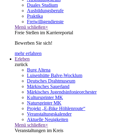
Duales Studium
Ausbildungsberufe
Praktika
Freiwilligendienste
Menü schließen
×
Freie Stellen im Karriereportal
Bewerben Sie sich!
mehr erfahren
Erleben
zurück
Burg Altena
Luisenhütte Balve-Wocklum
Deutsches Drahtmuseum
Märkisches Sauerland
Märkisches Jugendsinfonieorchester
Kultursprinter MK
Natursprinter MK
Projekt „E-Bike Höhlenroute“
Veranstaltungskalender
Aktuelle Neuigkeiten
Menü schließen
×
Veranstaltungen im Kreis