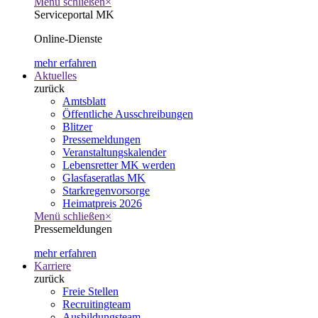
Menü schließen
×
Serviceportal MK
Online-Dienste
mehr erfahren
Aktuelles
zurück
Amtsblatt
Öffentliche Ausschreibungen
Blitzer
Pressemeldungen
Veranstaltungskalender
Lebensretter MK werden
Glasfaseratlas MK
Starkregenvorsorge
Heimatpreis 2026
Menü schließen
×
Pressemeldungen
mehr erfahren
Karriere
zurück
Freie Stellen
Recruitingteam
Ausbildungsteam