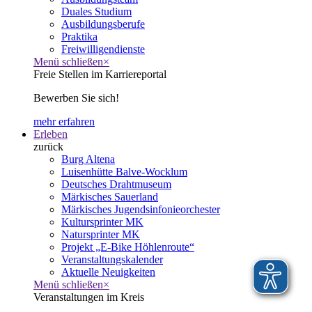
Duales Studium
Ausbildungsberufe
Praktika
Freiwilligendienste
Menü schließen
×
Freie Stellen im Karriereportal
Bewerben Sie sich!
mehr erfahren
Erleben
zurück
Burg Altena
Luisenhütte Balve-Wocklum
Deutsches Drahtmuseum
Märkisches Sauerland
Märkisches Jugendsinfonieorchester
Kultursprinter MK
Natursprinter MK
Projekt „E-Bike Höhlenroute“
Veranstaltungskalender
Aktuelle Neuigkeiten
Menü schließen
×
Veranstaltungen im Kreis