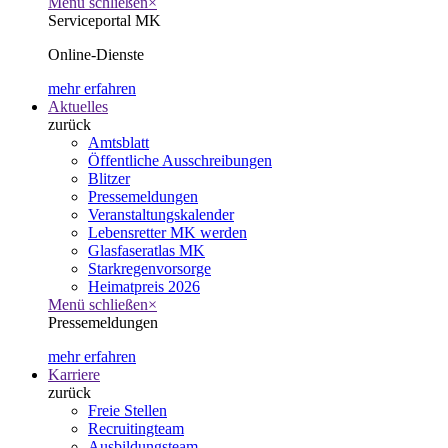
Menü schließen
×
Serviceportal MK
Online-Dienste
mehr erfahren
Aktuelles
zurück
Amtsblatt
Öffentliche Ausschreibungen
Blitzer
Pressemeldungen
Veranstaltungskalender
Lebensretter MK werden
Glasfaseratlas MK
Starkregenvorsorge
Heimatpreis 2026
Menü schließen
×
Pressemeldungen
mehr erfahren
Karriere
zurück
Freie Stellen
Recruitingteam
Ausbildungsteam