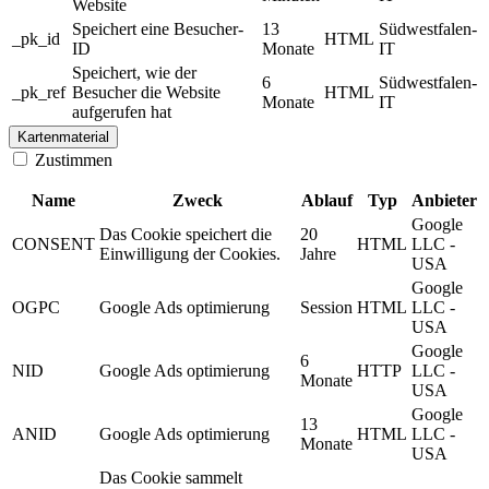
Website
Speichert eine Besucher-
13
Südwestfalen-
_pk_id
HTML
ID
Monate
IT
Speichert, wie der
6
Südwestfalen-
_pk_ref
Besucher die Website
HTML
Monate
IT
aufgerufen hat
Kartenmaterial
Zustimmen
Name
Zweck
Ablauf
Typ
Anbieter
Google
Das Cookie speichert die
20
CONSENT
HTML
LLC -
Einwilligung der Cookies.
Jahre
USA
Google
OGPC
Google Ads optimierung
Session
HTML
LLC -
USA
Google
6
NID
Google Ads optimierung
HTTP
LLC -
Monate
USA
Google
13
ANID
Google Ads optimierung
HTML
LLC -
Monate
USA
Das Cookie sammelt