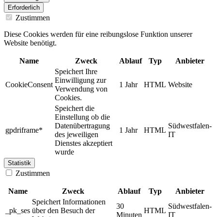
Erforderlich
Zustimmen
Diese Cookies werden für eine reibungslose Funktion unserer
Website benötigt.
Name
Zweck
Ablauf
Typ
Anbieter
Speichert Ihre
Einwilligung zur
CookieConsent
1 Jahr
HTML
Website
Verwendung von
Cookies.
Speichert die
Einstellung ob die
Datenübertragung
Südwestfalen-
gpdriframe*
1 Jahr
HTML
des jeweiligen
IT
Dienstes akzeptiert
wurde
Statistik
Zustimmen
Name
Zweck
Ablauf
Typ
Anbieter
Speichert Informationen
30
Südwestfalen-
_pk_ses
über den Besuch der
HTML
Minuten
IT