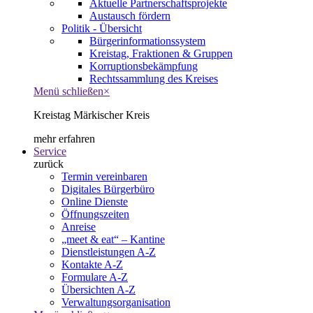
Aktuelle Partnerschaftsprojekte
Austausch fördern
Politik - Übersicht
Bürgerinformationssystem
Kreistag, Fraktionen & Gruppen
Korruptionsbekämpfung
Rechtssammlung des Kreises
Menü schließen
×
Kreistag Märkischer Kreis
mehr erfahren
Service
zurück
Termin vereinbaren
Digitales Bürgerbüro
Online Dienste
Öffnungszeiten
Anreise
„meet & eat“ – Kantine
Dienstleistungen A-Z
Kontakte A-Z
Formulare A-Z
Übersichten A-Z
Verwaltungsorganisation