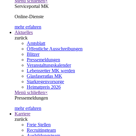
Menü schließen
×
Serviceportal MK
Online-Dienste
mehr erfahren
Aktuelles
zurück
Amtsblatt
Öffentliche Ausschreibungen
Blitzer
Pressemeldungen
Veranstaltungskalender
Lebensretter MK werden
Glasfaseratlas MK
Starkregenvorsorge
Heimatpreis 2026
Menü schließen
×
Pressemeldungen
mehr erfahren
Karriere
zurück
Freie Stellen
Recruitingteam
Ausbildungsteam