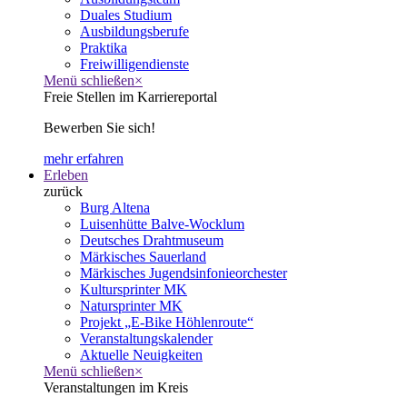
Duales Studium
Ausbildungsberufe
Praktika
Freiwilligendienste
Menü schließen
×
Freie Stellen im Karriereportal
Bewerben Sie sich!
mehr erfahren
Erleben
zurück
Burg Altena
Luisenhütte Balve-Wocklum
Deutsches Drahtmuseum
Märkisches Sauerland
Märkisches Jugendsinfonieorchester
Kultursprinter MK
Natursprinter MK
Projekt „E-Bike Höhlenroute“
Veranstaltungskalender
Aktuelle Neuigkeiten
Menü schließen
×
Veranstaltungen im Kreis