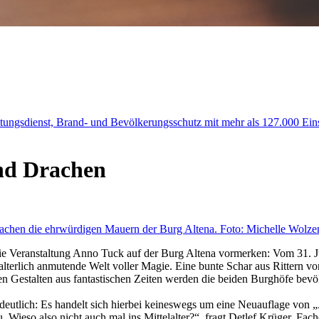
ttungsdienst, Brand- und Bevölkerungsschutz mit mehr als 127.000 Ein
nd Drachen
ie Veranstaltung Anno Tuck auf der Burg Altena vormerken: Vom 31. Ju
elalterlich anmutende Welt voller Magie. Eine bunte Schar aus Rittern 
n Gestalten aus fantastischen Zeiten werden die beiden Burghöfe bevö
utlich: Es handelt sich hierbei keineswegs um eine Neuauflage von „Al
. Wieso also nicht auch mal ins Mittelalter?“, fragt Detlef Krüger, Fac