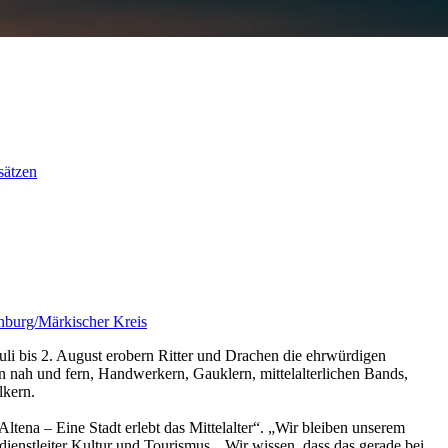
sätzen
li bis 2. August erobern Ritter und Drachen die ehrwürdigen
von nah und fern, Handwerkern, Gauklern, mittelalterlichen Bands,
lkern.
tena – Eine Stadt erlebt das Mittelalter“. „Wir bleiben unserem
hdienstleiter Kultur und Tourismus. „Wir wissen, dass das gerade bei