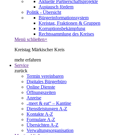
Aktuelle Partnerschaftsprojekte
Austausch fördern
Politik - Übersicht
Bürgerinformationssystem
Kreistag, Fraktionen & Gruppen
Korruptionsbekämpfung
Rechtssammlung des Kreises
Menü schließen
×
Kreistag Märkischer Kreis
mehr erfahren
Service
zurück
Termin vereinbaren
Digitales Bürgerbüro
Online Dienste
Öffnungszeiten
Anreise
„meet & eat“ – Kantine
Dienstleistungen A-Z
Kontakte A-Z
Formulare A-Z
Übersichten A-Z
Verwaltungsorganisation