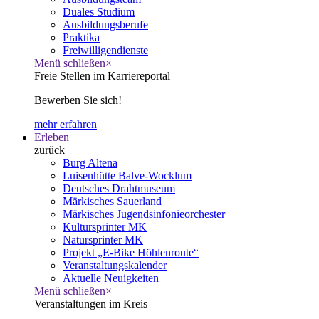
Duales Studium
Ausbildungsberufe
Praktika
Freiwilligendienste
Menü schließen
×
Freie Stellen im Karriereportal
Bewerben Sie sich!
mehr erfahren
Erleben
zurück
Burg Altena
Luisenhütte Balve-Wocklum
Deutsches Drahtmuseum
Märkisches Sauerland
Märkisches Jugendsinfonieorchester
Kultursprinter MK
Natursprinter MK
Projekt „E-Bike Höhlenroute“
Veranstaltungskalender
Aktuelle Neuigkeiten
Menü schließen
×
Veranstaltungen im Kreis