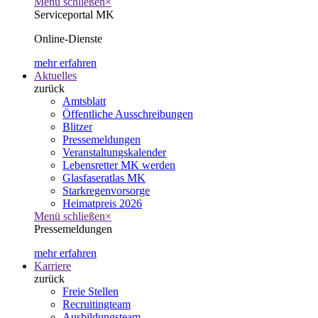
Menü schließen
×
Serviceportal MK
Online-Dienste
mehr erfahren
Aktuelles
zurück
Amtsblatt
Öffentliche Ausschreibungen
Blitzer
Pressemeldungen
Veranstaltungskalender
Lebensretter MK werden
Glasfaseratlas MK
Starkregenvorsorge
Heimatpreis 2026
Menü schließen
×
Pressemeldungen
mehr erfahren
Karriere
zurück
Freie Stellen
Recruitingteam
Ausbildungsteam