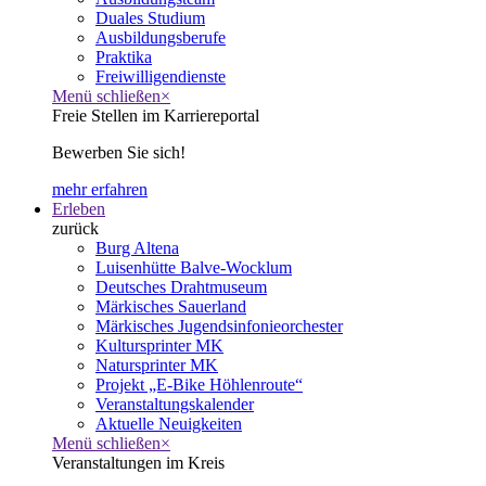
Duales Studium
Ausbildungsberufe
Praktika
Freiwilligendienste
Menü schließen
×
Freie Stellen im Karriereportal
Bewerben Sie sich!
mehr erfahren
Erleben
zurück
Burg Altena
Luisenhütte Balve-Wocklum
Deutsches Drahtmuseum
Märkisches Sauerland
Märkisches Jugendsinfonieorchester
Kultursprinter MK
Natursprinter MK
Projekt „E-Bike Höhlenroute“
Veranstaltungskalender
Aktuelle Neuigkeiten
Menü schließen
×
Veranstaltungen im Kreis