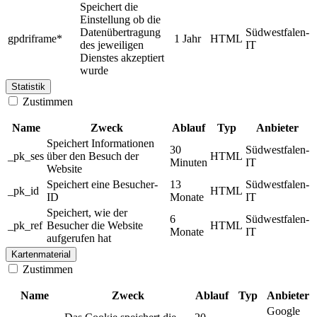
Speichert die
Einstellung ob die
Datenübertragung
Südwestfalen-
gpdriframe*
1 Jahr
HTML
des jeweiligen
IT
Dienstes akzeptiert
wurde
Statistik
Zustimmen
Name
Zweck
Ablauf
Typ
Anbieter
Speichert Informationen
30
Südwestfalen-
_pk_ses
über den Besuch der
HTML
Minuten
IT
Website
Speichert eine Besucher-
13
Südwestfalen-
_pk_id
HTML
ID
Monate
IT
Speichert, wie der
6
Südwestfalen-
_pk_ref
Besucher die Website
HTML
Monate
IT
aufgerufen hat
Kartenmaterial
Zustimmen
Name
Zweck
Ablauf
Typ
Anbieter
Google