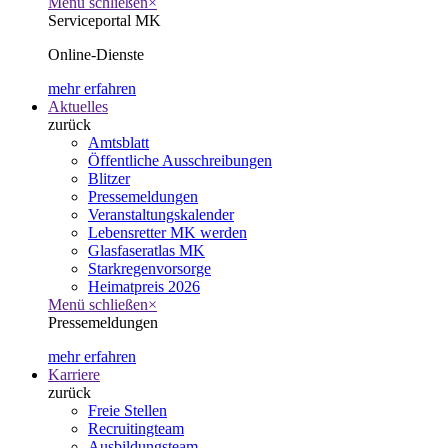
Menü schließen
×
Serviceportal MK
Online-Dienste
mehr erfahren
Aktuelles
zurück
Amtsblatt
Öffentliche Ausschreibungen
Blitzer
Pressemeldungen
Veranstaltungskalender
Lebensretter MK werden
Glasfaseratlas MK
Starkregenvorsorge
Heimatpreis 2026
Menü schließen
×
Pressemeldungen
mehr erfahren
Karriere
zurück
Freie Stellen
Recruitingteam
Ausbildungsteam