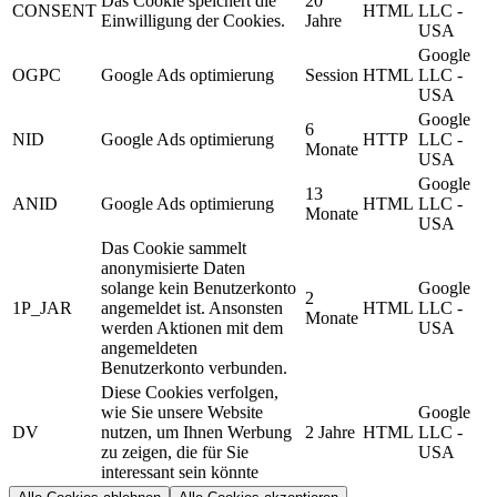
Das Cookie speichert die
20
CONSENT
HTML
LLC -
Einwilligung der Cookies.
Jahre
USA
Google
OGPC
Google Ads optimierung
Session
HTML
LLC -
USA
Google
6
NID
Google Ads optimierung
HTTP
LLC -
Monate
USA
Google
13
ANID
Google Ads optimierung
HTML
LLC -
Monate
USA
Das Cookie sammelt
anonymisierte Daten
solange kein Benutzerkonto
Google
2
1P_JAR
angemeldet ist. Ansonsten
HTML
LLC -
Monate
werden Aktionen mit dem
USA
angemeldeten
Benutzerkonto verbunden.
Diese Cookies verfolgen,
wie Sie unsere Website
Google
DV
nutzen, um Ihnen Werbung
2 Jahre
HTML
LLC -
zu zeigen, die für Sie
USA
interessant sein könnte