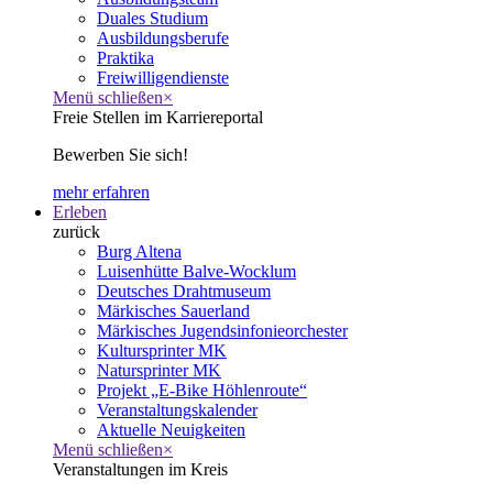
Duales Studium
Ausbildungsberufe
Praktika
Freiwilligendienste
Menü schließen
×
Freie Stellen im Karriereportal
Bewerben Sie sich!
mehr erfahren
Erleben
zurück
Burg Altena
Luisenhütte Balve-Wocklum
Deutsches Drahtmuseum
Märkisches Sauerland
Märkisches Jugendsinfonieorchester
Kultursprinter MK
Natursprinter MK
Projekt „E-Bike Höhlenroute“
Veranstaltungskalender
Aktuelle Neuigkeiten
Menü schließen
×
Veranstaltungen im Kreis