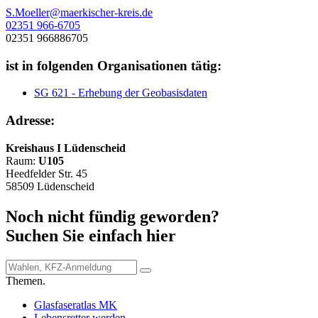
S.Moeller@maerkischer-kreis.de
02351 966-6705
02351 966886705
ist in folgenden Organisationen tätig:
SG 621 - Erhebung der Geobasisdaten
Adresse:
Kreishaus I Lüdenscheid
Raum:
U105
Heedfelder Str. 45
58509 Lüdenscheid
Noch nicht fündig geworden?
Suchen Sie einfach hier
Themen.
Glasfaseratlas MK
Lebensretter werden