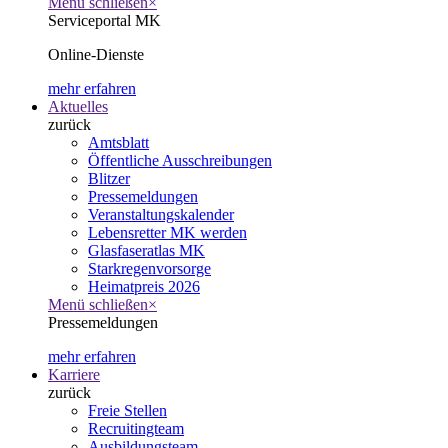
Menü schließen
×
Serviceportal MK
Online-Dienste
mehr erfahren
Aktuelles
zurück
Amtsblatt
Öffentliche Ausschreibungen
Blitzer
Pressemeldungen
Veranstaltungskalender
Lebensretter MK werden
Glasfaseratlas MK
Starkregenvorsorge
Heimatpreis 2026
Menü schließen
×
Pressemeldungen
mehr erfahren
Karriere
zurück
Freie Stellen
Recruitingteam
Ausbildungsteam