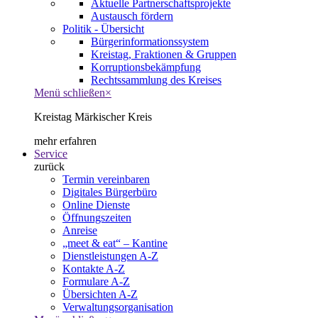
Aktuelle Partnerschaftsprojekte
Austausch fördern
Politik - Übersicht
Bürgerinformationssystem
Kreistag, Fraktionen & Gruppen
Korruptionsbekämpfung
Rechtssammlung des Kreises
Menü schließen
×
Kreistag Märkischer Kreis
mehr erfahren
Service
zurück
Termin vereinbaren
Digitales Bürgerbüro
Online Dienste
Öffnungszeiten
Anreise
„meet & eat“ – Kantine
Dienstleistungen A-Z
Kontakte A-Z
Formulare A-Z
Übersichten A-Z
Verwaltungsorganisation