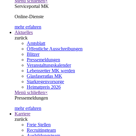
Menü schließen
×
Serviceportal MK
Online-Dienste
mehr erfahren
Aktuelles
zurück
Amtsblatt
Öffentliche Ausschreibungen
Blitzer
Pressemeldungen
Veranstaltungskalender
Lebensretter MK werden
Glasfaseratlas MK
Starkregenvorsorge
Heimatpreis 2026
Menü schließen
×
Pressemeldungen
mehr erfahren
Karriere
zurück
Freie Stellen
Recruitingteam
Ausbildungsteam