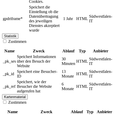
Cookies.
Speichert die
Einstellung ob die
Datenübertragung
Südwestfalen-
gpdriframe*
1 Jahr
HTML
des jeweiligen
IT
Dienstes akzeptiert
wurde
Statistik
Zustimmen
Name
Zweck
Ablauf
Typ
Anbieter
Speichert Informationen
30
Südwestfalen-
_pk_ses
über den Besuch der
HTML
Minuten
IT
Website
Speichert eine Besucher-
13
Südwestfalen-
_pk_id
HTML
ID
Monate
IT
Speichert, wie der
6
Südwestfalen-
_pk_ref
Besucher die Website
HTML
Monate
IT
aufgerufen hat
Kartenmaterial
Zustimmen
Name
Zweck
Ablauf
Typ
Anbieter