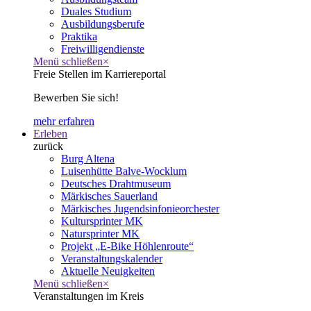
Duales Studium
Ausbildungsberufe
Praktika
Freiwilligendienste
Menü schließen
×
Freie Stellen im Karriereportal
Bewerben Sie sich!
mehr erfahren
Erleben
zurück
Burg Altena
Luisenhütte Balve-Wocklum
Deutsches Drahtmuseum
Märkisches Sauerland
Märkisches Jugendsinfonieorchester
Kultursprinter MK
Natursprinter MK
Projekt „E-Bike Höhlenroute“
Veranstaltungskalender
Aktuelle Neuigkeiten
Menü schließen
×
Veranstaltungen im Kreis