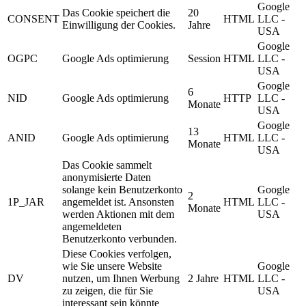
Google
Das Cookie speichert die
20
CONSENT
HTML
LLC -
Einwilligung der Cookies.
Jahre
USA
Google
OGPC
Google Ads optimierung
Session
HTML
LLC -
USA
Google
6
NID
Google Ads optimierung
HTTP
LLC -
Monate
USA
Google
13
ANID
Google Ads optimierung
HTML
LLC -
Monate
USA
Das Cookie sammelt
anonymisierte Daten
solange kein Benutzerkonto
Google
2
1P_JAR
angemeldet ist. Ansonsten
HTML
LLC -
Monate
werden Aktionen mit dem
USA
angemeldeten
Benutzerkonto verbunden.
Diese Cookies verfolgen,
wie Sie unsere Website
Google
DV
nutzen, um Ihnen Werbung
2 Jahre
HTML
LLC -
zu zeigen, die für Sie
USA
interessant sein könnte