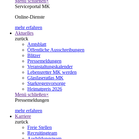
Menü schließen
×
Serviceportal MK
Online-Dienste
mehr erfahren
Aktuelles
zurück
Amtsblatt
Öffentliche Ausschreibungen
Blitzer
Pressemeldungen
Veranstaltungskalender
Lebensretter MK werden
Glasfaseratlas MK
Starkregenvorsorge
Heimatpreis 2026
Menü schließen
×
Pressemeldungen
mehr erfahren
Karriere
zurück
Freie Stellen
Recruitingteam
Ausbildungsteam