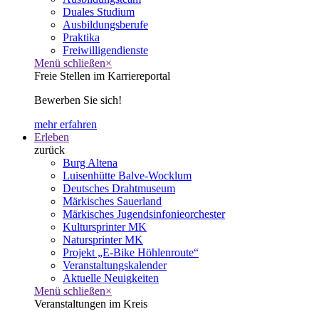
Duales Studium
Ausbildungsberufe
Praktika
Freiwilligendienste
Menü schließen
×
Freie Stellen im Karriereportal
Bewerben Sie sich!
mehr erfahren
Erleben
zurück
Burg Altena
Luisenhütte Balve-Wocklum
Deutsches Drahtmuseum
Märkisches Sauerland
Märkisches Jugendsinfonieorchester
Kultursprinter MK
Natursprinter MK
Projekt „E-Bike Höhlenroute“
Veranstaltungskalender
Aktuelle Neuigkeiten
Menü schließen
×
Veranstaltungen im Kreis