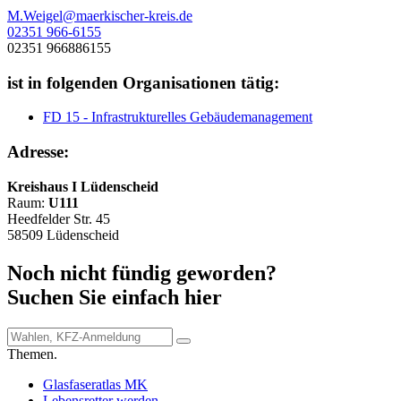
M.Weigel@maerkischer-kreis.de
02351 966-6155
02351 966886155
ist in folgenden Organisationen tätig:
FD 15 - Infrastrukturelles Gebäudemanagement
Adresse:
Kreishaus I Lüdenscheid
Raum:
U111
Heedfelder Str. 45
58509 Lüdenscheid
Noch nicht fündig geworden?
Suchen Sie einfach hier
Themen.
Glasfaseratlas MK
Lebensretter werden