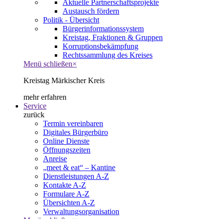
Aktuelle Partnerschaftsprojekte
Austausch fördern
Politik - Übersicht
Bürgerinformationssystem
Kreistag, Fraktionen & Gruppen
Korruptionsbekämpfung
Rechtssammlung des Kreises
Menü schließen
×
Kreistag Märkischer Kreis
mehr erfahren
Service
zurück
Termin vereinbaren
Digitales Bürgerbüro
Online Dienste
Öffnungszeiten
Anreise
„meet & eat“ – Kantine
Dienstleistungen A-Z
Kontakte A-Z
Formulare A-Z
Übersichten A-Z
Verwaltungsorganisation