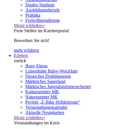
Duales Studium
Ausbildungsberufe
Praktika
Freiwilligendienste
Menü schließen
×
Freie Stellen im Karriereportal
Bewerben Sie sich!
mehr erfahren
Erleben
zurück
Burg Altena
Luisenhütte Balve-Wocklum
Deutsches Drahtmuseum
Märkisches Sauerland
Märkisches Jugendsinfonieorchester
Kultursprinter MK
Natursprinter MK
Projekt „E-Bike Höhlenroute“
Veranstaltungskalender
Aktuelle Neuigkeiten
Menü schließen
×
Veranstaltungen im Kreis