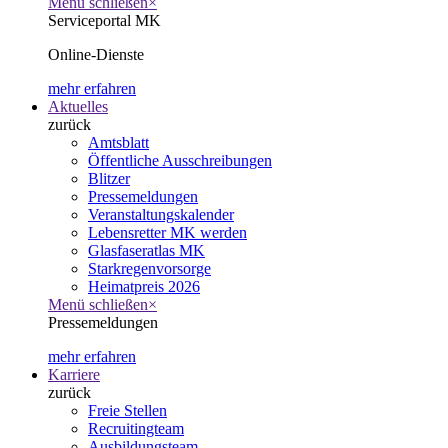
Menü schließen
×
Serviceportal MK
Online-Dienste
mehr erfahren
Aktuelles
zurück
Amtsblatt
Öffentliche Ausschreibungen
Blitzer
Pressemeldungen
Veranstaltungskalender
Lebensretter MK werden
Glasfaseratlas MK
Starkregenvorsorge
Heimatpreis 2026
Menü schließen
×
Pressemeldungen
mehr erfahren
Karriere
zurück
Freie Stellen
Recruitingteam
Ausbildungsteam