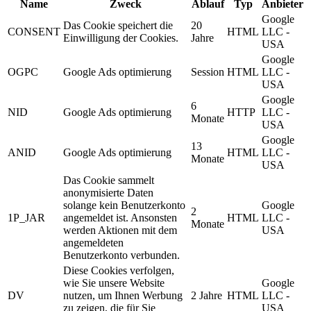
Name
Zweck
Ablauf
Typ
Anbieter
Google
Das Cookie speichert die
20
CONSENT
HTML
LLC -
Einwilligung der Cookies.
Jahre
USA
Google
OGPC
Google Ads optimierung
Session
HTML
LLC -
USA
Google
6
NID
Google Ads optimierung
HTTP
LLC -
Monate
USA
Google
13
ANID
Google Ads optimierung
HTML
LLC -
Monate
USA
Das Cookie sammelt
anonymisierte Daten
solange kein Benutzerkonto
Google
2
1P_JAR
angemeldet ist. Ansonsten
HTML
LLC -
Monate
werden Aktionen mit dem
USA
angemeldeten
Benutzerkonto verbunden.
Diese Cookies verfolgen,
wie Sie unsere Website
Google
DV
nutzen, um Ihnen Werbung
2 Jahre
HTML
LLC -
zu zeigen, die für Sie
USA