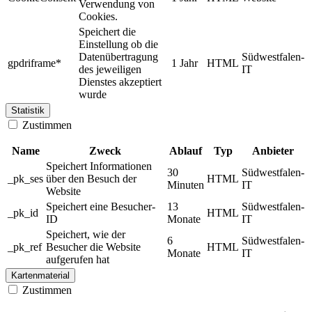
Verwendung von
Cookies.
Speichert die
Einstellung ob die
Datenübertragung
Südwestfalen-
gpdriframe*
1 Jahr
HTML
des jeweiligen
IT
Dienstes akzeptiert
wurde
Statistik
Zustimmen
Name
Zweck
Ablauf
Typ
Anbieter
Speichert Informationen
30
Südwestfalen-
_pk_ses
über den Besuch der
HTML
Minuten
IT
Website
Speichert eine Besucher-
13
Südwestfalen-
_pk_id
HTML
ID
Monate
IT
Speichert, wie der
6
Südwestfalen-
_pk_ref
Besucher die Website
HTML
Monate
IT
aufgerufen hat
Kartenmaterial
Zustimmen