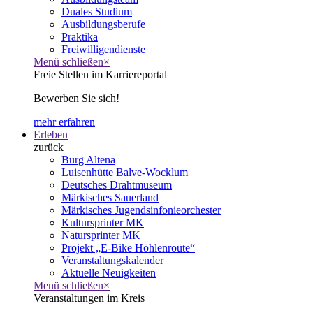
Duales Studium
Ausbildungsberufe
Praktika
Freiwilligendienste
Menü schließen
×
Freie Stellen im Karriereportal
Bewerben Sie sich!
mehr erfahren
Erleben
zurück
Burg Altena
Luisenhütte Balve-Wocklum
Deutsches Drahtmuseum
Märkisches Sauerland
Märkisches Jugendsinfonieorchester
Kultursprinter MK
Natursprinter MK
Projekt „E-Bike Höhlenroute“
Veranstaltungskalender
Aktuelle Neuigkeiten
Menü schließen
×
Veranstaltungen im Kreis