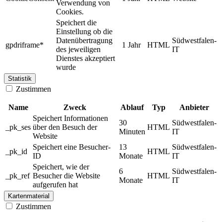
Verwendung von
Cookies.
Speichert die
Einstellung ob die
Datenübertragung
Südwestfalen-
gpdriframe*
1 Jahr
HTML
des jeweiligen
IT
Dienstes akzeptiert
wurde
Statistik
Zustimmen
Name
Zweck
Ablauf
Typ
Anbieter
Speichert Informationen
30
Südwestfalen-
_pk_ses
über den Besuch der
HTML
Minuten
IT
Website
Speichert eine Besucher-
13
Südwestfalen-
_pk_id
HTML
ID
Monate
IT
Speichert, wie der
6
Südwestfalen-
_pk_ref
Besucher die Website
HTML
Monate
IT
aufgerufen hat
Kartenmaterial
Zustimmen