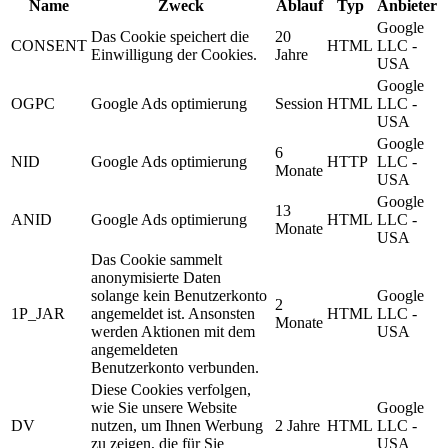
Name
Zweck
Ablauf
Typ
Anbieter
Google
Das Cookie speichert die
20
CONSENT
HTML
LLC -
Einwilligung der Cookies.
Jahre
USA
Google
OGPC
Google Ads optimierung
Session
HTML
LLC -
USA
Google
6
NID
Google Ads optimierung
HTTP
LLC -
Monate
USA
Google
13
ANID
Google Ads optimierung
HTML
LLC -
Monate
USA
Das Cookie sammelt
anonymisierte Daten
solange kein Benutzerkonto
Google
2
1P_JAR
angemeldet ist. Ansonsten
HTML
LLC -
Monate
werden Aktionen mit dem
USA
angemeldeten
Benutzerkonto verbunden.
Diese Cookies verfolgen,
wie Sie unsere Website
Google
DV
nutzen, um Ihnen Werbung
2 Jahre
HTML
LLC -
zu zeigen, die für Sie
USA