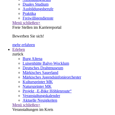
Duales Studium
Ausbildungsberufe
Praktika
Freiwilligendienste
Menü schließen
×
Freie Stellen im Karriereportal
Bewerben Sie sich!
mehr erfahren
Erleben
zurück
Burg Altena
Luisenhütte Balve-Wocklum
Deutsches Drahtmuseum
Märkisches Sauerland
Märkisches Jugendsinfonieorchester
Kultursprinter MK
Natursprinter MK
Projekt „E-Bike Höhlenroute“
Veranstaltungskalender
Aktuelle Neuigkeiten
Menü schließen
×
Veranstaltungen im Kreis