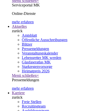
Menü schließen
×
Serviceportal MK
Online-Dienste
mehr erfahren
Aktuelles
zurück
Amtsblatt
Öffentliche Ausschreibungen
Blitzer
Pressemeldungen
Veranstaltungskalender
Lebensretter MK werden
Glasfaseratlas MK
Starkregenvorsorge
Heimatpreis 2026
Menü schließen
×
Pressemeldungen
mehr erfahren
Karriere
zurück
Freie Stellen
Recruitingteam
Ausbildungsteam