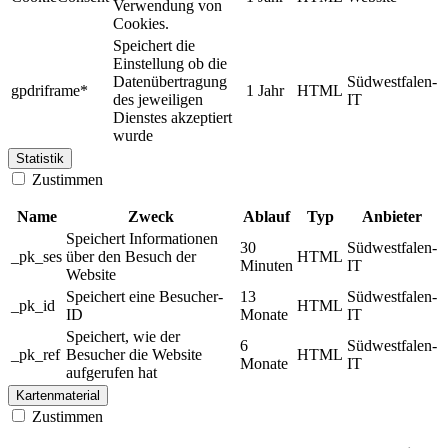
Verwendung von
Cookies.
Speichert die
Einstellung ob die
Datenübertragung
Südwestfalen-
gpdriframe*
1 Jahr
HTML
des jeweiligen
IT
Dienstes akzeptiert
wurde
Statistik
Zustimmen
Name
Zweck
Ablauf
Typ
Anbieter
Speichert Informationen
30
Südwestfalen-
_pk_ses
über den Besuch der
HTML
Minuten
IT
Website
Speichert eine Besucher-
13
Südwestfalen-
_pk_id
HTML
ID
Monate
IT
Speichert, wie der
6
Südwestfalen-
_pk_ref
Besucher die Website
HTML
Monate
IT
aufgerufen hat
Kartenmaterial
Zustimmen