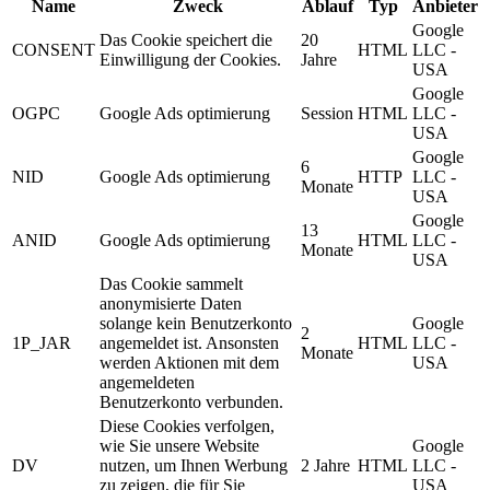
Name
Zweck
Ablauf
Typ
Anbieter
Google
Das Cookie speichert die
20
CONSENT
HTML
LLC -
Einwilligung der Cookies.
Jahre
USA
Google
OGPC
Google Ads optimierung
Session
HTML
LLC -
USA
Google
6
NID
Google Ads optimierung
HTTP
LLC -
Monate
USA
Google
13
ANID
Google Ads optimierung
HTML
LLC -
Monate
USA
Das Cookie sammelt
anonymisierte Daten
solange kein Benutzerkonto
Google
2
1P_JAR
angemeldet ist. Ansonsten
HTML
LLC -
Monate
werden Aktionen mit dem
USA
angemeldeten
Benutzerkonto verbunden.
Diese Cookies verfolgen,
wie Sie unsere Website
Google
DV
nutzen, um Ihnen Werbung
2 Jahre
HTML
LLC -
zu zeigen, die für Sie
USA