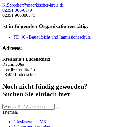
K.Sprecher@maerkischer-kreis.de
02351 966-6370
02351 966886370
ist in folgenden Organisationen tätig:
FD 46 - Bauaufsicht und Immissionsschutz
Adresse:
Kreishaus I Lüdenscheid
Raum:
506a
Heedfelder Str. 45
58509 Lüdenscheid
Noch nicht fündig geworden?
Suchen Sie einfach hier
Themen.
Glasfaseratlas MK
Lebensretter werden