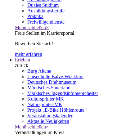
Duales Studium
Ausbildungsberufe
Praktika
Freiwilligendienste
Menü schließen
×
Freie Stellen im Karriereportal
Bewerben Sie sich!
mehr erfahren
Erleben
zurück
Burg Altena
Luisenhütte Balve-Wocklum
Deutsches Drahtmuseum
Märkisches Sauerland
Märkisches Jugendsinfonieorchester
Kultursprinter MK
Natursprinter MK
Projekt „E-Bike Höhlenroute“
Veranstaltungskalender
Aktuelle Neuigkeiten
Menü schließen
×
Veranstaltungen im Kreis