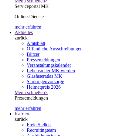
Menü schließen
×
Serviceportal MK
Online-Dienste
mehr erfahren
Aktuelles
zurück
Amtsblatt
Öffentliche Ausschreibungen
Blitzer
Pressemeldungen
Veranstaltungskalender
Lebensretter MK werden
Glasfaseratlas MK
Starkregenvorsorge
Heimatpreis 2026
Menü schließen
×
Pressemeldungen
mehr erfahren
Karriere
zurück
Freie Stellen
Recruitingteam
Ausbildungsteam