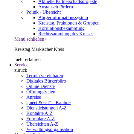
Aktuelle Partnerschaftsprojekte
Austausch fördern
Politik - Übersicht
Bürgerinformationssystem
Kreistag, Fraktionen & Gruppen
Korruptionsbekämpfung
Rechtssammlung des Kreises
Menü schließen
×
Kreistag Märkischer Kreis
mehr erfahren
Service
zurück
Termin vereinbaren
Digitales Bürgerbüro
Online Dienste
Öffnungszeiten
Anreise
„meet & eat“ – Kantine
Dienstleistungen A-Z
Kontakte A-Z
Formulare A-Z
Übersichten A-Z
Verwaltungsorganisation