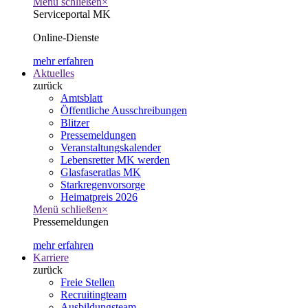
Menü schließen
×
Serviceportal MK
Online-Dienste
mehr erfahren
Aktuelles
zurück
Amtsblatt
Öffentliche Ausschreibungen
Blitzer
Pressemeldungen
Veranstaltungskalender
Lebensretter MK werden
Glasfaseratlas MK
Starkregenvorsorge
Heimatpreis 2026
Menü schließen
×
Pressemeldungen
mehr erfahren
Karriere
zurück
Freie Stellen
Recruitingteam
Ausbildungsteam