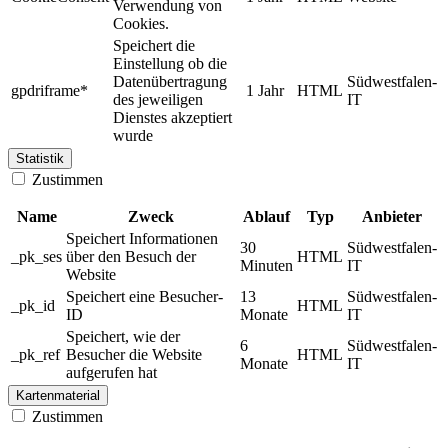
Verwendung von
Cookies.
Speichert die
Einstellung ob die
Datenübertragung
Südwestfalen-
gpdriframe*
1 Jahr
HTML
des jeweiligen
IT
Dienstes akzeptiert
wurde
Statistik
Zustimmen
Name
Zweck
Ablauf
Typ
Anbieter
Speichert Informationen
30
Südwestfalen-
_pk_ses
über den Besuch der
HTML
Minuten
IT
Website
Speichert eine Besucher-
13
Südwestfalen-
_pk_id
HTML
ID
Monate
IT
Speichert, wie der
6
Südwestfalen-
_pk_ref
Besucher die Website
HTML
Monate
IT
aufgerufen hat
Kartenmaterial
Zustimmen