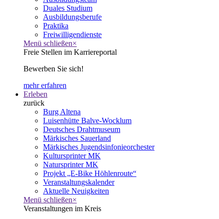
Duales Studium
Ausbildungsberufe
Praktika
Freiwilligendienste
Menü schließen
×
Freie Stellen im Karriereportal
Bewerben Sie sich!
mehr erfahren
Erleben
zurück
Burg Altena
Luisenhütte Balve-Wocklum
Deutsches Drahtmuseum
Märkisches Sauerland
Märkisches Jugendsinfonieorchester
Kultursprinter MK
Natursprinter MK
Projekt „E-Bike Höhlenroute“
Veranstaltungskalender
Aktuelle Neuigkeiten
Menü schließen
×
Veranstaltungen im Kreis