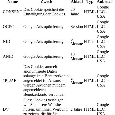
Name
Zweck
Ablauf
Typ
Anbieter
Google
Das Cookie speichert die
20
CONSENT
HTML
LLC -
Einwilligung der Cookies.
Jahre
USA
Google
OGPC
Google Ads optimierung
Session
HTML
LLC -
USA
Google
6
NID
Google Ads optimierung
HTTP
LLC -
Monate
USA
Google
13
ANID
Google Ads optimierung
HTML
LLC -
Monate
USA
Das Cookie sammelt
anonymisierte Daten
solange kein Benutzerkonto
Google
2
1P_JAR
angemeldet ist. Ansonsten
HTML
LLC -
Monate
werden Aktionen mit dem
USA
angemeldeten
Benutzerkonto verbunden.
Diese Cookies verfolgen,
wie Sie unsere Website
Google
DV
nutzen, um Ihnen Werbung
2 Jahre
HTML
LLC -
zu zeigen, die für Sie
USA