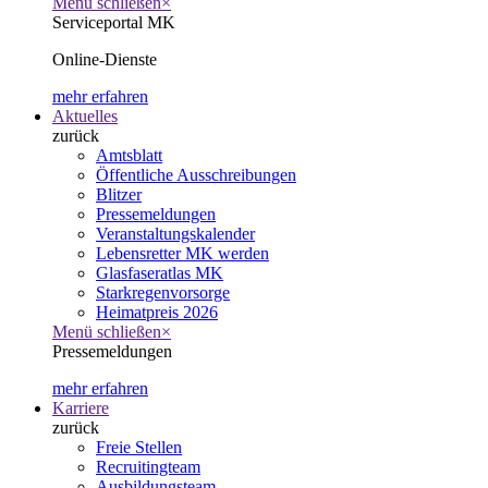
Menü schließen
×
Serviceportal MK
Online-Dienste
mehr erfahren
Aktuelles
zurück
Amtsblatt
Öffentliche Ausschreibungen
Blitzer
Pressemeldungen
Veranstaltungskalender
Lebensretter MK werden
Glasfaseratlas MK
Starkregenvorsorge
Heimatpreis 2026
Menü schließen
×
Pressemeldungen
mehr erfahren
Karriere
zurück
Freie Stellen
Recruitingteam
Ausbildungsteam