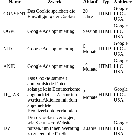
Name
Zweck
Ablauf
Typ
Anbieter
Google
Das Cookie speichert die
20
CONSENT
HTML
LLC -
Einwilligung der Cookies.
Jahre
USA
Google
OGPC
Google Ads optimierung
Session
HTML
LLC -
USA
Google
6
NID
Google Ads optimierung
HTTP
LLC -
Monate
USA
Google
13
ANID
Google Ads optimierung
HTML
LLC -
Monate
USA
Das Cookie sammelt
anonymisierte Daten
solange kein Benutzerkonto
Google
2
1P_JAR
angemeldet ist. Ansonsten
HTML
LLC -
Monate
werden Aktionen mit dem
USA
angemeldeten
Benutzerkonto verbunden.
Diese Cookies verfolgen,
wie Sie unsere Website
Google
DV
nutzen, um Ihnen Werbung
2 Jahre
HTML
LLC -
zu zeigen, die für Sie
USA