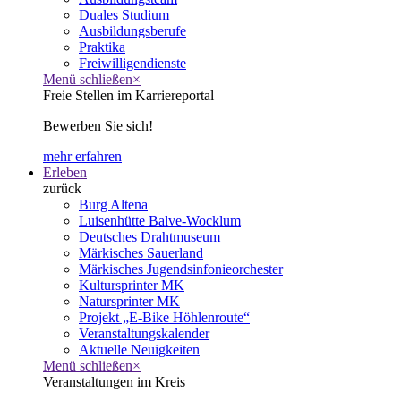
Duales Studium
Ausbildungsberufe
Praktika
Freiwilligendienste
Menü schließen
×
Freie Stellen im Karriereportal
Bewerben Sie sich!
mehr erfahren
Erleben
zurück
Burg Altena
Luisenhütte Balve-Wocklum
Deutsches Drahtmuseum
Märkisches Sauerland
Märkisches Jugendsinfonieorchester
Kultursprinter MK
Natursprinter MK
Projekt „E-Bike Höhlenroute“
Veranstaltungskalender
Aktuelle Neuigkeiten
Menü schließen
×
Veranstaltungen im Kreis