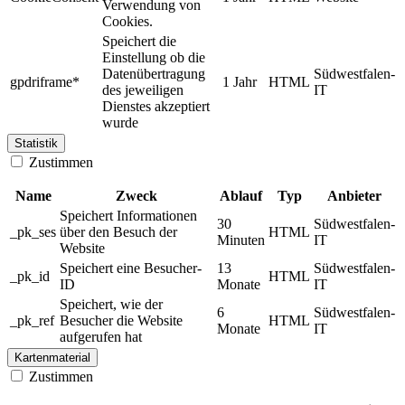
Verwendung von
Cookies.
Speichert die
Einstellung ob die
Datenübertragung
Südwestfalen-
gpdriframe*
1 Jahr
HTML
des jeweiligen
IT
Dienstes akzeptiert
wurde
Statistik
Zustimmen
Name
Zweck
Ablauf
Typ
Anbieter
Speichert Informationen
30
Südwestfalen-
_pk_ses
über den Besuch der
HTML
Minuten
IT
Website
Speichert eine Besucher-
13
Südwestfalen-
_pk_id
HTML
ID
Monate
IT
Speichert, wie der
6
Südwestfalen-
_pk_ref
Besucher die Website
HTML
Monate
IT
aufgerufen hat
Kartenmaterial
Zustimmen