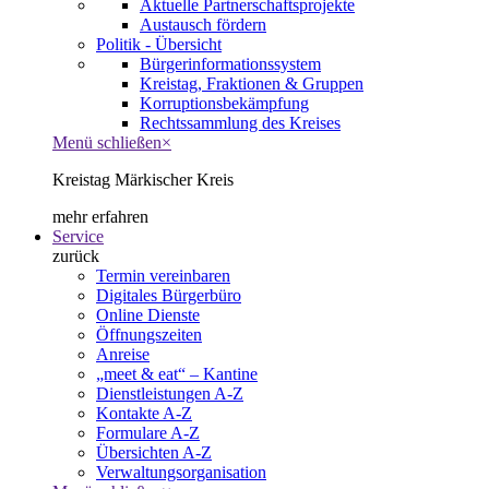
Aktuelle Partnerschaftsprojekte
Austausch fördern
Politik - Übersicht
Bürgerinformationssystem
Kreistag, Fraktionen & Gruppen
Korruptionsbekämpfung
Rechtssammlung des Kreises
Menü schließen
×
Kreistag Märkischer Kreis
mehr erfahren
Service
zurück
Termin vereinbaren
Digitales Bürgerbüro
Online Dienste
Öffnungszeiten
Anreise
„meet & eat“ – Kantine
Dienstleistungen A-Z
Kontakte A-Z
Formulare A-Z
Übersichten A-Z
Verwaltungsorganisation