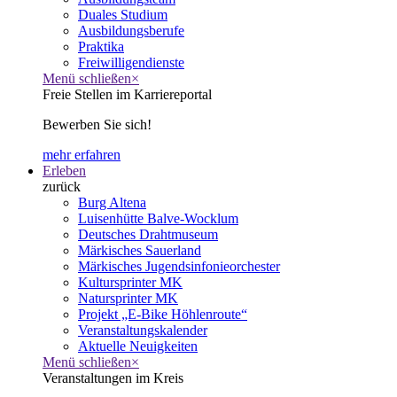
Duales Studium
Ausbildungsberufe
Praktika
Freiwilligendienste
Menü schließen
×
Freie Stellen im Karriereportal
Bewerben Sie sich!
mehr erfahren
Erleben
zurück
Burg Altena
Luisenhütte Balve-Wocklum
Deutsches Drahtmuseum
Märkisches Sauerland
Märkisches Jugendsinfonieorchester
Kultursprinter MK
Natursprinter MK
Projekt „E-Bike Höhlenroute“
Veranstaltungskalender
Aktuelle Neuigkeiten
Menü schließen
×
Veranstaltungen im Kreis