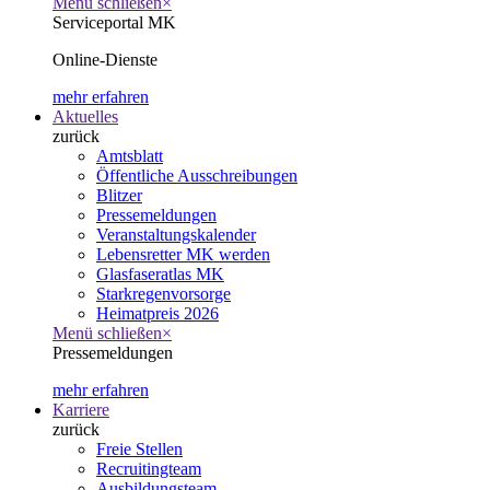
Menü schließen
×
Serviceportal MK
Online-Dienste
mehr erfahren
Aktuelles
zurück
Amtsblatt
Öffentliche Ausschreibungen
Blitzer
Pressemeldungen
Veranstaltungskalender
Lebensretter MK werden
Glasfaseratlas MK
Starkregenvorsorge
Heimatpreis 2026
Menü schließen
×
Pressemeldungen
mehr erfahren
Karriere
zurück
Freie Stellen
Recruitingteam
Ausbildungsteam