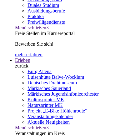
Duales Studium
Ausbildungsberufe
Praktika
Freiwilligendienste
Menü schließen
×
Freie Stellen im Karriereportal
Bewerben Sie sich!
mehr erfahren
Erleben
zurück
Burg Altena
Luisenhütte Balve-Wocklum
Deutsches Drahtmuseum
Märkisches Sauerland
Märkisches Jugendsinfonieorchester
Kultursprinter MK
Natursprinter MK
Projekt „E-Bike Höhlenroute“
Veranstaltungskalender
Aktuelle Neuigkeiten
Menü schließen
×
Veranstaltungen im Kreis