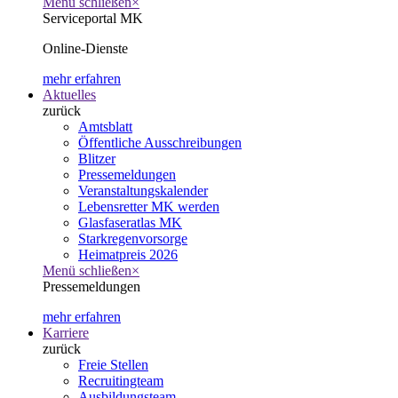
Menü schließen
×
Serviceportal MK
Online-Dienste
mehr erfahren
Aktuelles
zurück
Amtsblatt
Öffentliche Ausschreibungen
Blitzer
Pressemeldungen
Veranstaltungskalender
Lebensretter MK werden
Glasfaseratlas MK
Starkregenvorsorge
Heimatpreis 2026
Menü schließen
×
Pressemeldungen
mehr erfahren
Karriere
zurück
Freie Stellen
Recruitingteam
Ausbildungsteam