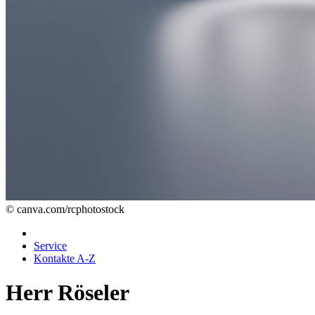
© canva.com/rcphotostock
Service
Kontakte A-Z
Herr Röseler