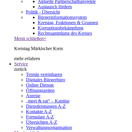
Aktuelle Partnerschaftsprojekte
Austausch fördern
Politik - Übersicht
Bürgerinformationssystem
Kreistag, Fraktionen & Gruppen
Korruptionsbekämpfung
Rechtssammlung des Kreises
Menü schließen
×
Kreistag Märkischer Kreis
mehr erfahren
Service
zurück
Termin vereinbaren
Digitales Bürgerbüro
Online Dienste
Öffnungszeiten
Anreise
„meet & eat“ – Kantine
Dienstleistungen A-Z
Kontakte A-Z
Formulare A-Z
Übersichten A-Z
Verwaltungsorganisation