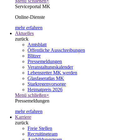
Menü schließen
×
Serviceportal MK
Online-Dienste
mehr erfahren
Aktuelles
zurück
Amtsblatt
Öffentliche Ausschreibungen
Blitzer
Pressemeldungen
Veranstaltungskalender
Lebensretter MK werden
Glasfaseratlas MK
Starkregenvorsorge
Heimatpreis 2026
Menü schließen
×
Pressemeldungen
mehr erfahren
Karriere
zurück
Freie Stellen
Recruitingteam
Ausbildungsteam