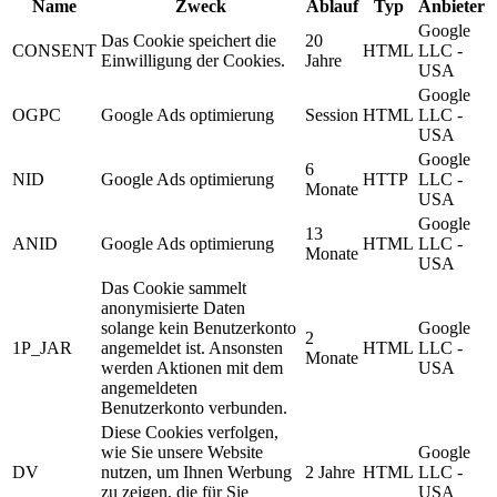
Name
Zweck
Ablauf
Typ
Anbieter
Google
Das Cookie speichert die
20
CONSENT
HTML
LLC -
Einwilligung der Cookies.
Jahre
USA
Google
OGPC
Google Ads optimierung
Session
HTML
LLC -
USA
Google
6
NID
Google Ads optimierung
HTTP
LLC -
Monate
USA
Google
13
ANID
Google Ads optimierung
HTML
LLC -
Monate
USA
Das Cookie sammelt
anonymisierte Daten
solange kein Benutzerkonto
Google
2
1P_JAR
angemeldet ist. Ansonsten
HTML
LLC -
Monate
werden Aktionen mit dem
USA
angemeldeten
Benutzerkonto verbunden.
Diese Cookies verfolgen,
wie Sie unsere Website
Google
DV
nutzen, um Ihnen Werbung
2 Jahre
HTML
LLC -
zu zeigen, die für Sie
USA