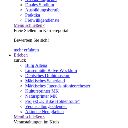
Duales Studium
Ausbildungsberufe
Praktika
Freiwilligendienste
Menü schließen
×
Freie Stellen im Karriereportal
Bewerben Sie sich!
mehr erfahren
Erleben
zurück
Burg Altena
Luisenhütte Balve-Wocklum
Deutsches Drahtmuseum
Märkisches Sauerland
Märkisches Jugendsinfonieorchester
Kultursprinter MK
Natursprinter MK
Projekt „E-Bike Höhlenroute“
Veranstaltungskalender
Aktuelle Neuigkeiten
Menü schließen
×
Veranstaltungen im Kreis