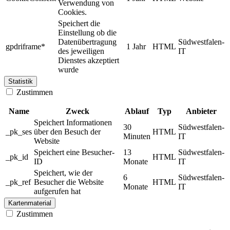
Verwendung von
Cookies.
Speichert die
Einstellung ob die
Datenübertragung
Südwestfalen-
gpdriframe*
1 Jahr
HTML
des jeweiligen
IT
Dienstes akzeptiert
wurde
Statistik
Zustimmen
Name
Zweck
Ablauf
Typ
Anbieter
Speichert Informationen
30
Südwestfalen-
_pk_ses
über den Besuch der
HTML
Minuten
IT
Website
Speichert eine Besucher-
13
Südwestfalen-
_pk_id
HTML
ID
Monate
IT
Speichert, wie der
6
Südwestfalen-
_pk_ref
Besucher die Website
HTML
Monate
IT
aufgerufen hat
Kartenmaterial
Zustimmen