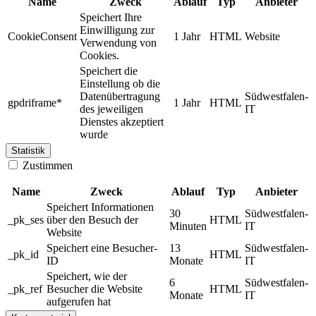
Name
Zweck
Ablauf
Typ
Anbieter
Speichert Ihre
Einwilligung zur
CookieConsent
1 Jahr
HTML
Website
Verwendung von
Cookies.
Speichert die
Einstellung ob die
Datenübertragung
Südwestfalen-
gpdriframe*
1 Jahr
HTML
des jeweiligen
IT
Dienstes akzeptiert
wurde
Statistik
Zustimmen
Name
Zweck
Ablauf
Typ
Anbieter
Speichert Informationen
30
Südwestfalen-
_pk_ses
über den Besuch der
HTML
Minuten
IT
Website
Speichert eine Besucher-
13
Südwestfalen-
_pk_id
HTML
ID
Monate
IT
Speichert, wie der
6
Südwestfalen-
_pk_ref
Besucher die Website
HTML
Monate
IT
aufgerufen hat