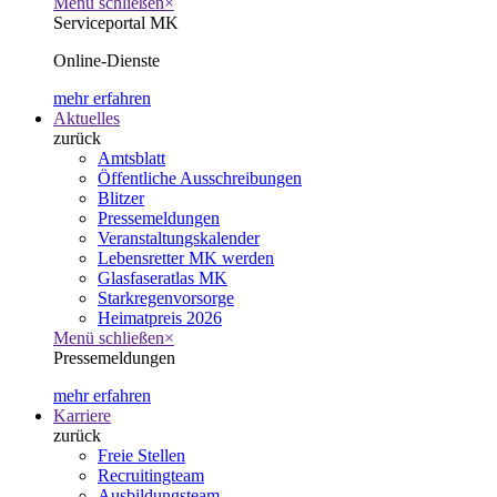
Menü schließen
×
Serviceportal MK
Online-Dienste
mehr erfahren
Aktuelles
zurück
Amtsblatt
Öffentliche Ausschreibungen
Blitzer
Pressemeldungen
Veranstaltungskalender
Lebensretter MK werden
Glasfaseratlas MK
Starkregenvorsorge
Heimatpreis 2026
Menü schließen
×
Pressemeldungen
mehr erfahren
Karriere
zurück
Freie Stellen
Recruitingteam
Ausbildungsteam