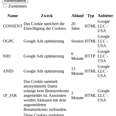
Kartenmaterial
Zustimmen
Name
Zweck
Ablauf
Typ
Anbieter
Google
Das Cookie speichert die
20
CONSENT
HTML
LLC -
Einwilligung der Cookies.
Jahre
USA
Google
OGPC
Google Ads optimierung
Session
HTML
LLC -
USA
Google
6
NID
Google Ads optimierung
HTTP
LLC -
Monate
USA
Google
13
ANID
Google Ads optimierung
HTML
LLC -
Monate
USA
Das Cookie sammelt
anonymisierte Daten
solange kein Benutzerkonto
Google
2
1P_JAR
angemeldet ist. Ansonsten
HTML
LLC -
Monate
werden Aktionen mit dem
USA
angemeldeten
Benutzerkonto verbunden.
Diese Cookies verfolgen,