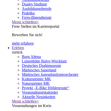
Duales Studium
Ausbildungsberufe
Praktika
Freiwilligendienste
Menü schließen
×
Freie Stellen im Karriereportal
Bewerben Sie sich!
mehr erfahren
Erleben
zurück
Burg Altena
Luisenhütte Balve-Wocklum
Deutsches Drahtmuseum
Märkisches Sauerland
Märkisches Jugendsinfonieorchester
Kultursprinter MK
Natursprinter MK
Projekt „E-Bike Höhlenroute“
Veranstaltungskalender
Aktuelle Neuigkeiten
Menü schließen
×
Veranstaltungen im Kreis