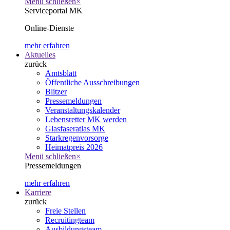
Menü schließen
×
Serviceportal MK
Online-Dienste
mehr erfahren
Aktuelles
zurück
Amtsblatt
Öffentliche Ausschreibungen
Blitzer
Pressemeldungen
Veranstaltungskalender
Lebensretter MK werden
Glasfaseratlas MK
Starkregenvorsorge
Heimatpreis 2026
Menü schließen
×
Pressemeldungen
mehr erfahren
Karriere
zurück
Freie Stellen
Recruitingteam
Ausbildungsteam