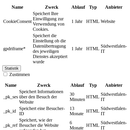
Name
Zweck
Ablauf
Typ
Anbieter
Speichert Ihre
Einwilligung zur
CookieConsent
1 Jahr
HTML
Website
Verwendung von
Cookies.
Speichert die
Einstellung ob die
Datenübertragung
Südwestfalen-
gpdriframe*
1 Jahr
HTML
des jeweiligen
IT
Dienstes akzeptiert
wurde
Statistik
Zustimmen
Name
Zweck
Ablauf
Typ
Anbieter
Speichert Informationen
30
Südwestfalen-
_pk_ses
über den Besuch der
HTML
Minuten
IT
Website
Speichert eine Besucher-
13
Südwestfalen-
_pk_id
HTML
ID
Monate
IT
Speichert, wie der
6
Südwestfalen-
_pk_ref
Besucher die Website
HTML
Monate
IT