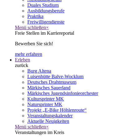
Duales Studium
Ausbildungsberufe
Praktika
Freiwilligendienste
Menü schließen
×
Freie Stellen im Karriereportal
Bewerben Sie sich!
mehr erfahren
Erleben
zurück
Burg Altena
Luisenhütte Balve-Wocklum
Deutsches Drahtmuseum
Märkisches Sauerland
Märkisches Jugendsinfonieorchester
Kultursprinter MK
Natursprinter MK
Projekt „E-Bike Höhlenroute“
Veranstaltungskalender
Aktuelle Neuigkeiten
Menü schließen
×
Veranstaltungen im Kreis