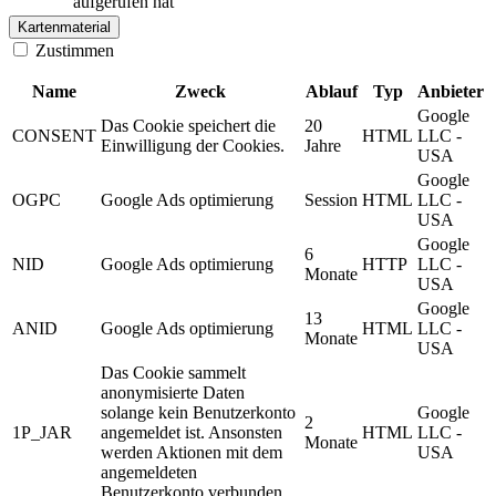
aufgerufen hat
Kartenmaterial
Zustimmen
Name
Zweck
Ablauf
Typ
Anbieter
Google
Das Cookie speichert die
20
CONSENT
HTML
LLC -
Einwilligung der Cookies.
Jahre
USA
Google
OGPC
Google Ads optimierung
Session
HTML
LLC -
USA
Google
6
NID
Google Ads optimierung
HTTP
LLC -
Monate
USA
Google
13
ANID
Google Ads optimierung
HTML
LLC -
Monate
USA
Das Cookie sammelt
anonymisierte Daten
solange kein Benutzerkonto
Google
2
1P_JAR
angemeldet ist. Ansonsten
HTML
LLC -
Monate
werden Aktionen mit dem
USA
angemeldeten
Benutzerkonto verbunden.